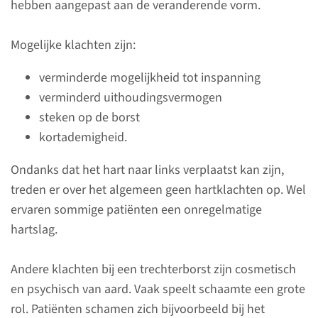
hebben aangepast aan de veranderende vorm.
Mogelijke klachten zijn:
verminderde mogelijkheid tot inspanning
verminderd uithoudingsvermogen
steken op de borst
kortademigheid.
Afdeling
Ondanks dat het hart naar links verplaatst kan zijn,
Cardio-thoracale
treden er over het algemeen geen hartklachten op. Wel
Chirurgie
ervaren sommige patiënten een onregelmatige
De afdeling Cardio-thoracale
hartslag.
Chirurgie van het Radboudumc
richt zich op de chirurgische
Andere klachten bij een trechterborst zijn cosmetisch
behandeling van hart- en
en psychisch van aard. Vaak speelt schaamte een grote
longziekten.
rol. Patiënten schamen zich bijvoorbeeld bij het