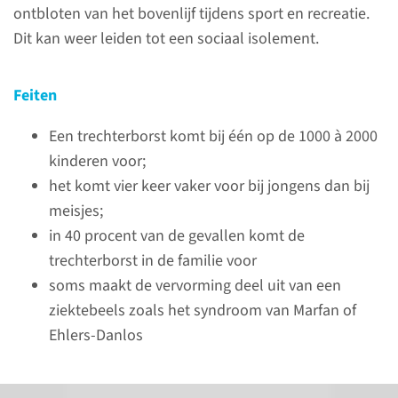
ontbloten van het bovenlijf tijdens sport en recreatie.
Dit kan weer leiden tot een sociaal isolement.
naar pagina
Feiten
Een trechterborst komt bij één op de 1000 à 2000
Behandeling
kinderen voor;
Trechterborst
het komt vier keer vaker voor bij jongens dan bij
meisjes;
Een trechterborst is een
in 40 procent van de gevallen komt de
vervorming van de borstwand,
trechterborst in de familie voor
waarbij aan de voorzijde een
soms maakt de vervorming deel uit van een
kuiltje is ontstaan. Dit kan
ziektebeels zoals het syndroom van Marfan of
chirurgisch worden behandeld
Ehlers-Danlos
door het plaatsen van een
beugel.