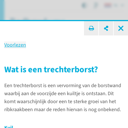
NL
ik zoek ...
Voorlezen
Trechterborst
Wat is een trechterborst?
Patiëntenzorg
Aandoeningen
Trechterborst
Een trechterborst is een vervorming van de borstwand
waarbij aan de voorzijde een kuiltje is ontstaan. Dit
Wat is een
komt waarschijnlijk door een te sterke groei van het
trechterborst?
ribkraakbeen maar de reden hiervan is nog onbekend.
Een trechterborst is een
Kuil