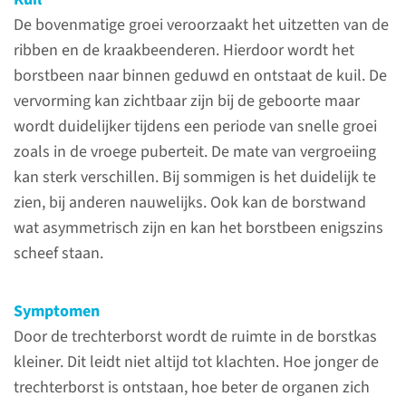
vervorming van de borstwand
De bovenmatige groei veroorzaakt het uitzetten van de
waarbij aan de voorzijde een
ribben en de kraakbeenderen. Hierdoor wordt het
kuiltje is ontstaan.
borstbeen naar binnen geduwd en ontstaat de kuil. De
vervorming kan zichtbaar zijn bij de geboorte maar
wordt duidelijker tijdens een periode van snelle groei
lees meer
zoals in de vroege puberteit. De mate van vergroeiing
kan sterk verschillen. Bij sommigen is het duidelijk te
zien, bij anderen nauwelijks. Ook kan de borstwand
wat asymmetrisch zijn en kan het borstbeen enigszins
Contact
scheef staan.
Afdeling Cardio-thoracale
Chirurgie
Symptomen
Door de trechterborst wordt de ruimte in de borstkas
024-361 45 90
kleiner. Dit leidt niet altijd tot klachten. Hoe jonger de
trechterborst is ontstaan, hoe beter de organen zich