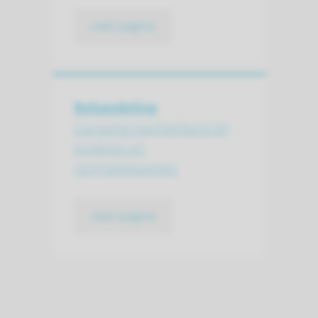
naar pagina
Behandeling
Correctie trechterborst bij
kinderen en
jongvolwassenen
naar pagina