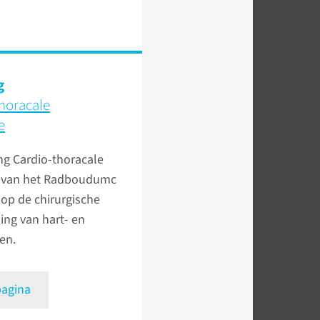
g
horacale
e
ng Cardio-thoracale
e van het Radboudumc
h op de chirurgische
ing van hart- en
en.
pagina