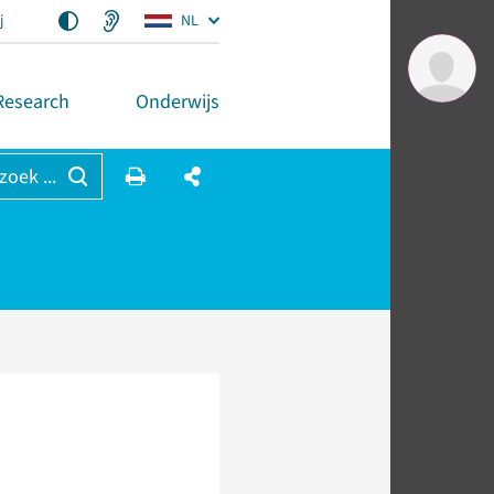
j
NL
Research
Onderwijs
 zoek ...