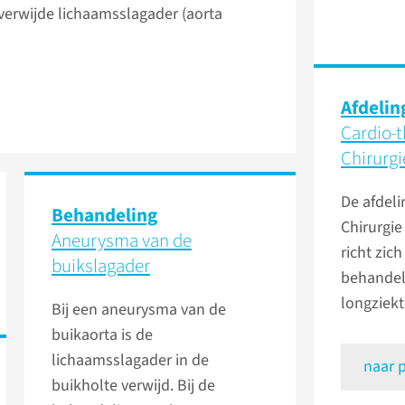
erwijde lichaamsslagader (aorta
Afdelin
Cardio-t
Chirurgi
De afdeli
Behandeling
Chirurgi
Aneurysma van de
richt zic
buikslagader
behandel
longziekt
Bij een aneurysma van de
buikaorta is de
lichaamsslagader in de
naar 
buikholte verwijd. Bij de