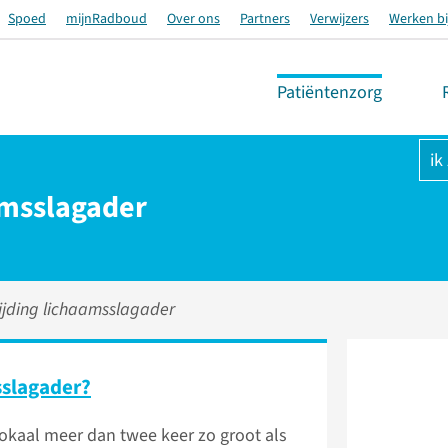
Spoed
mijnRadboud
Over ons
Partners
Verwijzers
Werken bi
Patiëntenzorg
ik
amsslagader
ijding lichaamsslagader
sslagader?
lokaal meer dan twee keer zo groot als