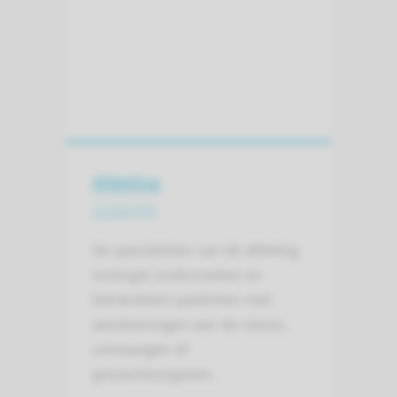
Afdeling
Urologie
De specialisten van de afdeling
Urologie onderzoeken en
behandelen patiënten met
aandoeningen aan de nieren,
urinewegen of
geslachtsorganen.