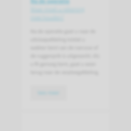
Na de operatie
Waar moet u rekening
mee houden?
Na de operatie gaat u naar de
uitslaapafdeling totdat u
wakker bent van de narcose of
de ruggenprik is uitgewerkt. Als
u fit genoeg bent, gaat u weer
terug naar de verpleegafdeling.
lees meer