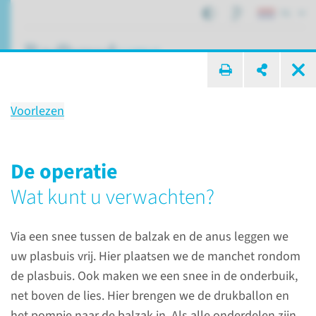
NL
ik zoek ...
Voorlezen
Behandeling
Sluitspierprothese (AMS800)
De operatie
Wat kunt u verwachten?
Patiëntenzorg
Behandelingen
Via een snee tussen de balzak en de anus leggen we
Sluitspierprothese (AMS800)
uw plasbuis vrij. Hier plaatsen we de manchet rondom
de plasbuis. Ook maken we een snee in de onderbuik,
net boven de lies. Hier brengen we de drukballon en
het pompje naar de balzak in. Als alle onderdelen zijn