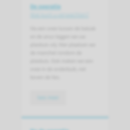
De operatie
Wat kunt u verwachten?
Via een snee tussen de balzak
en de anus leggen we uw
plasbuis vrij. Hier plaatsen we
de manchet rondom de
plasbuis. Ook maken we een
snee in de onderbuik, net
boven de lies.
lees meer