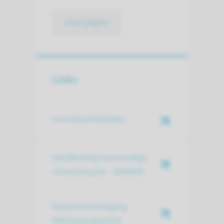
naar pagina
Links
Incontinentiefolder
Handleiding kunstmatige
urinesluitspier - AMS800
Patiëntenvereniging
Bekkenbodem4all