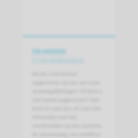
Uw opname
bij het Radboudumc
Wordt u binnenkort
opgenomen op een van onze
verpleegafdelingen? Of bent u
met spoed opgenomen? Dan
komt er veel op u af. Lees hier
informatie over het
voorbereiden op een opname,
de opnamedag, uw verblijf en