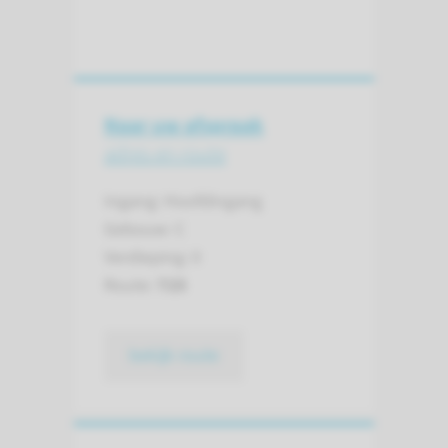
Naar uw afspraak
adres en route
Ingang: Hoofdingang
Gebouw: C
Verdieping: 0
Route:
725
bekijk route