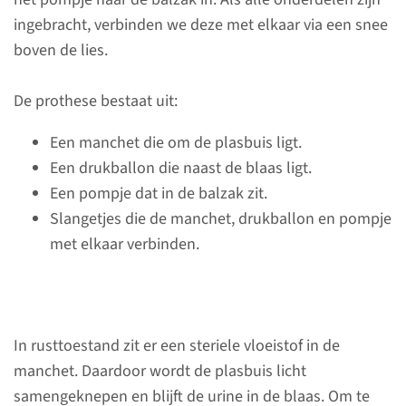
ingebracht, verbinden we deze met elkaar via een snee
boven de lies.
De prothese bestaat uit:
Wat is een
Een manchet die om de plasbuis ligt.
sluitspierprothese (AMS
Een drukballon die naast de blaas ligt.
800™)?
Een pompje dat in de balzak zit.
Slangetjes die de manchet, drukballon en pompje
De sluitspierprothese is een
met elkaar verbinden.
behandeling voor
stressincontinentie bij mannen.
Hierbij plaatsen we met een
operatie een manchet rondom
In rusttoestand zit er een steriele vloeistof in de
de plasbuis.
manchet. Daardoor wordt de plasbuis licht
samengeknepen en blijft de urine in de blaas. Om te