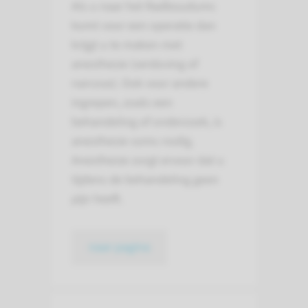
Als u naar het Radboudumc
komt voor een operatie dan
krijgt u te maken met
anesthesie (verdoving of
narcose). Ook voor andere
ingrepen, zoals een
behandeling of onderzoek, is
anesthesie soms nodig.
Anesthesie zorgt ervoor dat u
tijdens de behandeling geen
pijn heeft.
naar pagina