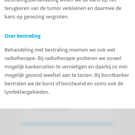
borstkanker?
terugkeren van de tumor verkleinen en daarmee de
Bestraling (radiotherapie) bij
kans op genezing vergroten.
borstkanker vindt meestal
plaats nadat u geopereerd
Over bestraling
bent. Met de
bestralingsbehandeling willen
Behandeling met bestraling noemen we ook wel
we de kans op het terugkeren
radiotherapie. Bij radiotherapie proberen we zoveel
van de tumor verkleinen en
mogelijk kankercellen te vernietigen en daarbij zo min
daarmee de kans op genezing
mogelijk gezond weefsel aan te tasten. Bij borstkanker
vergroten.
bestralen we de borst of borstwand en soms ook de
lymfekliergebieden.
lees meer