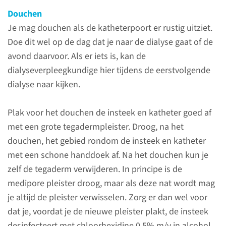
je neus voor kan komen, kan
Douchen
op de katheterpoort gaan
Je mag douchen als de katheterpoort er rustig uitziet.
zitten en een ontsteking
Doe dit wel op de dag dat je naar de dialyse gaat of de
veroorzaken. Om dit te
avond daarvoor. Als er iets is, kan de
voorkomen moet je
dialyseverpleegkundige hier tijdens de eerstvolgende
Bactrobanzalf in je neus en op
dialyse naar kijken.
de insteeksmeren.
Plak voor het douchen de insteek en katheter goed af
met een grote tegadermpleister. Droog, na het
lees meer
douchen, het gebied rondom de insteek en katheter
met een schone handdoek af. Na het douchen kun je
zelf de tegaderm verwijderen. In principe is de
medipore pleister droog, maar als deze nat wordt mag
Verzorging bij elke
je altijd de pleister verwisselen. Zorg er dan wel voor
dialyse gedurende de
dat je, voordat je de nieuwe pleister plakt, de insteek
eerste 6 weken
desinfecteert met chloorhexidine 0.5% m/v in alcohol