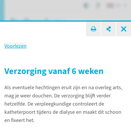
NL
ik zoek ...
Voorlezen
Katheter­verzorging
Verzorging vanaf 6 weken
Patiëntenzorg
Dialysekatheter bij kinderen
Als eventuele hechtingen eruit zijn en na overleg arts,
Katheterverzorging
mag je weer douchen. De verzorging blijft verder
hetzelfde. De verpleegkundige controleert de
Gebruik Bactrobanzalf
katheterpoort tijdens de dialyse en maakt dit schoon
en fixeert het.
De Stafylococcen Aureus die in