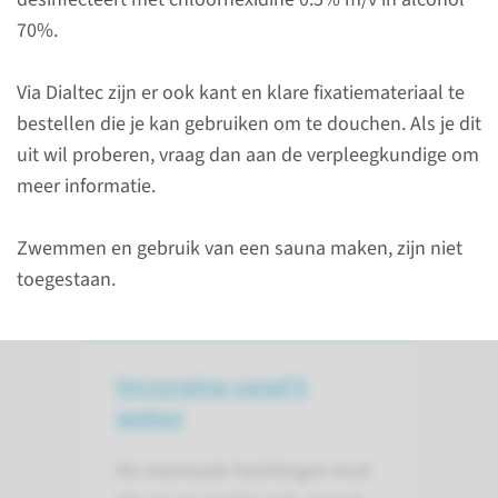
De verpleegkundige controleert
70%.
elke dialyse hoe de
katheterpoort eruit ziet en
Via Dialtec zijn er ook kant en klare fixatiemateriaal te
maakt de katheterpoort
bestellen die je kan gebruiken om te douchen. Als je dit
schoon. De eerste 6 weken mag
uit wil proberen, vraag dan aan de verpleegkundige om
je niet douchen.
meer informatie.
Zwemmen en gebruik van een sauna maken, zijn niet
lees meer
toegestaan.
Verzorging vanaf 6
weken
Als eventuele hechtingen eruit