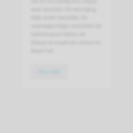
zijn en na overleg arts, mag je
weer douchen. De verzorging
blijft verder hetzelfde. De
verpleegkundige controleert de
katheterpoort tijdens de
dialyse en maakt dit schoon en
fixeert het.
lees meer