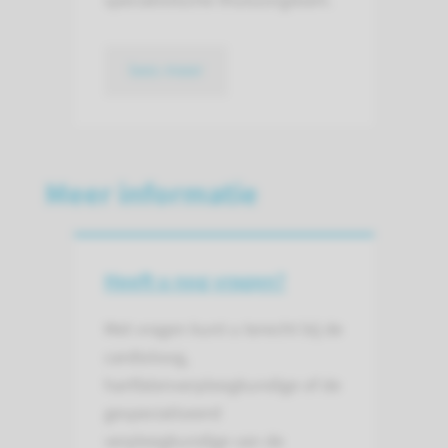
specialistische thuiszorgteam.
lees meer
Meer informatie
Heeft u nog vragen?
Met vragen kunt u terecht bij de
cardioloog,
hartfalenverpleegkundige of de
gespecialiseerd
verpleegkundige van de