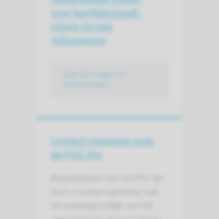
over hartfalenmedi­
cijnen via een
infuuspomp
lees de vragen en
antwoorden
Contact opnemen over
de PICC-lijn
Bij problemen met de PICC-lijn
kunt u contact opnemen met
de verpleegkundige van het