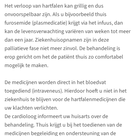
Voor wie?
Het verloop van hartfalen kan grillig en dus
onvoorspelbaar zijn. Als u bijvoorbeeld thuis
In uw thuissituatie kunt u
furosemide (plasmedicatie) krijgt via het infuus, dan
hartfalenmedicatie via een
kan de levensverwachting variëren van weken tot meer
infuuspomp gebruiken als
dan een jaar. Ziekenhuisopnamen zijn in deze
hartfalentabletten niet
palliatieve fase niet meer zinvol. De behandeling is
voldoende effect hebben. Deze
erop gericht om het de patiënt thuis zo comfortabel
behandeling wordt meestal
mogelijk te maken.
gegeven aan
hartfalenpatiënten in een
De medicijnen worden direct in het bloedvat
vergevorderd stadium.
toegediend (intraveneus). Hierdoor hoeft u niet in het
ziekenhuis te blijven voor de hartfalenmedicijnen die
lees meer
uw klachten verlichten.
De cardioloog informeert uw huisarts over de
behandeling. Thuis krijgt u bij het toedienen van de
medicijnen begeleiding en ondersteuning van de