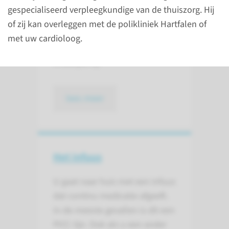
Verwachtingen
gespecialiseerd verpleegkundige van de thuiszorg. Hij
of zij kan overleggen met de polikliniek Hartfalen of
bij het gebruik van
met uw cardioloog.
hartfalenmedicijnen via een
infuuspomp
lees meer
Het infuus
U gaat naar huis met een infuus
dat continu medicatie afgeeft.
In de meeste gevallen is dit een
PICC-lijn. Ook als u een ander