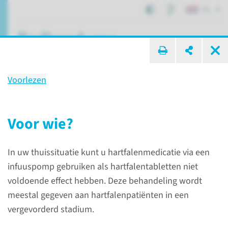
NL
ik zoek ...
Voorlezen
Behandeling
Hartfalenmedi­cijnen via een
Voor wie?
infuuspomp
In uw thuissituatie kunt u hartfalenmedicatie via een
infuuspomp gebruiken als hartfalentabletten niet
Patiëntenzorg
Behandelingen
voldoende effect hebben. Deze behandeling wordt
Hartfalenmedicijnen via een infuuspomp
meestal gegeven aan hartfalenpatiënten in een
vergevorderd stadium.