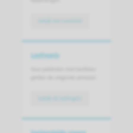
bijwerkingen.
bekijk het overzicht
Leefregels
Voor patiënten met hartfalen
gelden de volgende adviezen
bekijk de leefregels
Veelgestelde vragen