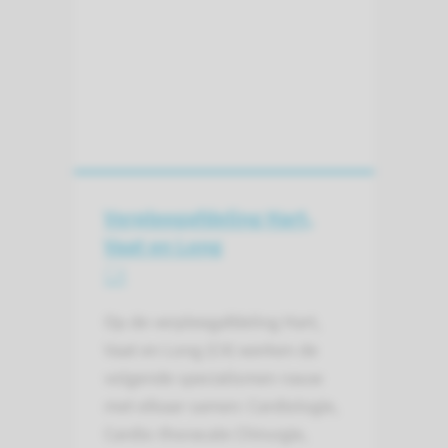
Verpleeg­afdeling Hart,
Vaat en Long
C4
Op de verpleegafdeling Hart,
Vaat en Long (C4) werken de
volgende specialismen nauw
met elkaar samen: Cardiologie,
Cardio-thoracale Chirurgie,