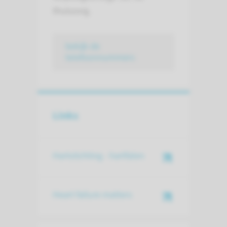
thuiszorg.
bekijk de
telefoonnummers
Links
Hartstichting - hartfalen
Heart failure matters