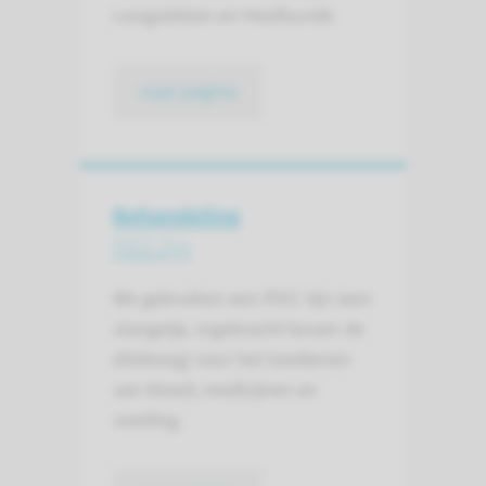
Longziekten en Heelkunde.
naar pagina
Behandeling
PICC-lijn
We gebruiken een PICC-lijn (een
slangetje, ingebracht boven de
elleboog) voor het toedienen
van bloed, medicijnen en
voeding.