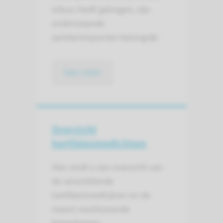
infuus heeft gekregen, zijn
onderstaande
aandachtspunten belangrijk.
lees meer
Overzicht
hartfalenmedi­cijnen
Hier vindt u een overzicht van
de verschillende
hartfalenmedicijnen en de
meest voorkomende