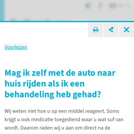
NL
ik zoek ...
Voorlezen
Veel gestelde vragen
Mag ik zelf met de auto naar
huis rijden als ik een
Patiëntenzorg
Immunotherapie
behandeling heb gehad?
Veel gestelde vragen
Wij weten niet hoe u op een middel reageert. Soms
krijgt u ook medicatie toegediend waar u wat suf van
wordt. Daarom raden wij u aan om direct na de