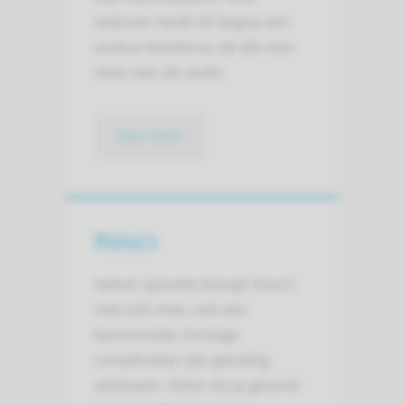
iedereen heeft dit begrip een
andere betekenis; de één kan
meer dan de ander.
lees meer
Risico's
Iedere operatie brengt risico's
met zich mee, ook een
keizersnede. Ernstige
complicaties zijn gelukkig
zeldzaam. Zeker als je gezond