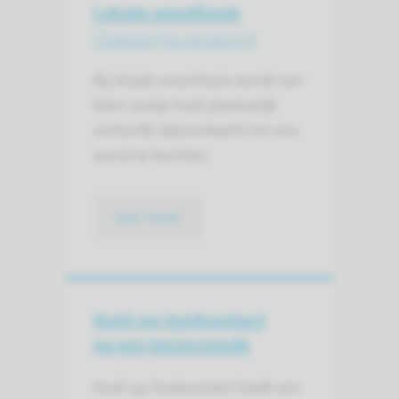
Lokale anesthesie
Plaatselijke verdoving
Bij lokale anesthesie wordt een
klein stukje huid plaatselijk
verdoofd, bijvoorbeeld om een
wond te hechten.
lees meer
Huid-op-huidcontact
na een keizersnede
Huid-op-huidcontact heeft een