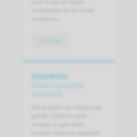
bent. Er zijn een aantal
complicaties die het meest
voorkomen.
lees meer
Behandeling
Bevalling na eerdere
keizersnede
Heb je eerder een keizersnede
gehad? Je bent nu weer
zwanger en gaat straks
bevallen. Heb je al nagedacht