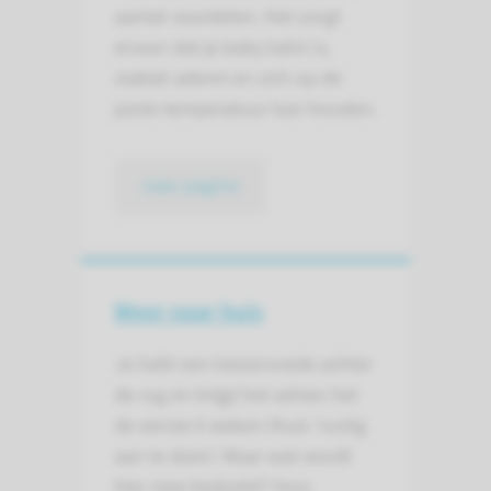
aantal voordelen. Het zorgt
ervoor dat je baby kalm is,
stabiel ademt en zich op de
juiste temperatuur kan houden.
naar pagina
Weer naar huis
Je hebt een keizersnede achter
de rug en krijgt het advies het
de eerste 6 weken thuis ‘rustig
aan te doen’. Maar wat wordt
hier mee bedoeld? Voor