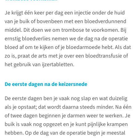
Drukke periode in de
Je krijgt één keer per dag een injectie onder de huid
geboortezorg
van je buik of bovenbeen met een bloedverdunnend
middel. Dit doen we om trombose te voorkomen. Bij
Onze zorg proberen we zoveel
ernstig bloedverlies nemen we de dag na de operatie
mogelijk aan te laten sluiten
bloed af om te kijken of je bloedarmoede hebt. Als dat
op de wensen die je hebt voor
zo is, praat de arts met je over een bloedtransfusie of
jouw bevalling, maar
het gebruik van ijzertabletten.
door drukte in de geboortezorg
is niet altijd alles mogelijk.
De eerste dagen na de keizersnede
De eerste dagen ben je vaak nog slap en wat duizelig
lees meer
als je opstaat; dat wordt daarna steeds minder. Na één
of twee dagen beginnen je darmen weer te werken. Je
buik is vaak nog opgezet en je kunt pijnlijke krampen
hebben. Op de dag van de operatie begin je meestal
Contact