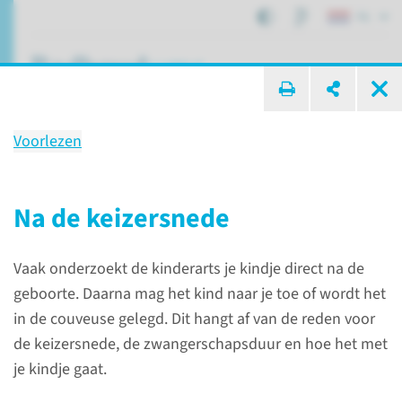
NL
ik zoek ...
Voorlezen
Behandeling
Keizersnede
Na de keizersnede
Vaak onderzoekt de kinderarts je kindje direct na de
Patiëntenzorg
Behandelingen
Keizersnede
geboorte. Daarna mag het kind naar je toe of wordt het
in de couveuse gelegd. Dit hangt af van de reden voor
de keizersnede, de zwangerschapsduur en hoe het met
Wat is een keizersnede?
je kindje gaat.
Een keizersnede is een operatie