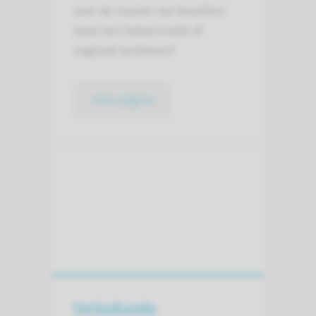
over de manier van bevallen:
weer een keizersnede of
vaginaal proberen?
naar pagina
Verloskunde