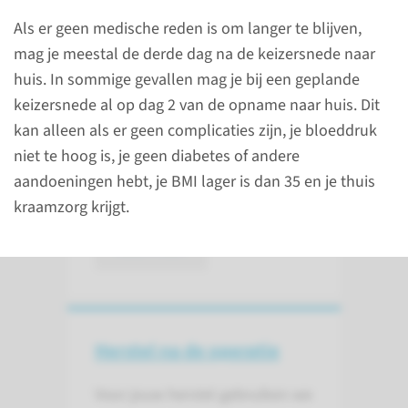
Als er geen medische reden is om langer te blijven,
Na de keizersnede
mag je meestal de derde dag na de keizersnede naar
huis. In sommige gevallen mag je bij een geplande
Vaak onderzoekt de kinderarts
keizersnede al op dag 2 van de opname naar huis. Dit
jouw kind direct na de
kan alleen als er geen complicaties zijn, je bloeddruk
geboorte. Daarna mag het kind
niet te hoog is, je geen diabetes of andere
naar je toe of wordt het kind in
aandoeningen hebt, je BMI lager is dan 35 en je thuis
de couveuse gelegd.
kraamzorg krijgt.
lees meer
Herstel na de operatie
Voor jouw herstel gebruiken we