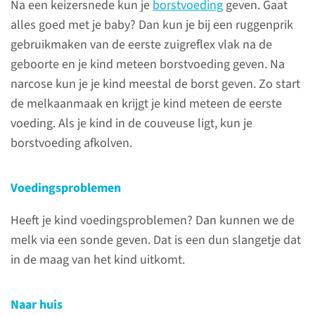
Na een keizersnede kun je
borstvoeding
geven. Gaat
lees meer
alles goed met je baby? Dan kun je bij een ruggenprik
gebruikmaken van de eerste zuigreflex vlak na de
geboorte en je kind meteen borstvoeding geven. Na
narcose kun je je kind meestal de borst geven. Zo start
Wat kun je
de melkaanmaak en krijgt je kind meteen de eerste
verwachten?
voeding. Als je kind in de couveuse ligt, kun je
borstvoeding afkolven.
Een keizersnede kan
horizontaal gemaakt worden
Voedingsproblemen
(bikinisnede) of vertikaal (van
de navel naar beneden).
Heeft je kind voedingsproblemen? Dan kunnen we de
melk via een sonde geven. Dat is een dun slangetje dat
in de maag van het kind uitkomt.
lees meer
Naar huis