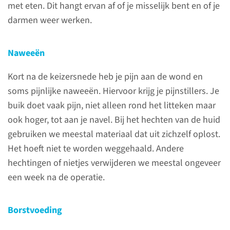
met eten. Dit hangt ervan af of je misselijk bent en of je
Afdeling Verloskunde en
darmen weer werken.
Gynaecologie
Naweeën
024-361 47 88
Kort na de keizersnede heb je pijn aan de wond en
soms pijnlijke naweeën. Hiervoor krijg je pijnstillers. Je
buik doet vaak pijn, niet alleen rond het litteken maar
Voorbereiden op een
ook hoger, tot aan je navel. Bij het hechten van de huid
geplande keizersnede
gebruiken we meestal materiaal dat uit zichzelf oplost.
Het hoeft niet te worden weggehaald. Andere
Krijg je een geplande
hechtingen of nietjes verwijderen we meestal ongeveer
keizersnede? Dan kijken we
een week na de operatie.
vooraf hoe gezond je bent. We
stellen vragen en doen
lichamelijk onderzoek.
Borstvoeding