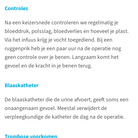
waarbij het kindje via je
Controles
buikwand wordt
Na een keizersnede controleren we regelmatig je
geboren. Soms is al vóór de
bloeddruk, polsslag, bloedverlies en hoeveel je plast.
bevalling duidelijk dat een
Via het infuus krijg je vocht toegediend. Bij een
keizersnede nodig is. Dit
ruggenprik heb je een paar uur na de operatie nog
noemen we een geplande
geen controle over je benen. Langzaam komt het
keizersnede. Als pas tijdens de
gevoel en de kracht in je benen terug.
bevalling duidelijk wordt dat
een keizersnede nodig is, dan
noemen we dat een secundaire
Blaaskatheter
keizersnede.
De blaaskatheter die de urine afvoert, geeft soms een
onaangenaam gevoel. Meestal verwijdert de
lees meer
verpleegkundige de katheter de dag na de operatie.
Trombose voorkomen