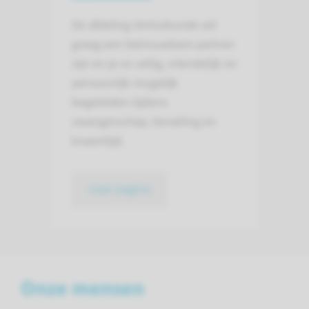
De afdeling Verloskunde wil
graag een betrouwbare partner
zijn en je zo veilig, vriendelijk en
persoonlijk mogelijk
begeleiden tijdens
zwangerschap, bevalling en
kraamtijd.
naar pagina
Onze mensen