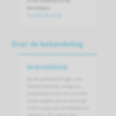
in het weekend en op
feestdagen.
(024) 361 32 80
Over de behandeling
Op de polikliniek
Op de polikliniek krijgt u een
bloedonderzoek, vraagt uw
behandelend arts een controle
bij de oogarts aan en ontvangt
u het recept voor de Meladinine
tabletten. Als u thuis een