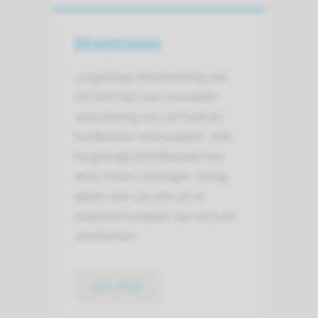
Bijwerkingen
Langdurige blootstelling aan
UV-licht kan een versnelde
veroudering van uw huid en
huidkanker veroorzaken. Ook
langdurige lichttherapie kan
deze risico’s verhogen. Vraag
advies aan uw arts als er
ongewone plekjes op uw huid
voorkomen.
lees meer