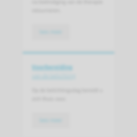
na beëindiging van de therapie
retourneren.
lees meer
Voorbereiding
van de belichting
Op de belichtingsdag bereidt u
zich thuis voor.
lees meer