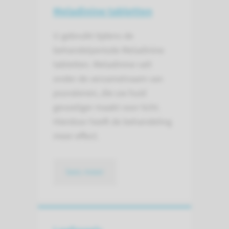
Meladinine tabletten
U gebruikt tijdens de
behandelperiode Meladinine
tabletten. Meladinine valt
onder de verzamelnaam van
psoralenen, die uw huid
gevoeliger maakt voor licht.
Hierdoor heeft de behandeling
meer effect.
lees meer