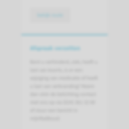
bekijk route
Afspraak verzetten
Bent u verhinderd, ziek, heeft u
last van koorts, is er een
wijziging van medicatie of heeft
u last van verbranding? Neem
dan vóór de belichting contact
met ons op via (024) 361 32 80
of stuur een bericht in
mijnRadboud.