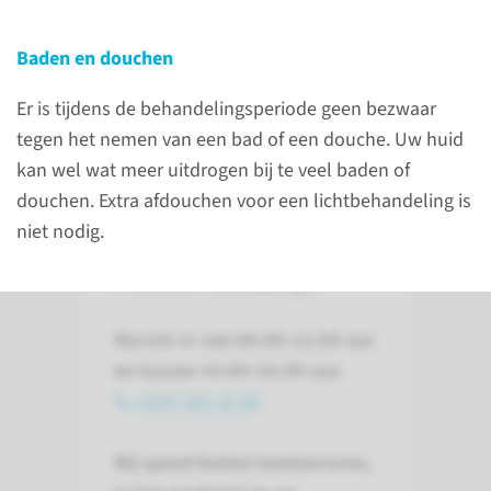
verschijnt, mag u doorlopen
naar het kamernummer. De
Baden en douchen
verpleegkundige begeleidt u
verder naar de lichtkabine.
Er is tijdens de behandelingsperiode geen bezwaar
tegen het nemen van een bad of een douche. Uw huid
kan wel wat meer uitdrogen bij te veel baden of
douchen. Extra afdouchen voor een lichtbehandeling is
Contact
niet nodig.
Polikliniek Dermatologie
Ma t/m vr van 08.00-12.00 uur
en tussen 14.00-16.00 uur.
(024) 361 32 80
Bij spoed buiten kantooruren,