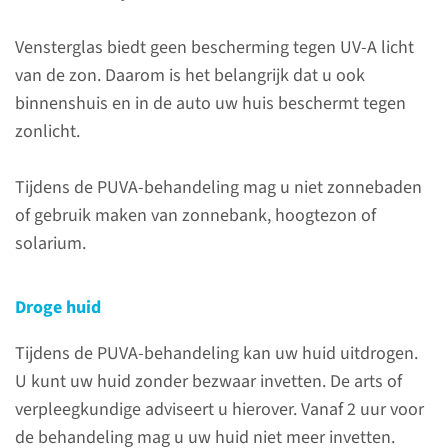
hebben bij de meeste
ziektebeelden weinig of geen
Vensterglas biedt geen bescherming tegen UV-A licht
effect. Daarom gebruiken we
van de zon. Daarom is het belangrijk dat u ook
medicijnen die uw huid
binnenshuis en in de auto uw huis beschermt tegen
gevoeliger maken voor dit licht.
zonlicht.
De medicijnen staan bekend
onder de verzamelnaam
Tijdens de PUVA-behandeling mag u niet zonnebaden
psoralenen. Vandaar dat de
of gebruik maken van zonnebank, hoogtezon of
therapie PUVA wordt genoemd:
solarium.
psoraleen en UV-A licht.
Droge huid
Neemt u na het inchecken via
de aanmeldzuil plaats in de
Tijdens de PUVA-behandeling kan uw huid uitdrogen.
wachtkamer. Zodra uw
U kunt uw huid zonder bezwaar invetten. De arts of
oproepcode en kamernummer
verpleegkundige adviseert u hierover. Vanaf 2 uur voor
op het informatiescherm
de behandeling mag u uw huid niet meer invetten.