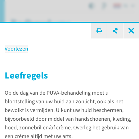
NL
ik zoek ...
Voorlezen
PUVA
Leefregels
Patiëntenzorg
Lichttherapie bij huidziekten
Op de dag van de PUVA-behandeling moet u
PUVA
blootstelling van uw huid aan zonlicht, ook als het
bewolkt is vermijden. U kunt uw huid beschermen,
PUVA
bijvoorbeeld door middel van handschoenen, kleding,
hoed, zonnebril en/of crème. Overleg het gebruik van
De stralen van UV-A licht
een crème altijd met uw arts.