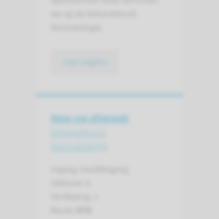
tijdsintensief. Deze verrichten
we op de behandelunit
Dermatologie.
naar pagina
Naar uw afspraak
behandelunit
Dermatologie
Ingang: Hoofdingang
Gebouw: A
Verdieping: 1
Route:
678