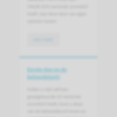
UVA/B-licht werende zonnebril
heeft, laat deze door uw eigen
opticien testen
lees meer
Eerste dag op de
behandelunit
Indien u niet zelf een
goedgekeurde UV-werende
zonnebril heeft, kunt u deze
van de behandelunit lenen en