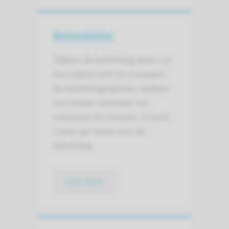
Behandeling
Tijdens de belichting staat u in
een cabine met UV-A lampen.
De belichtingstijd kan variëren
van enkele seconden tot
maximaal 30 minuten. U komt
2 keer per week voor de
belichting.
lees meer