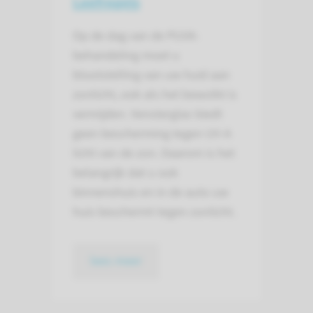
Leefregels
Op de dag van de PUVA-
behandeling moet u
blootstelling van uw huid aan
zonlicht, ook als het bewolkt is
vermijden. Vensterglas biedt
geen bescherming tegen UV-A
licht van de zon. Daarom is het
belangrijk dat u ook
binnenshuis en in de auto uw
huis beschermt tegen zonlicht.
lees meer