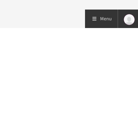
Menu
Patiëntenzorg
Research
Onderwijs