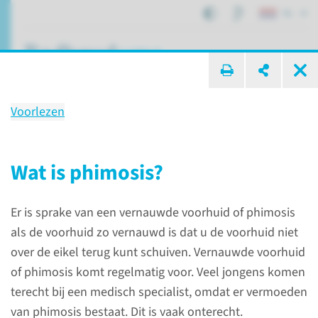
NL
ik zoek ...
Voorlezen
Behandeling
Operatie voorhuid bij kinderen
Wat is phimosis?
Er is sprake van een vernauwde voorhuid of phimosis
Patiëntenzorg
Behandelingen
als de voorhuid zo vernauwd is dat u de voorhuid niet
Operatie voorhuid bij kinderen
over de eikel terug kunt schuiven. Vernauwde voorhuid
of phimosis komt regelmatig voor. Veel jongens komen
terecht bij een medisch specialist, omdat er vermoeden
Over de behandeling
van phimosis bestaat. Dit is vaak onterecht.