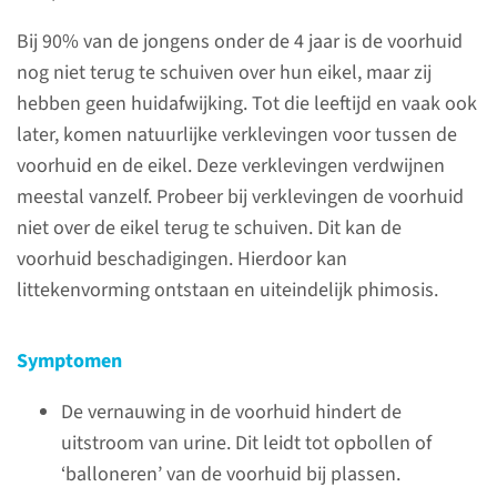
Een operatie aan de voorhuid
Bij 90% van de jongens onder de 4 jaar is de voorhuid
bij kinderen voeren we uit als
nog niet terug te schuiven over hun eikel, maar zij
uw zoon een vernauwde
hebben geen huidafwijking. Tot die leeftijd en vaak ook
voorhuid heeft (phimosis).
later, komen natuurlijke verklevingen voor tussen de
voorhuid en de eikel. Deze verklevingen verdwijnen
meestal vanzelf. Probeer bij verklevingen de voorhuid
niet over de eikel terug te schuiven. Dit kan de
Contact
voorhuid beschadigingen. Hierdoor kan
Polikliniek Amalia
littekenvorming ontstaan en uiteindelijk phimosis.
kinderziekenhuis
U kunt ons bellen tussen 8.00
Symptomen
en 12.00 uur, en tussen 14.00
De vernauwing in de voorhuid hindert de
en 16.00 uur.
uitstroom van urine. Dit leidt tot opbollen of
024 361 44 15
‘balloneren’ van de voorhuid bij plassen.