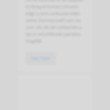
en terug te kunnen schuiven
krijgt u eerst corticosteroïden
crème (hormoonzalf) voor uw
zoon. Als dit niet voldoende is,
zijn er verschillende operaties
mogelijk.
lees meer