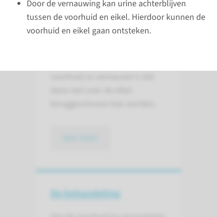
Door de vernauwing kan urine achterblijven
tussen de voorhuid en eikel. Hierdoor kunnen de
Wat is phimosis?
voorhuid en eikel gaan ontsteken.
Er is sprake van vernauwde
voorhuid of phimosis als de
voorhuid zo vernauwd is dat
deze niet over de eikel
teruggeschoven kan worden.
lees meer
De behandeling
Om de voorhuid te versoepelen