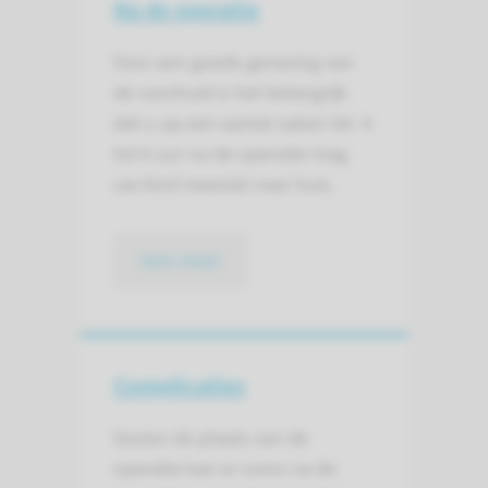
Na de operatie
Voor een goede genezing van
de voorhuid is het belangrijk
dat u op een aantal zaken let. 4
tot 6 uur na de operatie mag
uw kind meestal naar huis.
lees meer
Complicaties
Gezien de plaats van de
operatie kan er soms na de