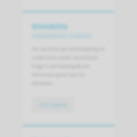
Behandeling
Anesthesie bij kinderen
Als uw kind een behandeling of
onderzoek onder anesthesie
krijgt is het belangrijk om
hem/haar goed voor te
bereiden.
naar pagina