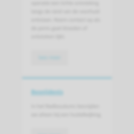
operatie een lichte ontsteking
langs de rand van de voorhuid
ontstaan. Neem contact op als
de penis gaat bloeden of
ontstoken lijkt.
lees meer
Besnijdenis
In het Radboudumc besnijden
we alleen bij een huidafwijking.