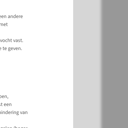
1 47 61
ragen die niet kunnen
 een andere
tot uw volgende
 met
? U kunt op
lende manieren contact
vocht vast.
 opnemen.
e te geven.
meer
pen,
st een
mindering van