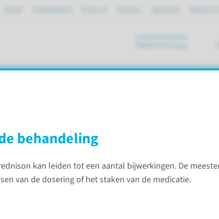
Spoed
mijnRadboud
Over ons
Partners
Verwijzers
Werken bi
Patiëntenzorg
ik
iertransplantatie
 de behandeling
rednison kan leiden tot een aantal bijwerkingen. De meest
nison na een niertransplantatie
sen van de dosering of het staken van de medicatie.
Contac