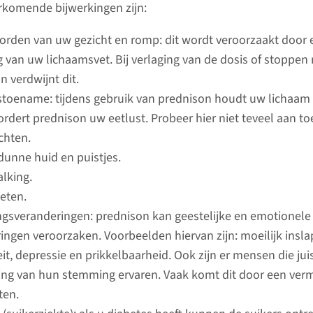
(024) 36
komende bijwerkingen zijn:
end en afweerremmend medicijn. Dit
ntaatnier wordt afgestoten. De
Heeft u v
orden van uw gezicht en romp: dit wordt veroorzaakt door
son is afhankelijk van de aandoening
wachten 
g van uw lichaamsvet. Bij verlaging van de dosis of stoppen
afspraak
n verdwijnt dit.
verschil
toename: tijdens gebruik van prednison houdt uw lichaam 
met ons
rdert prednison uw eetlust. Probeer hier niet teveel aan to
chten.
dunne huid en puistjes.
lees 
lking.
eten.
Nier­transplantatie
sveranderingen: prednison kan geestelijke en emotionele
ingen veroorzaken. Voorbeelden hiervan zijn: moeilijk insla
Een niertransplantatie is een
eit, depressie en prikkelbaarheid. Ook zijn er mensen die jui
operatie waarbij we de nier van
ing van hun stemming ervaren. Vaak komt dit door een ver
een donor in het lichaam van
ten.
een nierpatiënt plaatsen. De