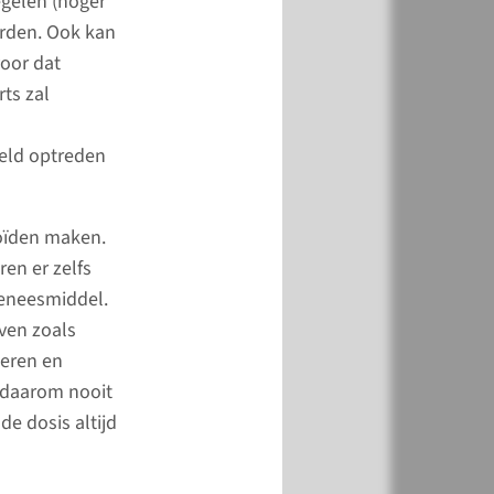
egelen (hoger
rden. Ook kan
voor dat
ts zal
g
ten
eld optreden
ng Nierziekten
kt en behandelt
roïden maken.
n met
en er zelfs
oeningen. Omdat
geneesmiddel.
an de nierfunctie vaak
ven zoals
lijk is, richten onze
ieren en
ich met name op het
 daarom nooit
an een
de dosis altijd
tievervangende
ing.