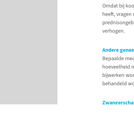
Omdat bij koo
heeft, vragen
prednisongebru
verhogen.
Andere gene
Bepaalde medi
hoeveelheid m
bijwerken word
behandeld wo
Zwangerschap
Prednison kun
Mogelijk pass
prednison voo