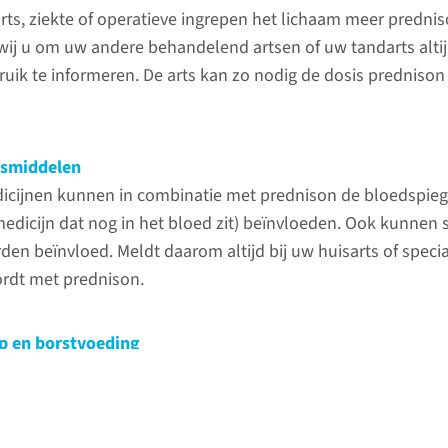
rts, ziekte of operatieve ingrepen het lichaam meer predni
naar 
 wij u om uw andere behandelend artsen of uw tandarts alti
ik te informeren. De arts kan zo nodig de dosis prednison t
esmiddelen
cijnen kunnen in combinatie met prednison de bloedspieg
edicijn dat nog in het bloed zit) beïnvloeden. Ook kunne
en beïnvloed. Meldt daarom altijd bij uw huisarts of specia
rdt met prednison.
 en borstvoeding
t u tijdens zwangerschap en het geven van borstvoeding g
en we de dosering aan. Overleg altijd met uw arts over het 
rdat u zwanger wilt worden of als u zwanger bent.