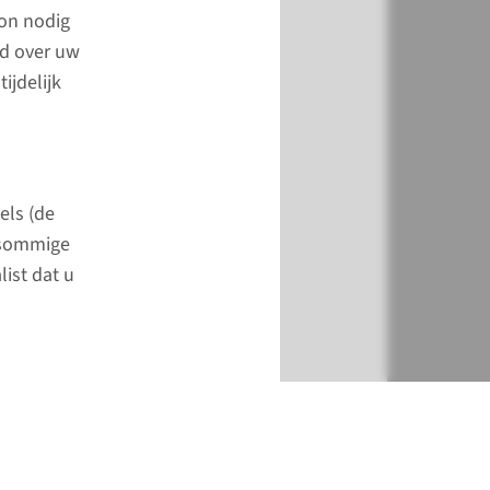
son nodig
pagina
jd over uw
ijdelijk
els (de
n sommige
list dat u
ebruiken.
gebruik van