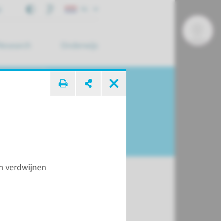
j
NL
Research
Onderwijs
 zoek ...
en verdwijnen
t