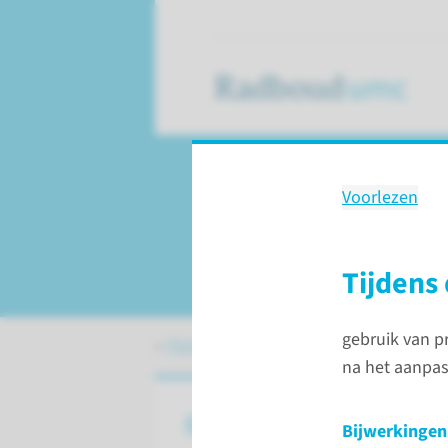
Voorlezen
Behandeling
Prednison na een n
Tijdens
gebruik van p
Patiëntenzorg
Behandelingen
Pred
na het aanpas
Over prednison
Bijwerkingen