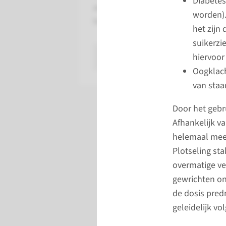
Diabetes
aanpassen van de dosering of
worden)
het staken van de medicatie.
het zijn
suikerzi
lees meer
hiervoor
Oogklach
van staa
Door het gebr
Afhankelijk v
helemaal mee 
Plotseling st
overmatige ve
gewrichten on
de dosis predn
geleidelijk v