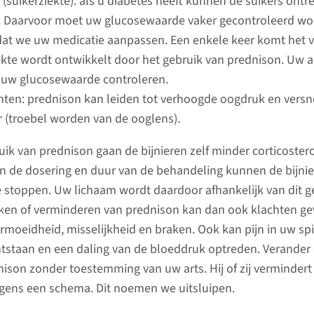
 (suikerziekte): als u diabetes heeft kunnen de suikers ontr
nier kan afkomstig zijn van een
. Daarvoor moet uw glucosewaarde vaker gecontroleerd wo
levende of overleden donor.
 dat we uw medicatie aanpassen. Een enkele keer komt het 
ekte wordt ontwikkelt door het gebruik van prednison. Uw ar
Afdelin
naar de pagina
 uw glucosewaarde controleren.
Nierziek
ten: prednison kan leiden tot verhoogde oogdruk en versn
De afdeli
r (troebel worden van de ooglens).
onderzoe
uik van prednison gaan de bijnieren zelf minder corticoste
patiënte
an de dosering en duur van de behandeling kunnen de bijnier
nieraand
stoppen. Uw lichaam wordt daardoor afhankelijk van dit 
herstel v
aken of verminderen van prednison kan dan ook klachten ge
niet moge
rmoeidheid, misselijkheid en braken. Ook kan pijn in uw sp
artsen z
tstaan en een daling van de bloeddruk optreden. Verander
bieden v
ison zonder toestemming van uw arts. Hij of zij vermindert 
nierfunc
olgens een schema. Dit noemen we uitsluipen.
behandel