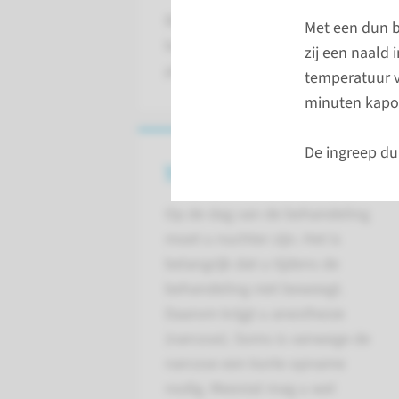
Bij een thermocoagulatie verwijde
Met een dun bo
botpit) uit uw bot. Een osteoïd os
zij een naald 
pijnlijke aandoening.
temperatuur v
minuten kapo
De ingreep du
Voor de behandeling
Op de dag van de behandeling
moet u nuchter zijn. Het is
belangrijk dat u tijdens de
behandeling niet beweegt.
Daarom krijgt u anesthesie
(narcose). Soms is vanwege de
narcose een korte opname
nodig. Meestal mag u wel