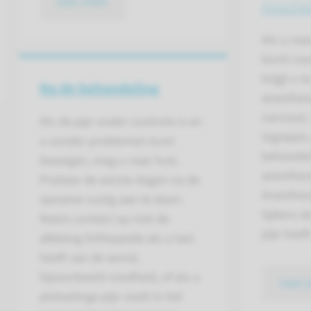
lees meer
Anesthe
Als u na
komt voo
krijgt u 
Na de behandeling
anesthesi
narcose)
Als de pijn onder controle is en
ingrepen,
u zonder problemen kunt
behandeli
bewegen, mag u naar huis.
anesthes
Probeer de eerste dagen na de
Anesthesi
opname rustig aan te doen.
tijdens 
Neem contact op met de
pijn heeft
afdeling Orthopedie als u last
heeft van de wond,
bijvoorbeeld roodheid, of als u
naar 
plotselinge pijn voelt in het