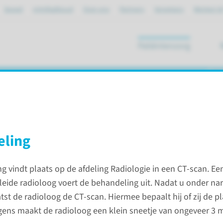
Spoed
mijnRadboud
Over ons
Partners
Verwijzers
Werken bi
Patiëntenzorg
ik
eling
g vindt plaats op de afdeling Radiologie in een CT-scan. Ee
mocoagulatie
leide radioloog voert de behandeling uit. Nadat u onder na
tst de radioloog de CT-scan. Hiermee bepaalt hij of zij de p
Contac
lgens maakt de radioloog een klein sneetje van ongeveer 3 