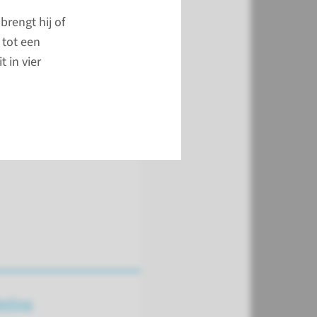
 Orthopedie
brengt hij of
1 44 71
 tot een
 in vier
ct
eling