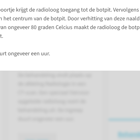
rt de arts een osteoïd osteoom (een
Afdeling
ortje krijgt de radioloog toegang tot de botpit. Vervolgens 
teoom is een goedaardige, maar wel
024-36
in het centrum van de botpit. Door verhitting van deze naald
an ongeveer 80 graden Celcius maakt de radioloog de botpit
t.
conta
urt ongeveer een uur.
Behandeling
De behandeling vindt plaats op
de afdeling Radiologie in een
CT-scan. Een speciaal hiervoor
opgeleide radioloog voert de
behandeling uit. De ingreep
duurt ongeveer een uur.
Behand