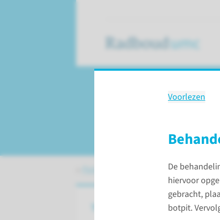
Voorlezen
Behandeling
Thermocoagulatie
Behand
De behandelin
Patiëntenzorg
Behandelingen
Ther
hiervoor opge
gebracht, plaa
Thermocoagulatie
botpit. Vervo