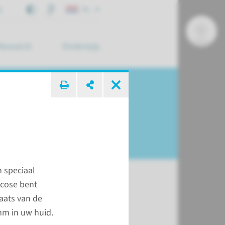
j
NL
Research
Onderwijs
 zoek ...
n speciaal
rcose bent
laats van de
t
mm in uw huid.