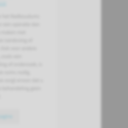
sie
ar het Radboudumc
r een operatie dan
te maken met
e (verdoving of
. Ook voor andere
 zoals een
ng of onderzoek, is
ie soms nodig.
e zorgt ervoor dat u
de behandeling geen
.
pagina