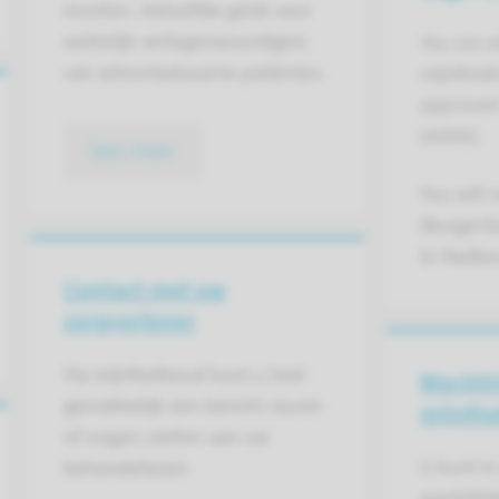
invullen. Hetzelfde geldt voor
wettelijk vertegenwoordigers
You can al
van wilsonbekwame patiënten.
mijnRadb
approved 
(eIDAS).
lees meer
You will
(BurgerS
to Radb
Contact met uw
zorgverlener
Via mijnRadboud kunt u heel
Wachtti
gemakkelijk een bericht sturen
mijnRa
of vragen stellen aan uw
U kunt i
behandelteam.
wachttij