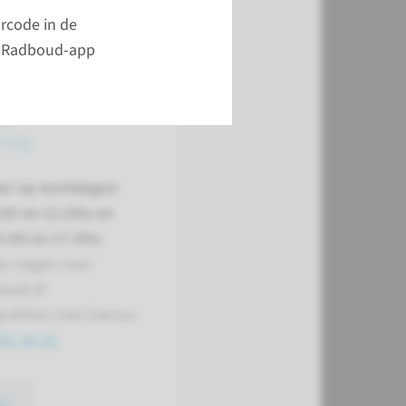
pagina
rcode in de
ijnRadboud-app
sk
 zorg
ar op werkdagen
.00 en 12.00u en
3.00 en 17.00u
w vragen over
oud of
prekken met Zaurus.
361 44 43
ct