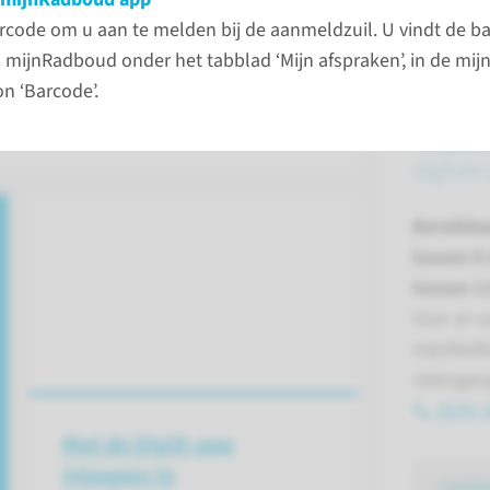
en van onderzoeken inzien. Gewoon
naar 
rcode om u aan te melden bij de aanmeldzuil. U vindt de ba
let of smartphone.
 mijnRadboud onder het tabblad ‘Mijn afspraken’, in de m
n ‘Barcode’.
Helpde
digitale
Bereikba
tussen 9
tussen 1
Voor al u
mijnRadb
videoges
(024) 
Met de DigiD-app
inloggen in
conta