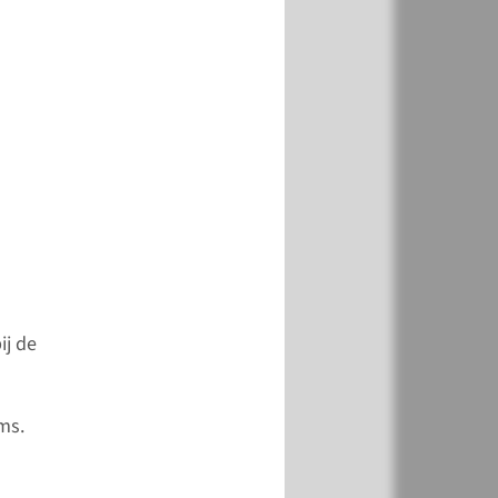
Radboud
telde vragen
nog vragen?
eeld over aanmelden
n- en uitloggen? Bekijk
 de veelgestelde
ij de
Staat het antwoord op
er niet bij? Neem dan
p per mail of telefoon.
ms.