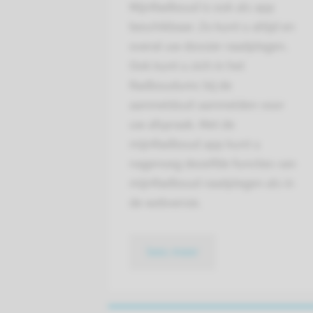
MijnRadboud is ook als app
beschikbaar. Zo kunt u altijd en
overal uw dossier raadplegen.
Ook kunt u zich in het
Radboudumc bij de
aanmeldzuil aanmelden voor
uw afspraak. Met de
mijnRadboud app kunt u
nagenoeg dezelfde functies van
mijnRadboud raadplegen als in
de webversie.
lees meer