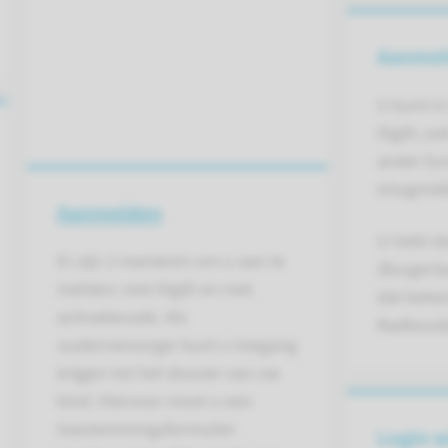
Aanmel
U kunt i
DigiD, oo
ander Eu
inlogmidd
Aanmelden
U hebt d
Er zijn 2 manieren om u aan te
(BurgerS
melden: met DigiD en met
dat beken
activatiecode. Als
Radboud
ouder/verzorger kunt u toegang
krijgen tot het dossier van uw
kind. Hiervoor moet u een
toestemmingsformulier
Login w