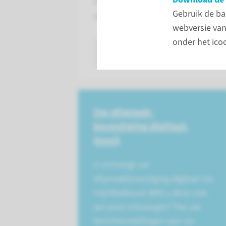
vervolgafspraak maken of uitslag
Gebruik de ba
vanuit huis met een computer, tab
webversie van
onder het icoo
lees meer
Uw afspraak­
bevestiging digitaal,
tenzij
U ontvangt uw
afspraakbevestiging digitaal via
mijnRadboud. Wilt u deze ook
per post ontvangen? Pas uw
berichtinstellingen aan via