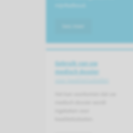
mijnRadboud.
lees meer
Gebruik van uw
medisch dossier
voor kwaliteitsdoelen
Het kan voorkomen dat uw
medisch dossier wordt
ingekeken voor
kwaliteitsdoelen.