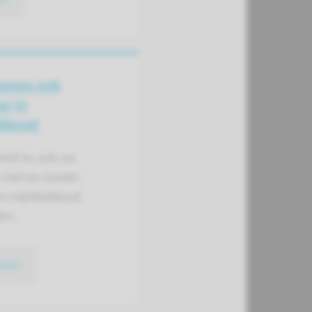
ames ook
ar in
dboud
anaf nu ook uw
met en zonder
 in mijnRadboud
den.
meer