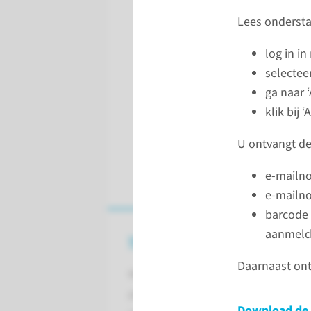
Lees ondersta
log in i
selectee
ga naar 
klik bij 
U ontvangt de
e-mailno
e-mailno
barcode 
aanmeld
Wat is mijnRadboud?
Daarnaast ont
Met mijnRadboud kunt u in een be
persoonlijke medisch dossier inkij
Download de