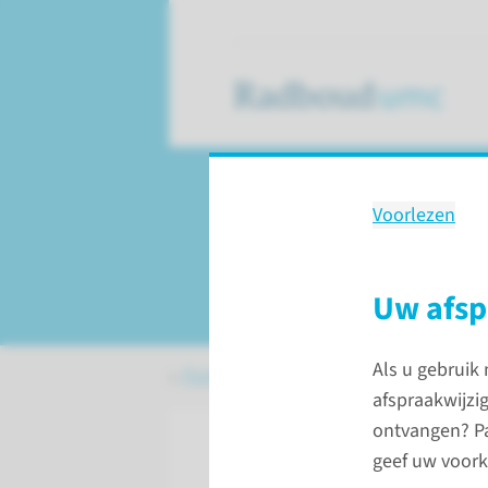
Voorlezen
mijnRadboud
uw persoonlijke pat
Uw afspr
Als u gebruik
Patiëntenzorg
mijnRadboud
afspraakwijzi
ontvangen? Pa
geef uw voor