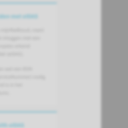
den met eIDAS
n mijnRadboud, naast
k inloggen met een
ropees erkend
el (eIDAS).
an wel een BSN
erviceNummer) nodig
d is in het
umc.
ith eIDAS