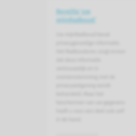
Beveilig ‘uw
mijnRadboud’
Uw mijnRadboud bevat
privacygevoelige informatie.
Het Radboudumc zorgt ervoor
dat deze informatie
vertrouwelijk en in
overeenstemming met de
privacywetgeving wordt
behandeld. Maar het
beschermen van uw gegevens
heeft u voor een deel ook zelf
in de hand.