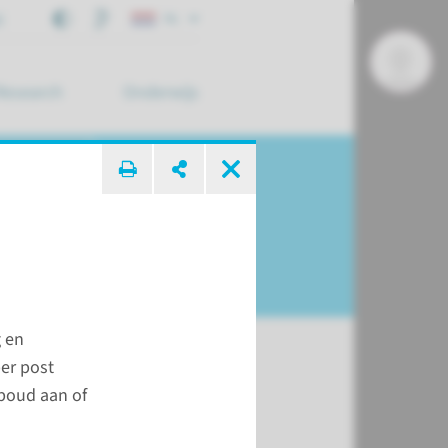
j
NL
Research
Onderwijs
 zoek ...
 en
per post
boud aan of
n