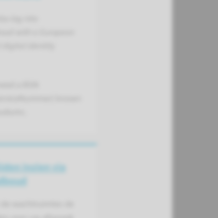
so log into
oud with a European
digital identity
 need a BSN
erviceNummer) known
oudumc.
jden inzien via
dboud
n de wachtruimtes de
den voor uw afspraak