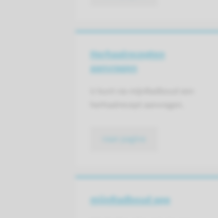
Herhaalrecepten
aanvragen
U kunt via mijnRadboud een
herhaalrecept aanvragen.
naar pagina
mijnRadboud app