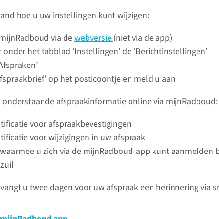
and hoe u uw instellingen kunt wijzigen:
mijn
n mijnRadboud via de
webversie
(niet via de app)
r onder het tabblad ‘Instellingen’ de ‘Berichtinstellingen’
‘Afspraken’
‘Afspraakbrief’ op het posticoontje en meld u aan
Veelges
 onderstaande afspraakinformatie online via mijnRadboud:
Heeft u 
Bijvoorb
tificatie voor afspraakbevestigingen
of over i
tificatie voor wijzigingen in uw afspraak
dan eerst
waarmee u zich via de mijnRadboud-app kunt aanmelden b
vragen. 
zuil
uw vraag 
contact o
vangt u twee dagen voor uw afspraak een herinnering via s
veiligde online omgeving uw
ken. Zo kunt u bijvoorbeeld zelf een
 mijnRadboud app