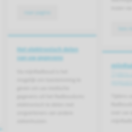
inzien vi
naar pagina
lees 
Het elektronisch delen
van uw gegevens
mijnRa
Via mijnRadboud is het
Tijdens
mogelijk om toestemming te
gegeven
geven om uw medische
Tijdens 
gegevens uit het Radboudumc
Radboudu
elektronisch te delen met
over uw 
zorgverleners van andere
mijnRadb
ziekenhuizen.