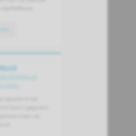
a mijnRadboud.
meer
dboud
 uw opname uw
s inzien
uw opname in het
mc kunt u gegevens
opname inzien via
oud.