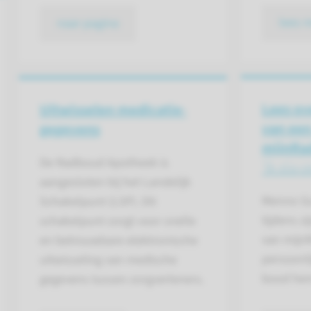
lees 
naar pagina
Lees ov
Uitwisselen medicatie­
van een
gegevens
mijnRa
De Radboud Apotheek is
'Ik sta c
aangesloten bij het Landelijk
Menno Gu
Schakelpunt (LSP). Dit
tijdens zi
schakelpunt zorgt voor snelle
van mijn
en betrouwbare elektronische
persoonli
uitwisseling van medische
bood hem
gegevens tussen zorgverleners.