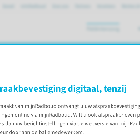
Spoed
mijnRadboud
Over ons
Partners
Verwijzers
Werken bi
Patiëntenzorg
ik
iënten­dossier
aak­bevestiging digitaal, tenzij
 maakt van mijnRadboud ontvangt u uw afspraakbevestiging
gingen online via mijnRadboud. Wilt u ook afspraakbrieven 
s dan uw berichtinstellingen via de webversie van mijnRad
Inlogge
keur door aan de baliemedewerkers.