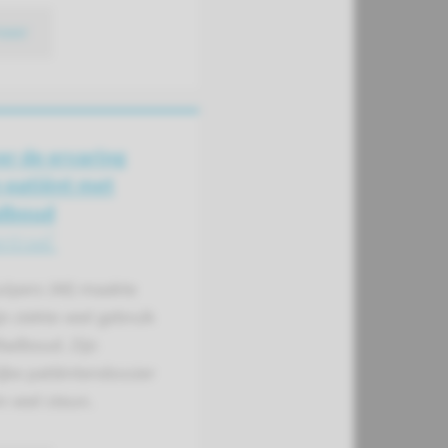
meer
er de ervaring
 patiënt met
dboud
entraal'
lpers (48) maakte
jn ziekte veel gebruik
Radboud. Zijn
jke patiëntendossier
 veel steun.