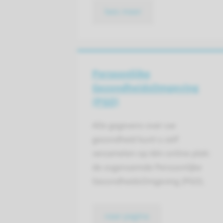
lees meer
Persoonlijke
GezondheidsOmgeving
(PGO)
Alle gegevens over uw
gezondheid kunt u zelf
verzamelen op één online plek:
de zogenoemde Persoonlijke
GezondheidsOmgeving (PGO).
naar pagina