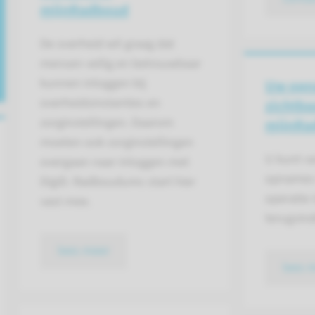
mijnRadboud
De overheid wil graag dat
mensen veilig en betrouwbaar
kunnen inloggen bij
Uw opn
overheidsinstanties en
zichtba
zorginstellingen. Daarom
mijnRa
moeten ook zorginstellingen
U kunt v
overgaan naar inloggen met
opnames 
DigiD. Radboudumc start hier
operatie
vast mee.
terugvin
lees meer
lees 