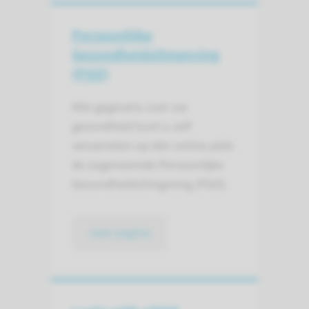
Persoonlijke
GezondheidsOmgeving
(PGO)
Alle gegevens over uw
gezondheid kunt u zelf
verzamelen op één online plek:
de zogenoemde Persoonlijke
GezondheidsOmgeving (PGO).
naar pagina