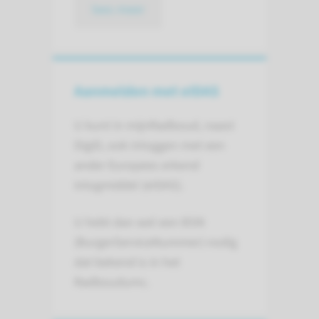
lees meer
Aanmelden met eIDAS
U kunt in mijnRadboud, naast
DigiD, ook inloggen met een
ander Europees erkend
inlogmiddel (eIDAS).
U hebt dan wel een BSN
(BurgerServiceNummer) nodig
dat bekend is in het
Radboudumc.