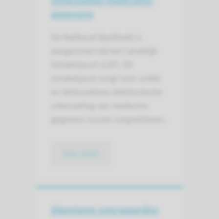
gegevens
De Radboud Apotheek is
aangesloten bij het Landelijk
Schakelpunt (LSP). Dit
schakelpunt zorgt voor snelle
en betrouwbare elektronische
uitwisseling van medische
gegevens tussen zorgverleners.
lees meer
Algemene voorwaarden