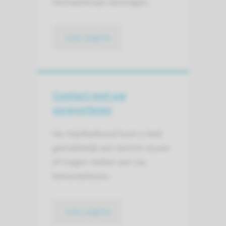
herhaalrecept aanvragen.
naar pagina
Contact met uw
zorgverlener
Via mijnRadboud kunt u heel
gemakkelijk een bericht sturen
of vragen stellen aan uw
behandelteam.
naar pagina