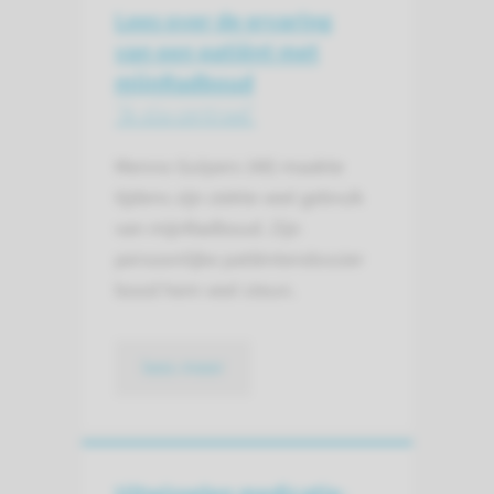
Lees over de ervaring
van een patiënt met
mijnRadboud
'Ik sta centraal'
Menno Gulpers (48) maakte
tijdens zijn ziekte veel gebruik
van mijnRadboud. Zijn
persoonlijke patiëntendossier
bood hem veel steun.
lees meer
Uitwisselen medicatie­