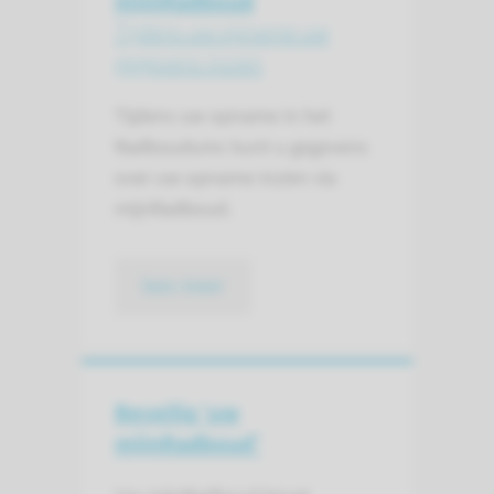
mijnRadboud
Tijdens uw opname uw
gegevens inzien
Tijdens uw opname in het
Radboudumc kunt u gegevens
over uw opname inzien via
mijnRadboud.
lees meer
Beveilig ‘uw
mijnRadboud’