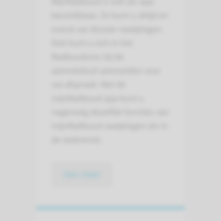
MijnRadboud is ook als app
beschikbaar. Zo kunt u altijd en
overal uw dossier raadplegen.
Ook kunt u zich in het
Radboudumc bij de
aanmeldzuil aanmelden voor
uw afspraak. Met de
mijnRadboud app kunt u
nagenoeg dezelfde functies van
mijnRadboud raadplegen als in
de webversie.
lees meer