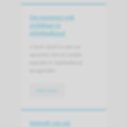
Uw opnames ook
zichtbaar in
mijnRadboud
U kunt vanaf nu ook uw
opnames met en zonder
operatie in mijnRadboud
terugvinden.
lees meer
Gebruik van uw