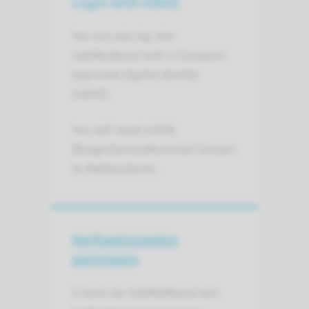
Login with eIDAS
You can also log into
mijnRadboud with a European
approved digital identity
(eIDAS).
You will need a BSN
(BurgerServiceNummer) known
to Radboudumc.
Herhaalrecepten
aanvragen
U kunt via mijnRadboud een