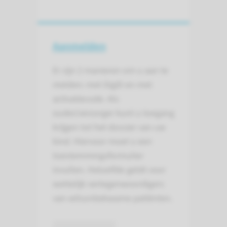
Aanmelden
Er zijn 2 manieren om u aan te
melden: met DigiD en met
activatiecode. Als
ouder/verzorger kunt u toegang
krijgen tot het dossier van uw
kind. Hiervoor moet u een
toestemmingsformulier
invullen. Hetzelfde geldt voor
wettelijk vertegenwoordigers
van wilsonbekwame patiënten.