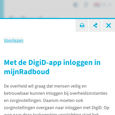
NL
ik zoek ...
Voorlezen
mijnRadboud
uw persoonlijke patiënten­
Met de DigiD-app inloggen in
dossier
mijnRadboud
De overheid wil graag dat mensen veilig en
Patiëntenzorg
mijnRadboud
betrouwbaar kunnen inloggen bij overheidsinstanties
en zorginstellingen. Daarom moeten ook
zorginstellingen overgaan naar inloggen met DigiD. Op
weg naar deze toekomstige verplichting start het