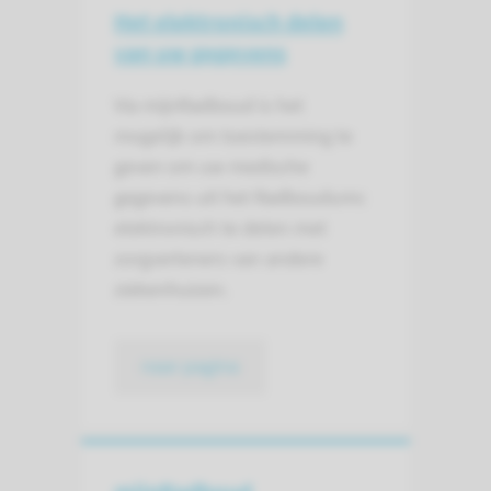
Het elektronisch delen
van uw gegevens
Via mijnRadboud is het
mogelijk om toestemming te
geven om uw medische
gegevens uit het Radboudumc
elektronisch te delen met
zorgverleners van andere
ziekenhuizen.
naar pagina