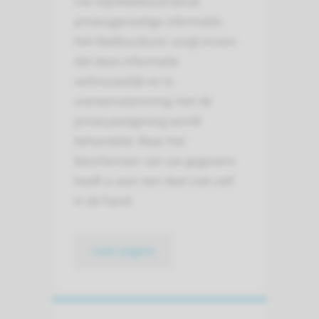
Uw mijnRadboud bevat
privacygevoelige informatie.
Het Radboudumc zorgt ervoor
dat deze informatie
vertrouwelijk en in
overeenstemming met de
privacywetgeving wordt
behandeld. Maar het
beschermen van uw gegevens
heeft u voor een deel ook zelf
in de hand.
naar pagina