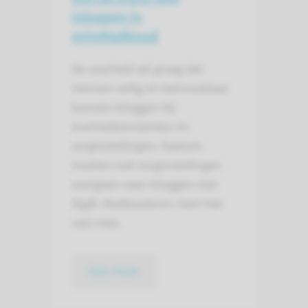
inloggen in
mijnRadboud
De overheid wil graag dat
mensen veilig en betrouwbaar
kunnen inloggen bij
overheidsinstanties en
zorginstellingen. Daarom
moeten ook zorginstellingen
overgaan naar inloggen met
DigiD. Radboudumc start hier
vast mee.
lees meer