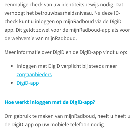
eenmalige check van uw identiteitsbewijs nodig. Dat
verhoogt het betrouwbaarheidsniveau. Na deze ID-
lees meer
check kunt u inloggen op mijnRadboud via de DigiD-
app. Dit geldt zowel voor de mijnRadboud-app als voor
de webversie van mijnRadboud.
Inloggen
Meer informatie over DigiD en de DigiD-app vindt u op:
Inloggen met DigiD verplicht bij steeds meer
mijnRadboud
zorgaanbieders
DigiD-app
Hoe werkt inloggen met de DigiD-app?
Veelgestelde vragen
Om gebruik te maken van mijnRadboud, heeft u heeft u
Heeft u nog vragen?
de DigiD-app op uw mobiele telefoon nodig.
Bijvoorbeeld over aanmelden