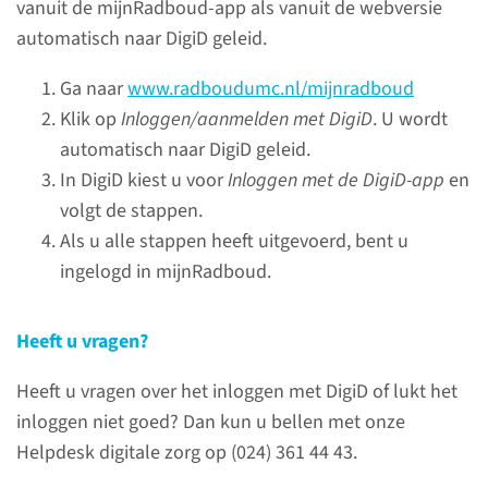
vanuit de mijnRadboud-app als vanuit de webversie
Voor al uw vragen over
automatisch naar DigiD geleid.
mijnRadboud of
videogesprekken met Zaurus.
Ga naar
www.radboudumc.nl/mijnradboud
(024) 361 44 43
Klik op
Inloggen/aanmelden met DigiD
. U wordt
automatisch naar DigiD geleid.
In DigiD kiest u voor
Inloggen met de DigiD-app
en
contact
volgt de stappen.
Als u alle stappen heeft uitgevoerd, bent u
ingelogd in mijnRadboud.
Uw afspraak­
bevestiging digitaal,
Heeft u vragen?
tenzij
Heeft u vragen over het inloggen met DigiD of lukt het
inloggen niet goed? Dan kun u bellen met onze
U ontvangt uw
Helpdesk digitale zorg op (024) 361 44 43.
afspraakbevestiging digitaal via
mijnRadboud. Wilt u deze ook