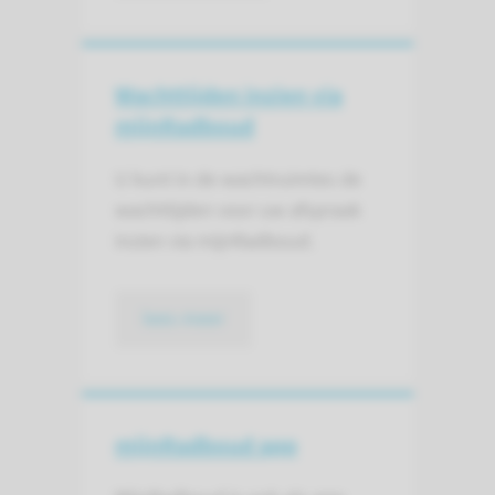
Wachttijden inzien via
mijnRadboud
U kunt in de wachtruimtes de
wachttijden voor uw afspraak
inzien via mijnRadboud.
lees meer
mijnRadboud app