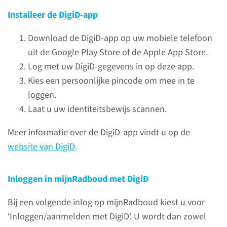
of over in- en uitloggen? Bekijk
Installeer de DigiD-app
dan eerst de veelgestelde
vragen. Staat het antwoord op
Download de DigiD-app op uw mobiele telefoon
uw vraag er niet bij? Neem dan
uit de Google Play Store of de Apple App Store.
contact op per mail of telefoon.
Log met uw DigiD-gegevens in op deze app.
Kies een persoonlijke pincode om mee in te
loggen.
naar pagina
Laat u uw identiteitsbewijs scannen.
Meer informatie over de DigiD-app vindt u op de
website van DigiD
.
Helpdesk
digitale zorg
Inloggen in mijnRadboud met DigiD
Bereikbaar op werkdagen
Bij een volgende inlog op mijnRadboud kiest u voor
tussen 9.00 en 12.00u en
‘Inloggen/aanmelden met DigiD’. U wordt dan zowel
tussen 13.00 en 17.00u