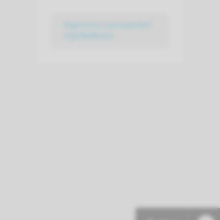
Algemene voorwaarden
mijnRadboud