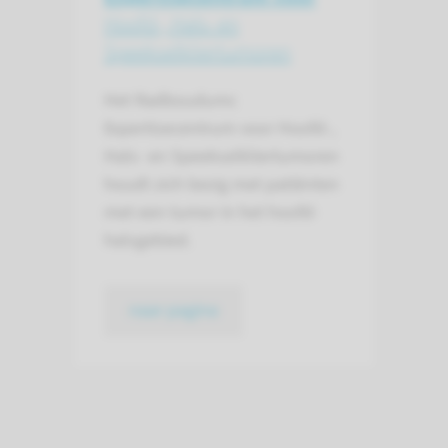
Hoofd-, Hals- en
Speekselklier­tumoren
Het Radboudumc
Expertisecentrum voor Hoofd-,
Hals- en Speekselkliertumoren
houdt zich bezig met patiënten
met een tumor in het hoofd-
halsgebied.
naar pagina