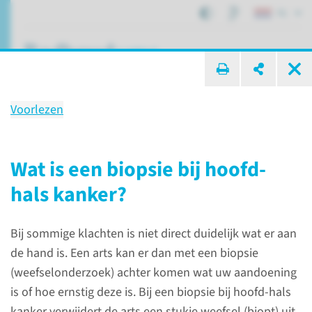
NL
ik zoek ...
Voorlezen
Onderzoek
Biopsie bij hoofd-hals kanker
Wat is een biopsie bij hoofd-
hals kanker?
Patiëntenzorg
Onderzoeken
Bij sommige klachten is niet direct duidelijk wat er aan
Biopsie bij hoofd-hals kanker
de hand is. Een arts kan er dan met een biopsie
(weefselonderzoek) achter komen wat uw aandoening
Wat is een biopsie bij
is of hoe ernstig deze is. Bij een biopsie bij hoofd-hals
kanker verwijdert de arts een stukje weefsel (biopt) uit