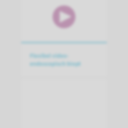
Flexibel video-
endoscopisch biopt