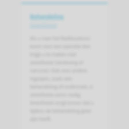
Behandeling
Anesthesie
Als u naar het Radboudumc
komt voor een operatie dan
krijgt u te maken met
anesthesie (verdoving of
narcose). Ook voor andere
ingrepen, zoals een
behandeling of onderzoek, is
anesthesie soms nodig.
Anesthesie zorgt ervoor dat u
tijdens de behandeling geen
pijn heeft.