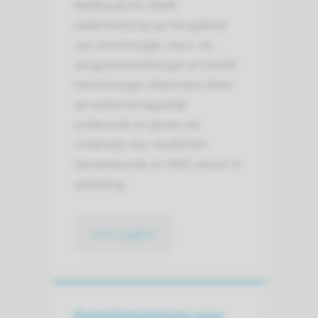
Radboudumc biedt
patiëntenzorg op het gebied
van oorchirurgie, neus- en
aangezichtschirurgie en hoofd-
halschirurgie. Daarnaast doen
we wetenschappelijk
onderzoek en geven we
onderwijs aan studenten
Geneeskunde en KNO-artsen in
opleiding.
naar pagina
Expertisecentrum voor