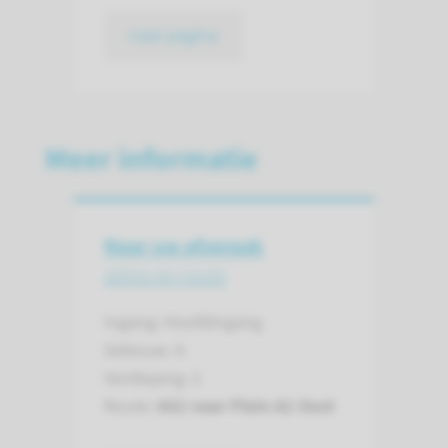
naar pagina
Meer informatie
Naar uw afspraak
adres en route
Ingang: Hoofdingang
Gebouw: A
Verdieping: 2
Route:
682 naar Plein A2 Oost