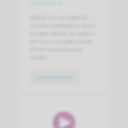
mijnRadboud
Gebruik voor uw vragen bij
voorkeur mijnRadboud. Kunt u
hier geen gebruik van maken?
Dan kunt u via onderstaande
link het contactformulier
invullen.
contactformulier