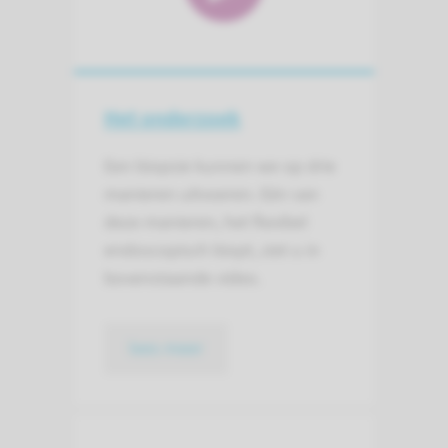
Het onderzoek
Een biopsie kunnen we op drie
manieren uitvoeren. Eén van
deze manieren, het flexibel
endoscopisch biopt, ziet u in
bovenstaande video.
lees meer