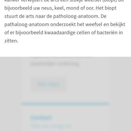
hoofd-hals kanker?
bijvoorbeeld uw neus, keel, mond of oor. Het biopt
Bij een biopsie
stuurt de arts naar de patholoog-anatoom. De
(weefselonderzoek) verwijdert
pathaloog-anatoom onderzoekt het weefsel en bekijkt
de arts een stukje weefsel uit
of er bijvoorbeeld kwaadaardige cellen of bacteriën in
uw mond, neus, keel of oor. Het
zitten.
onderzoek vindt plaats onder
algehele narcose of met een
plaatselijke verdoving.
lees meer
Contact
Stel uw vraag via