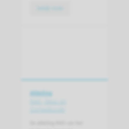
bekijk route
Afdeling
Keel-, Neus- en
Oorheelkunde
De afdeling KNO van het