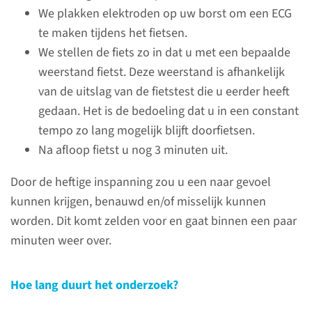
We plakken elektroden op uw borst om een ECG
te maken tijdens het fietsen.
We stellen de fiets zo in dat u met een bepaalde
weerstand fietst. Deze weerstand is afhankelijk
Wat is een duurtest?
van de uitslag van de fietstest die u eerder heeft
gedaan. Het is de bedoeling dat u in een constant
Een duurtest is een
tempo zo lang mogelijk blijft doorfietsen.
inspanningsonderzoek op de
Na afloop fietst u nog 3 minuten uit.
fiets. Hiermee onderzoeken wij
tot welke lichamelijke
Door de heftige inspanning zou u een naar gevoel
inspanning u in staat bent en
kunnen krijgen, benauwd en/of misselijk kunnen
wat de eventuele beperking is.
worden. Dit komt zelden voor en gaat binnen een paar
minuten weer over.
klik hier
Hoe lang duurt het onderzoek?