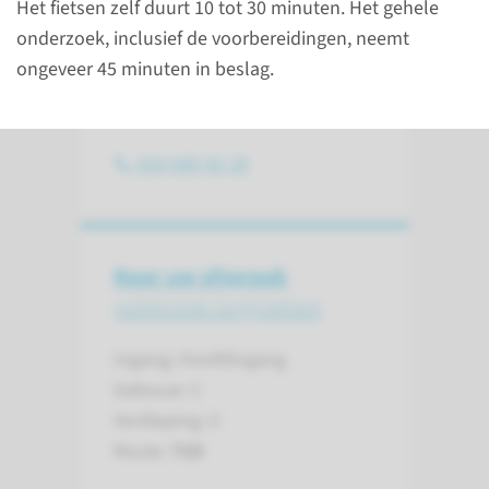
Het fietsen zelf duurt 10 tot 30 minuten. Het gehele
onderzoek, inclusief de voorbereidingen, neemt
Contact
ongeveer 45 minuten in beslag.
Afdeling Longziekten
024 685 92 20
Naar uw afspraak
polikliniek longziekten
Ingang: Hoofdingang
Gebouw: C
Verdieping: 0
Route:
725