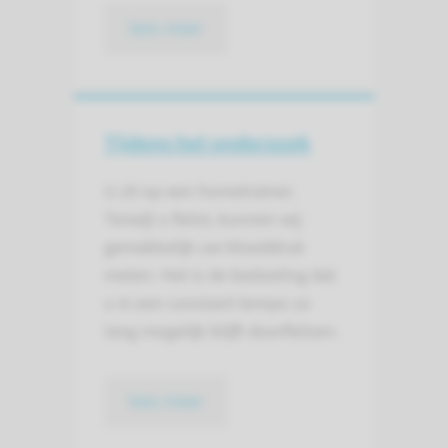
lees meer
Tijdens het onderzoek
U zit op een hometrainer.
Terwijl u fietst, kunnen wij
gemakkelijk uw bloeddruk
meten. Het is de bedoeling dat
u in een constant tempo zo
lang mogelijk blijft doorfietsen.
lees meer