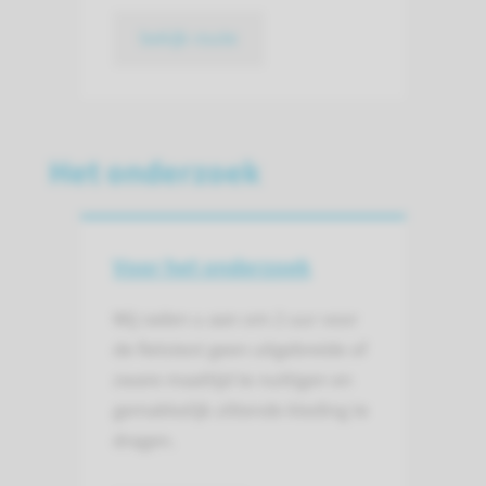
bekijk route
Het onderzoek
Voor het onderzoek
Wij raden u aan om 2 uur voor
de fietstest geen uitgebreide of
zware maaltijd te nuttigen en
gemakkelijk zittende kleding te
dragen.