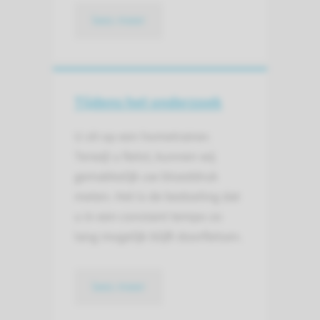
lees meer
Tijdens het onderzoek
U zit op een hometrainer.
Terwijl u fietst, kunnen wij
gemakkelijk uw bloeddruk
meten. Het is de bedoeling dat
u in een constant tempo zo
lang mogelijk blijft doorfietsen.
lees meer