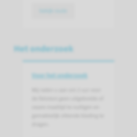
bekijk route
Het onderzoek
Voor het onderzoek
Wij raden u aan om 2 uur voor
de fietstest geen uitgebreide of
zware maaltijd te nuttigen en
gemakkelijk zittende kleding te
dragen.