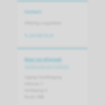
Contact
Afdeling Longziekten
024 685 92 20
Naar uw afspraak
polikliniek longziekten
Ingang: Hoofdingang
Gebouw: C
Verdieping: 0
Route:
725