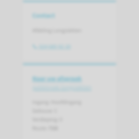
Contact
Afdeling Longziekten
024 685 92 20
Naar uw afspraak
polikliniek longziekten
Ingang: Hoofdingang
Gebouw: C
Verdieping: 0
Route:
725