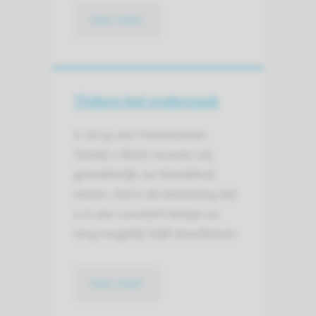
lees meer
Tijdens het onderzoek
U zit op een hometrainer.
Terwijl u fietst, kunnen wij
gemakkelijk uw bloeddruk
meten. Het is de bedoeling dat
u in een constant tempo zo
lang mogelijk blijft doorfietsen.
lees meer