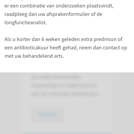
er een combinatie van onderzoeken plaatsvindt,
raadpleeg dan uw afsprakenformulier of de
longfunctieanalist.
Wat is een duurtest?
Als u korter dan 6 weken geleden extra prednison of
een antibioticakuur heeft gehad, neem dan contact op
Een duurtest is een
met uw behandelend arts.
inspanningsonderzoek op de
fiets. Hiermee onderzoeken wij
tot welke lichamelijke
inspanning u in staat bent en
wat de eventuele beperking is.
klik hier