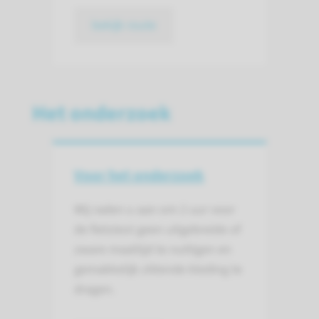
bekijk route
Het onderzoek
Voor het onderzoek
Wij raden u aan om 2 uur voor
de fietstest geen uitgebreide of
zware maaltijd te nuttigen en
gemakkelijk zittende kleding te
dragen.