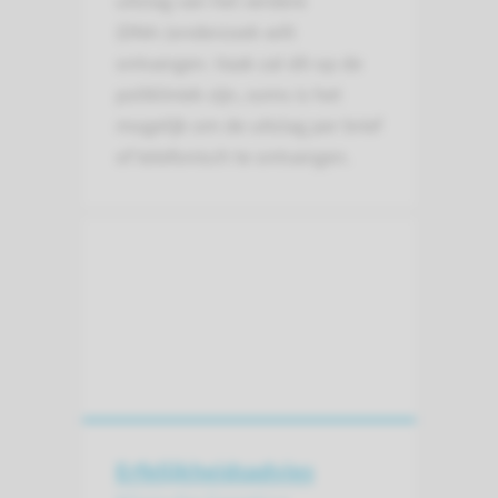
uitslag van het verdere
(DNA-)onderzoek wilt
ontvangen. Vaak zal dit op de
polikliniek zijn, soms is het
mogelijk om de uitslag per brief
of telefonisch te ontvangen.
Erfelijkheids­advies