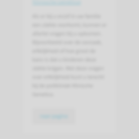
Klinische Genetica
Als er bij u en/of in uw familie
een ziekte voorkomt, kunnen er
allerlei vragen bij u opkomen.
Bijvoorbeeld over de oorzaak,
erfelijkheid of hoe groot de
kans is dat u kinderen deze
ziekte krijgen. Met deze vragen
over erfelijkheid kunt u terecht
bij de polikliniek Klinische
Genetica.
naar pagina