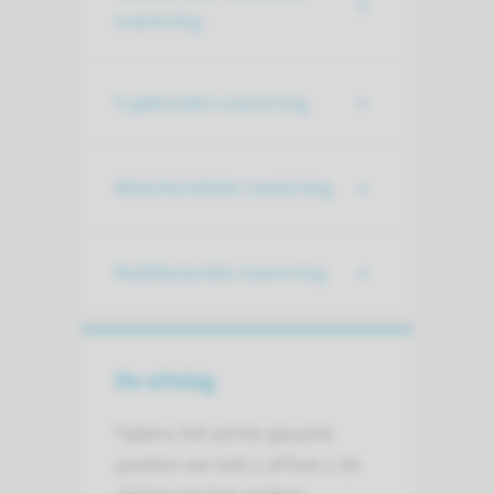
overerving
X-gebonden overerving
Mitochondriele overerving
Multifactoriele overerving
De uitslag
Tijdens het eerste gesprek
spreken we met u af hoe u de