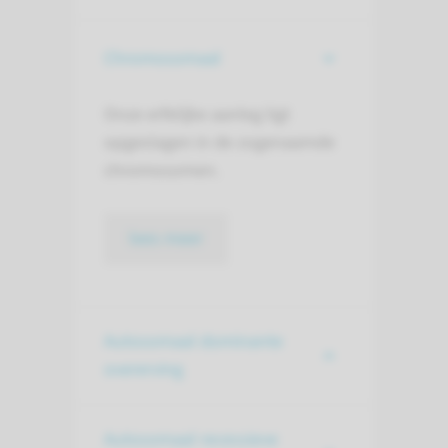
Chromosomaal
Onze erfelijke aanleg ligt
opgeslagen in de zogenaamde
chromosomen.
lees meer
Autosomaal dominante
overerving
Autosomaal recessieve