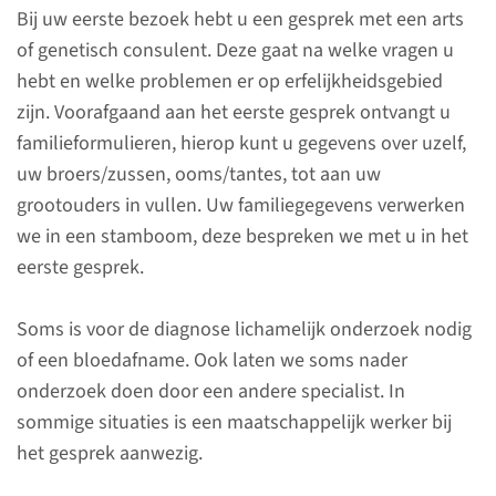
zoek?
Bij uw eerste bezoek hebt u een gesprek met een arts
of genetisch consulent. Deze gaat na welke vragen u
Bij erfelijkheidsonderzoek
hebt en welke problemen er op erfelijkheidsgebied
onderzoeken we of uw
zijn. Voorafgaand aan het eerste gesprek ontvangt u
klachten, de klachten van uw
familieformulieren, hierop kunt u gegevens over uzelf,
kind of de klachten van andere
uw broers/zussen, ooms/tantes, tot aan uw
familieleden een erfelijke
grootouders in vullen. Uw familiegegevens verwerken
oorzaak hebben. Indien van
we in een stamboom, deze bespreken we met u in het
toepassing zoeken we in uw
eerste gesprek.
erfelijk materiaal (DNA of
chromosomen) naar een
Soms is voor de diagnose lichamelijk onderzoek nodig
afwijking/verandering die deze
of een bloedafname. Ook laten we soms nader
klachten verklaart.
onderzoek doen door een andere specialist. In
sommige situaties is een maatschappelijk werker bij
het gesprek aanwezig.
Afspraak maken