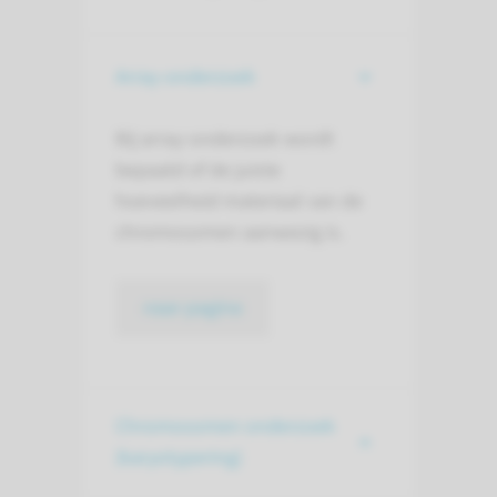
Array-onderzoek
Bij array-onderzoek wordt
bepaald of de juiste
hoeveelheid materiaal van de
chromosomen aanwezig is.
naar pagina
Chromosomen onderzoek
(karyotypering)