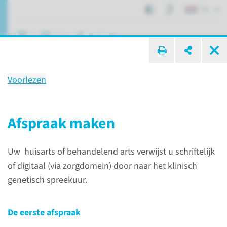
NL
ik zoek ...
Voorlezen
Onderzoek
Erfelijkheids­onderzoek
Afspraak maken
Uw huisarts of behandelend arts verwijst u schriftelijk
Patiëntenzorg
Onderzoeken
Erfelijkheidsonderzoek
of digitaal (via zorgdomein) door naar het klinisch
genetisch spreekuur.
Waarom
erfelijkheidsonder­
De eerste afspraak