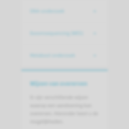
DNA-onderzoek
Exoomsequencing (WES)
Metabool onderzoek
Wijzen van overerven
Er zijn verschillende wijzen
waarop een aandoening kan
overerven. Hieronder leest u de
mogelijkheden.