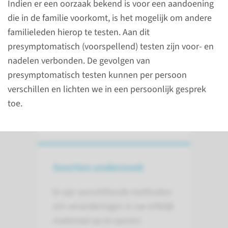
Indien er een oorzaak bekend is voor een aandoening
Uw huisarts of behandelend
die in de familie voorkomt, is het mogelijk om andere
arts verwijst u schriftelijk of
familieleden hierop te testen. Aan dit
digitaal (via zorgdomein) door
presymptomatisch (voorspellend) testen zijn voor- en
naar het klinisch genetisch
nadelen verbonden. De gevolgen van
spreekuur.
presymptomatisch testen kunnen per persoon
verschillen en lichten we in een persoonlijk gesprek
toe.
lees meer
Soorten onderzoek
Er zijn verschillende methoden
om veranderingen in uw erfelijk
materiaal op te sporen.