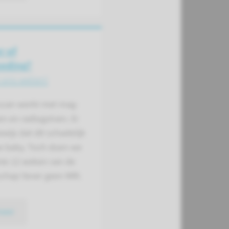
r of
oeding?
 ons weten!
scan werkt met mag­
en en radio­golven. Er
wijs dat dit scha­delijk
uw baby. Toch doen we
ste 12 weken van de
chap liever geen MRI.
meer