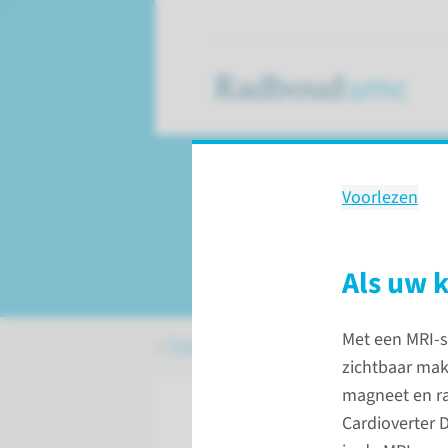
Voorlezen
Onderzoek
MRI-scan bij kinde
Als uw 
Met een MRI-s
Patiëntenzorg
Onderzoeken
MRI-sc
zichtbaar mak
magneet en ra
Cardioverter D