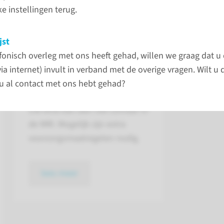
gnetic Resonance Imaging) maakt
e instellingen terug.
et en radiogolven.
lees 
jst
efonisch overleg met ons heeft gehad, willen we graag dat u
(via internet) invult in verband met de overige vragen. Wilt u
Als uw kind een
u al contact met ons hebt gehad?
pacemaker of ICD heeft
Uw kind kan dan niet zomaar in
de MRI. Mogelijk zijn extra
voorzorgsmaatregelen nodig.
lees meer