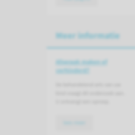
Meer informatie
Afspraak maken of
verhinderd?
De behandelend arts van uw
kind vraagt dit onderzoek aan.
U ontvangt een oproep.
lees meer