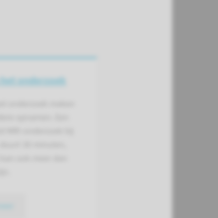
 het onderzoek
het onderzoek maken
ere opnamen. Een
d MRI-onderzoek bij
 duurt 30 minuten,
 kan ook meer dan
jn.
meer