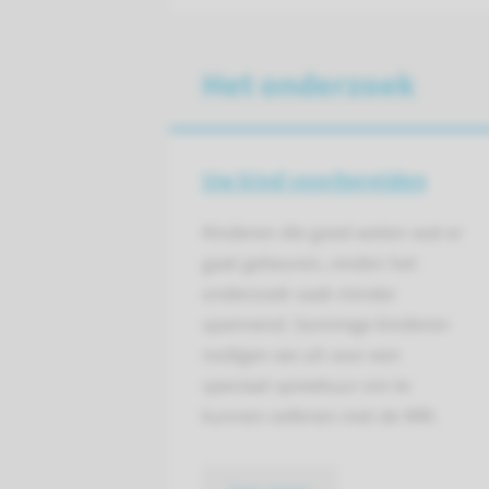
Het onderzoek
Uw kind voorbereiden
Kinderen die goed weten wat er
gaat gebeuren, vinden het
onderzoek vaak minder
spannend. Sommige kinderen
nodigen we uit voor een
speciaal spreekuur om te
kunnen oefenen met de MRI.