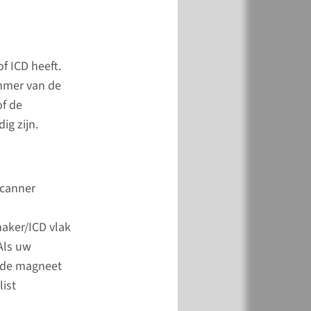
361 45 29
f ICD heeft.
ctformulier
mmer van de
of de
ig zijn.
rolelijst
 vóór uw MRI
scanner
e magneet­veld van
maker/ICD vlak
oestel kan soms,
Als uw
zich metalen voor­
t de magneet
n of op uw lichaam
list
 schadelijk zijn.