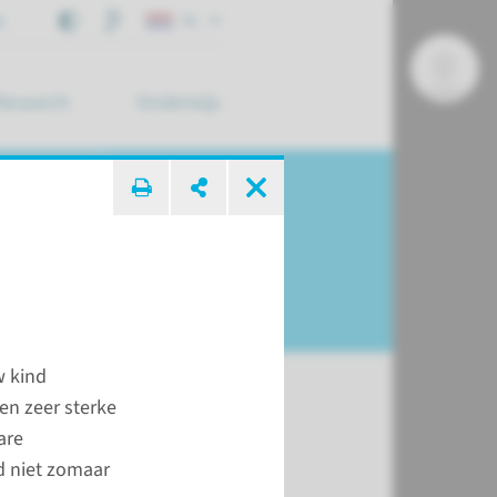
j
NL
Research
Onderwijs
 zoek ...
w kind
en zeer sterke
are
t
nd niet zomaar