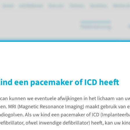
Spoed
mijnRadboud
Over ons
Partners
Verwijzers
Werken bi
Patiëntenzorg
ik
ren
kind een pacemaker of ICD heeft
can kunnen we eventuele afwijkingen in het lichaam van u
an bij kinderen
en. MRI (Magnetic Resonance Imaging) maakt gebruik van e
diogolven. Als uw kind een pacemaker of ICD (Implanteerb
Contac
efibrillator, ofwel inwendige defibrillator) heeft, kan uw ki