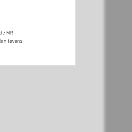
meer
 de MR
 dan tevens