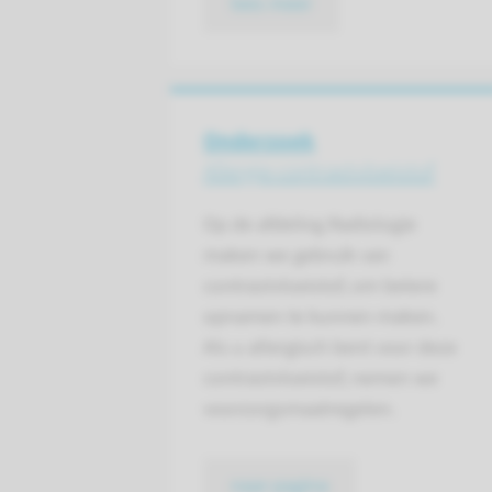
lees meer
Onderzoek
Allergie contrastvloeistof
Op de afdeling Radiologie
maken we gebruik van
contrast­vloeistof, om betere
opnamen te kunnen maken.
Als u aller­gisch bent voor deze
contrast­vloeistof, nemen we
voor­zorgs­maat­regelen.
naar pagina