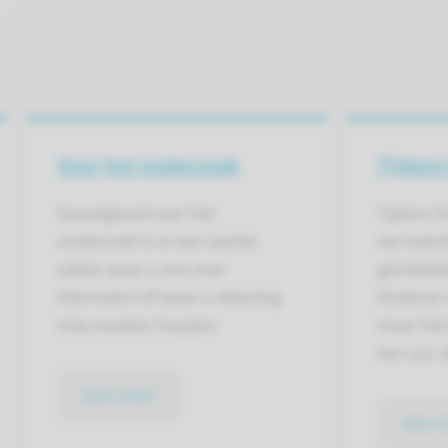
Voor het onderzoek
Tijdens
Voorafgaand aan het
Tijdens 
onderzoek is er een aantal
we meerd
zaken waar u ons over
gemiddel
informeert of waar u rekening
kinderen
mee moeten houden.
maar het
een uur zi
lees meer
lees 