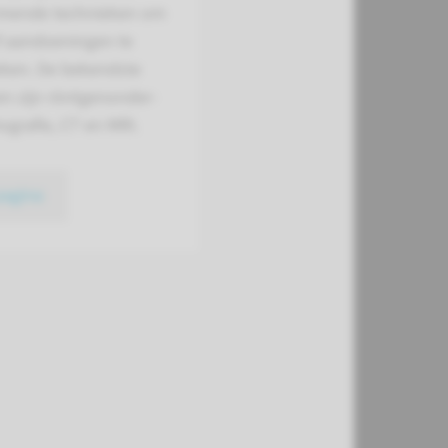
rmende technieken om
f aandoeningen te
ken. De bekendste
n zijn röntgen­onder­
o­grafie, CT en MRI.
pagina