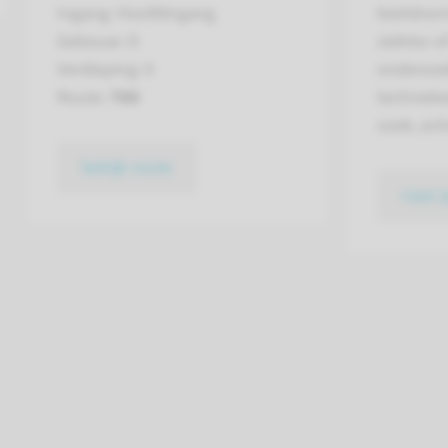
Ingang: Hoofdingang
beeld­vo
Gebouw: D
ziektes o
Verdieping: 0
onderzoe
Route:
780
technieke
zoek, ech
bekijk route
naar 