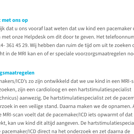
(024) 
 met ons op
ijk dat u ons vooraf laat weten dat uw kind een pacemaker o
conta
 met onze Helpdesk om dit door te geven. Het telefoonnu
4- 361 45 29. Wij hebben dan ruim de tijd om uit te zoeken 
t in de MRI kan en of er speciale voorzorgsmaatregelen nod
MR-cont
3 weken
rgsmaatregelen
invullen
kers/ICD’s zo zijn ontwikkeld dat we uw kind in een MRI-
eken, zijn een cardioloog en een hartstimulatiespecialist
Het sterk
hnicus) aanwezig. De hartstimulatiespecialist zet de pace
het MR-t
rzoek in een veilige stand. Daarna maken we de opnamen. 
wanneer 
de MRI-scan voelt dat de pacemaker/ICD iets opwarmt of da
werpen i
rekt, kan uw kind dit altijd aangeven. De hartstimulatiespecia
nnenkant van het lichaam van uw kind
bevinden,
e pacemaker/ICD direct na het onderzoek en zet daarna de