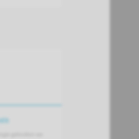
gie
logie gebruiken we