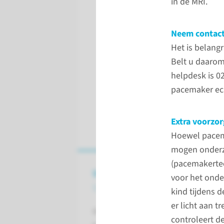
in de MRI.
Neem contact
Het is belangr
Belt u daarom
helpdesk is 02
pacemaker ech
Extra voorzo
Hoewel pacema
mogen onderzo
(pacemakertec
Wat is een MRI-scan
voor het onde
bij kinderen?
kind tijdens 
er licht aan t
Met een MRI-scan kunnen we de bi
controleert d