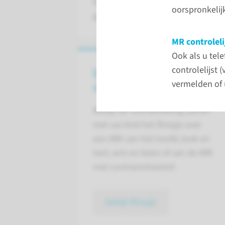
bekijken en onderzoeken. MRI (Ma
oorspronkelijk
gebruik van een zeer sterke magne
MR controleli
Ook als u tel
controlelijst 
Voorbereidingsfilmpjes
vermelden of 
voor kinderen
Bekijk ter voorbereiding samen
met uw kind het filmpje over
een MRI van het hoofd, buik en
hart, arm en been of van de MRI
met contrastvloeistof.
bekijk filmpje