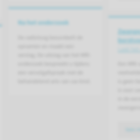
Na het onderzoek
Zwange
De radioloog beoordeelt de
borstv
opnamen en maakt een
Laat het
verslag. De uitslag van het MRI-
onderzoek bespreekt u tijdens
Een MRI-
een vervolgafspraak met de
neet­veld
behandelend arts van uw kind.
is geen be
is voor 
in de eer
zwanger­s
lees 