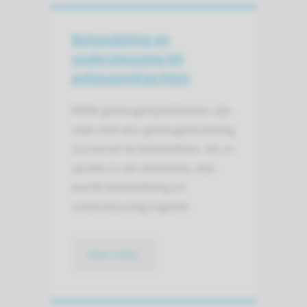
Behandeling en
ondersteuning bij
geheugenklachten
Milde geheugenproblemen zijn
vaak met een geheugentraining
succesvol te behandelen. Als er
sprake is van dementie, dan
wordt behandeling en
ondersteuning ingezet.
lees meer