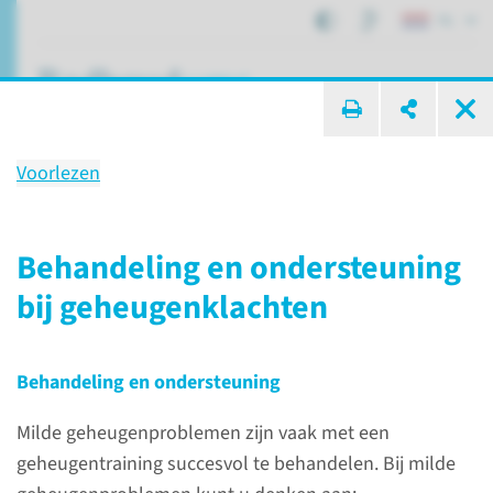
NL
ik zoek ...
Voorlezen
Radboudumc Alzheimer
centrum
Behandeling en ondersteuning
bij geheugenklachten
Afdelingen, specialismen en zorglocaties
Geriatrie
Radboudumc Alzheimer centrum
Behandeling en ondersteuning
Milde geheugenproblemen zijn vaak met een
geheugentraining succesvol te behandelen. Bij milde