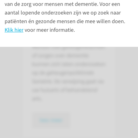
van de zorg voor mensen met dementie. Voor een
aantal lopende onderzoeken zijn we op zoek naar
Heeft u geheugen­
patiënten én gezonde mensen die mee willen doen.
klachten of zorgen over
Klik hier
voor meer informatie.
dementie?
Mensen met geheugenklachten
of zorgen over dementie
kunnen zich laten onderzoeken
op de geheugenpolikliniek
Geriatrie. De verwijzing gaat via
uw huisarts of behandelend
arts.
lees meer