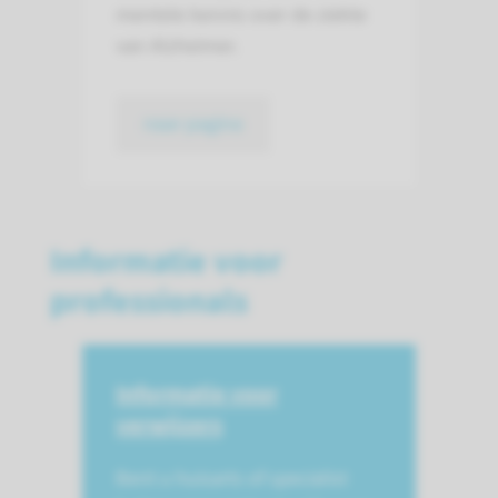
men­tele kennis over de ziekte
van Alzheimer.
naar pagina
Informatie voor
professionals
Informatie voor
verwijzers
Bent u huisarts of specialist