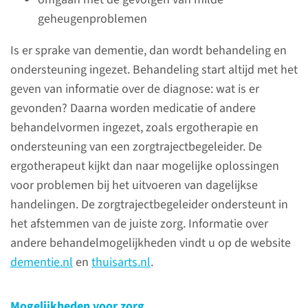
lees meer
geheugenproblemen
Is er sprake van dementie, dan wordt behandeling en
ondersteuning ingezet. Behandeling start altijd met het
geven van informatie over de diagnose: wat is er
Contact
gevonden? Daarna worden medicatie of andere
Secretariaat Radboudumc
behandelvormen ingezet, zoals ergotherapie en
Alzheimer Centrum
ondersteuning van een zorgtrajectbegeleider. De
ergotherapeut kijkt dan naar mogelijke oplossingen
024 361 67 72
voor problemen bij het uitvoeren van dagelijkse
handelingen. De zorgtrajectbegeleider ondersteunt in
het afstemmen van de juiste zorg. Informatie over
contactformulier
andere behandelmogelijkheden vindt u op de website
dementie.nl
en
thuisarts.nl
.
Help mee
Mogelijkheden voor zorg