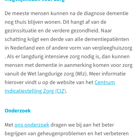
De meeste mensen kunnen na de diagnose dementie
Steun het belangrijke
nog thuis blijven wonen. Dit hangt af van de
onderzoek naar
gezinssituatie en de verdere gezondheid. Naar
geheugenklachten, dementie
schatting krijgt een derde van alle dementiepatiënten
en Alzheimer. Help ons de zorg
in Nederland een of andere vorm van verpleeghuiszorg
nog verder te verbeteren. Elke
. Als er langdurig intensieve zorg nodig is, dan kunnen
gift aan het Radboud Fonds is
mensen met dementie in aanmerking komen voor zorg
welkom.
vanuit de Wet langdurige zorg (Wlz). Meer informatie
hierover vindt u op de website van het
Centrum
steun ons onderzoek
Indicatiestelling Zorg (CIZ)
.
Onderzoek
Onze zorg
Met
ons onderzoek
dragen we bij aan het beter
begrijpen van geheugenproblemen en het verbeteren