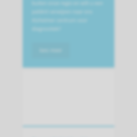
buiten onze regio en wilt u een
patiënt verwijzen naar ons
Alzheimer centrum voor
diagnostiek?
lees meer