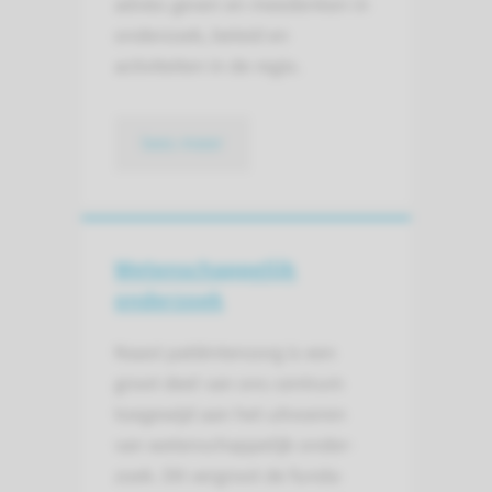
advies geven en meedenken in
onderzoek, beleid en
activiteiten in de regio.
lees meer
Wetenschappelijk
onderzoek
Naast patiëntenzorg is een
groot deel van ons centrum
toegewijd aan het uit­voeren
van weten­schappelijk onder­
zoek. Dit vergroot de funda­