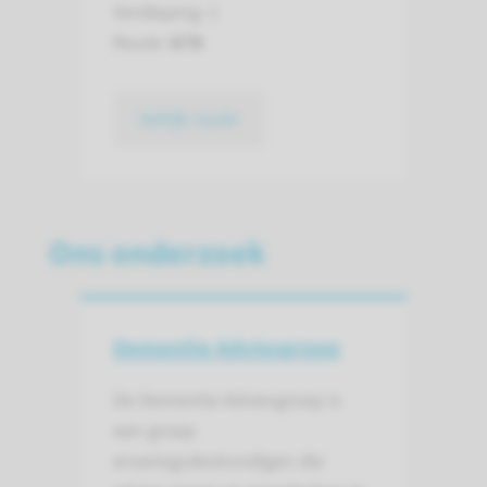
Verdieping: 1
Route:
678
bekijk route
Ons onderzoek
Dementie Adviesgroep
De Dementie Adviesgroep is
een groep
ervaringsdeskundigen die