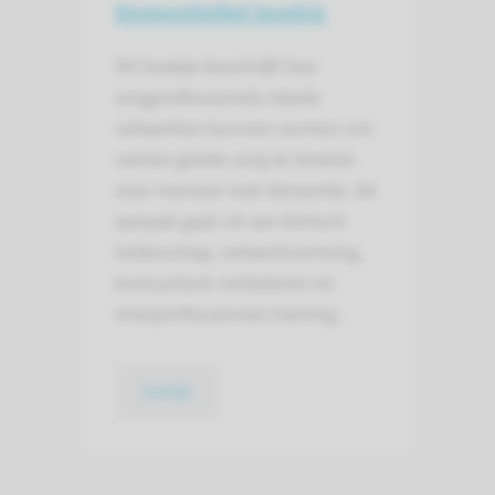
DementieNet boekje
Dit boekje beschrijft hoe
zorgprofessionals lokale
netwerken kunnen vormen om
samen goede zorg te leveren
voor mensen met dementie. De
aanpak gaat uit van klinisch
leiderschap, netwerkvorming,
kortcyclisch verbeteren en
interprofessionele training .
bekijk