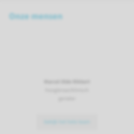
Onze mensen
Marcel Olde Rikkert
hoogleraar/klinisch
geriater
bekijk het hele team