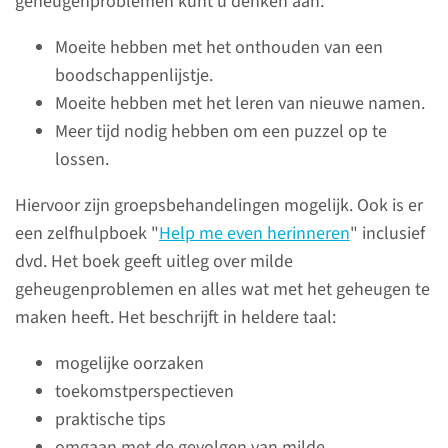
geheugenproblemen kunt u denken aan:
Moeite hebben met het onthouden van een
boodschappenlijstje.
Moeite hebben met het leren van nieuwe namen.
Meer tijd nodig hebben om een puzzel op te
Over onze zorg
lossen.
In het Radboudumc Alzheimer
Hiervoor zijn groepsbehandelingen mogelijk. Ook is er
Centrum houden we ons bezig
een zelfhulpboek "
Help me even herinneren
" inclusief
met de oorzaken en impact van
dvd. Het boek geeft uitleg over milde
alzheimer. We proberen meer
geheugenproblemen en alles wat met het geheugen te
kennis te krijgen over de ziekte
maken heeft. Het beschrijft in heldere taal:
via wetenschappelijk
mogelijke oorzaken
onderzoek. Die nieuwe kennis
toekomstperspectieven
passen we toe in onze zorg.
praktische tips
omgaan met de gevolgen van milde