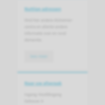
Nuttige adressen
Vind hier andere Alzheimer-
centra en allerlei andere
informatie over en rond
dementie.
lees meer
Naar uw afspraak
Ingang: Hoofdingang
Gebouw: A