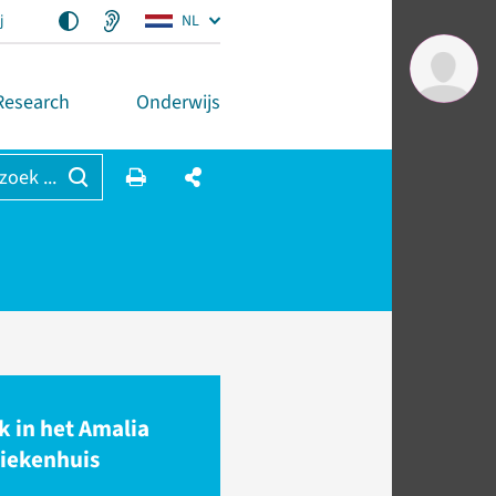
j
NL
Research
Onderwijs
 zoek ...
k in het Amalia
iekenhuis