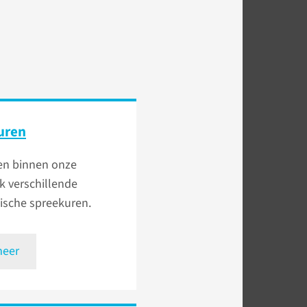
uren
n binnen onze
ek verschillende
tische spreekuren.
meer