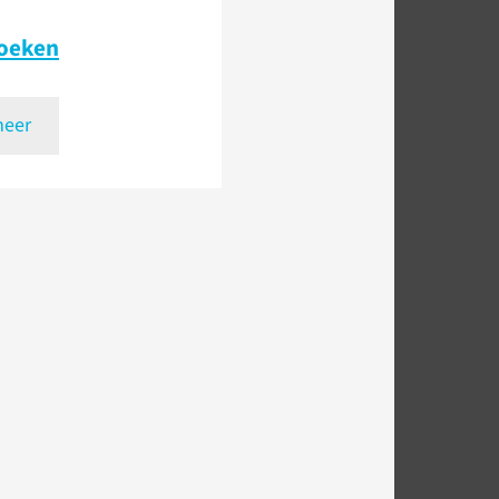
oeken
meer