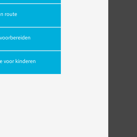
en route
 voorbereiden
e voor kinderen