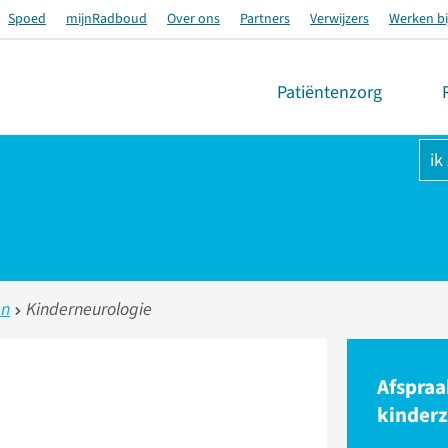
Spoed
mijnRadboud
Over ons
Partners
Verwijzers
Werken bi
Patiëntenzorg
ik
en
Kinderneurologie
Afspraa
kinderz