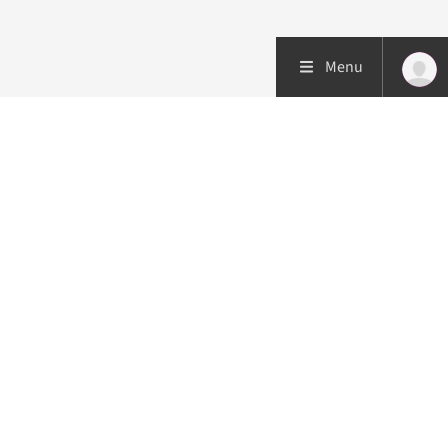
Menu
Patiëntenzorg
Research
Onderwijs