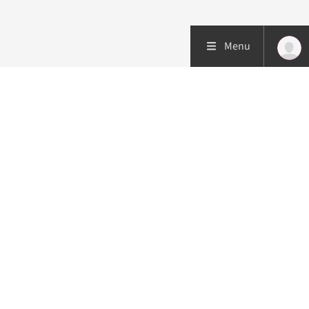
Menu
Patiëntenzorg
Research
Onderwijs