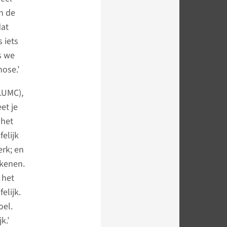
n de
dat
 iets
s we
ose.’
(LUMC),
et je
 het
felijk
erk; en
ekenen.
 het
elijk.
oel.
k.’