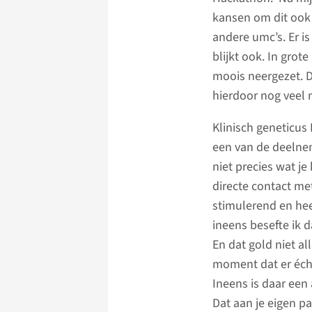
kansen om dit ook
andere umc’s. Er i
blijkt ook. In gro
moois neergezet. Di
hierdoor nog veel 
Klinisch geneticus
een van de deelnem
niet precies wat je
directe contact met
stimulerend en heel
ineens besefte ik 
En dat gold niet a
moment dat er écht
Ineens is daar een 
Dat aan je eigen pa