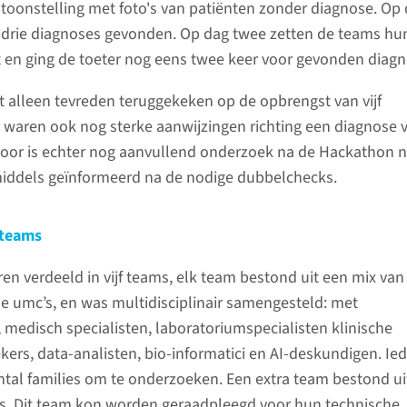
toonstelling met foto's van patiënten zonder diagnose. Op
 drie diagnoses gevonden. Op dag twee zetten de teams hu
 en ging de toeter nog eens twee keer voor gevonden diagn
t alleen tevreden teruggekeken op de opbrengst van vijf
 waren ook nog sterke aanwijzingen richting een diagnose 
rvoor is echter nog aanvullend onderzoek na de Hackathon n
nmiddels geïnformeerd na de nodige dubbelchecks.
 teams
n verdeeld in vijf teams, elk team bestond uit een mix van
 umc’s, en was multidisciplinair samengesteld: met
, medisch specialisten, laboratoriumspecialisten klinische
kers, data-analisten, bio-informatici en AI-deskundigen. Ied
tal families om te onderzoeken. Een extra team bestond ui
ts. Dit team kon worden geraadpleegd voor hun technische