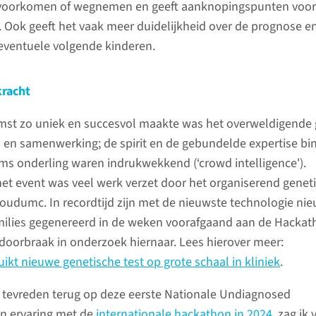
 voorkomen of wegnemen en geeft aanknopingspunten voor
 Ook geeft het vaak meer duidelijkheid over de prognose e
eventuele volgende kinderen.
racht
mst zo uniek en succesvol maakte was het overweldigende 
 en samenwerking; de spirit en de gebundelde expertise bi
ms onderling waren indrukwekkend (‘crowd intelligence').
t event was veel werk verzet door het organiserend genet
udumc. In recordtijd zijn met de nieuwste technologie ni
milies gegenereerd in de weken voorafgaand aan de Hackath
oorbraak in onderzoek hiernaar. Lees hierover meer:
t nieuwe genetische test op grote schaal in kliniek
.
er tevreden terug op deze eerste Nationale Undiagnosed
jn ervaring met de
internationale hackathon in 2024,
zag ik 