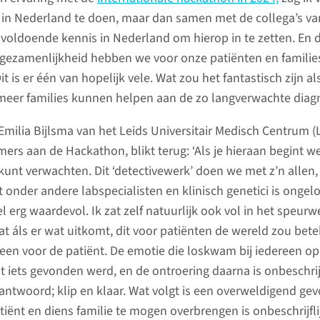
 in Nederland te doen, maar dan samen met de collega’s va
s voldoende kennis in Nederland om hierop in te zetten. En 
te gezamenlijkheid hebben we voor onze patiënten en families
t is er één van hopelijk vele. Wat zou het fantastisch zijn al
meer families kunnen helpen aan de zo langverwachte diagn
 Emilia Bijlsma van het Leids Universitair Medisch Centrum 
ers aan de Hackathon, blikt terug: ‘Als je hieraan begint we
 kunt verwachten. Dit ‘detectivewerk’ doen we met z’n allen,
 onder andere labspecialisten en klinisch genetici is ongelo
 erg waardevol. Ik zat zelf natuurlijk ook vol in het speurw
dat áls er wat uitkomt, dit voor patiënten de wereld zou bet
lleen voor de patiënt. De emotie die loskwam bij iedereen op
 iets gevonden werd, en de ontroering daarna is onbeschrijf
antwoord; klip en klaar. Wat volgt is een overweldigend gev
tiënt en diens familie te mogen overbrengen is onbeschrijflij