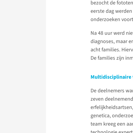
bezocht de fototen
eerste dag werden
onderzoeken voort
Na 48 uur werd nie
diagnoses, maar er
acht families. Hie
De families zijn i
Multidisciplinaire
De deelnemers ware
zeven deelnemende
erfelijkheidsartsen
genetica, onderzoe
team kreeg een aan
technologie exper