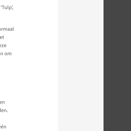
Tulp’,
normaal
et
eze
en om
 en
den.
één