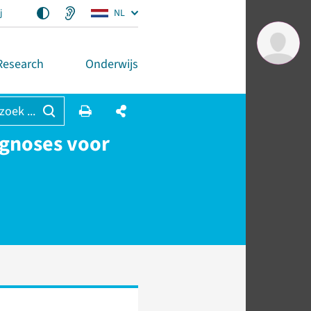
j
NL
Research
Onderwijs
 zoek ...
agnoses voor