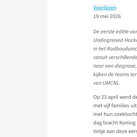
Voorlezen
19 mei 2026
De eerste editie va
Undiagnosed Hacka
in het Radboudumc 
vanuit verschillend
naar een diagnose,
kijken de teams ter
van UMCNL.
Op 23 april werd d
met vijf families 
met hun zoektocht 
dag bracht Koning 
tintje aan deze ee