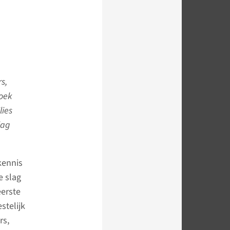
s,
zoek
lies
lag
kennis
e slag
eerste
stelijk
rs,