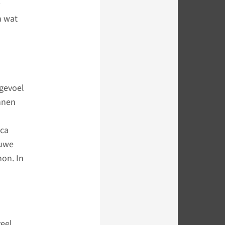
n wat
gevoel
nnen
ica
euwe
on. In
veel