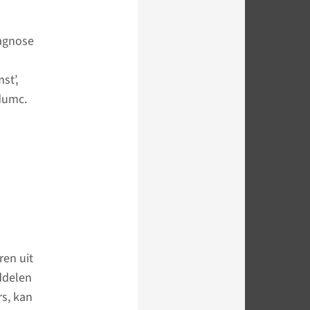
iagnose
st’,
dumc.
ren uit
iddelen
rs, kan