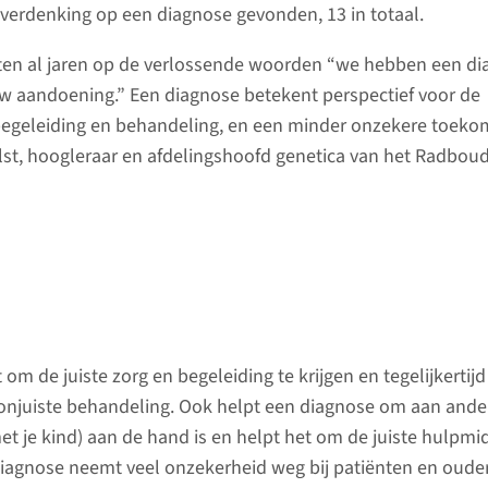
 verdenking op een diagnose gevonden, 13 in totaal.
hten al jaren op de verlossende woorden “we hebben een d
w aandoening.” Een diagnose betekent perspectief voor de
egeleiding en behandeling, en een minder onzekere toekom
lst, hoogleraar en afdelingshoofd genetica van het Radbou
om de juiste zorg en begeleiding te krijgen en tegelijkertijd
onjuiste behandeling. Ook helpt een diagnose om aan ande
met je kind) aan de hand is en helpt het om de juiste hulpm
 diagnose neemt veel onzekerheid weg bij patiënten en oude