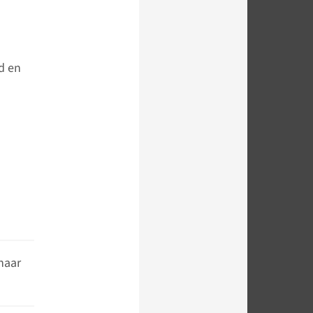
d en
naar