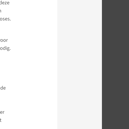
 deze
n
oses.
voor
odig.
 de
er
t