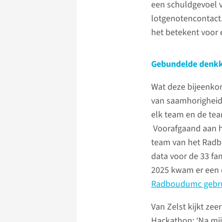
een schuldgevoel
lotgenotencontact.
het betekent voor 
Gebundelde denkk
Wat deze bijeenko
van saamhorigheid
elk team en de tea
Voorafgaand aan he
team van het Radbo
data voor de 33 fa
2025 kwam er een d
Radboudumc gebruik
Van Zelst kijkt ze
Hackathon: ‘Na mi