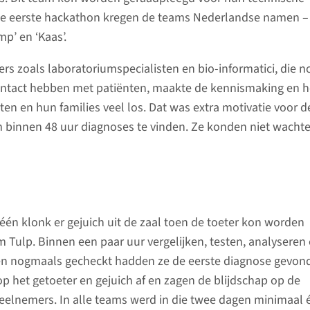
ze eerste hackathon kregen de teams Nederlandse namen – ‘
omp’ en ‘Kaas’.
rs zoals laboratoriumspecialisten en bio-informatici, die 
ntact hebben met patiënten, maakte de kennismaking en h
ten en hun families veel los. Dat was extra motivatie voor d
 binnen 48 uur diagnoses te vinden. Ze konden niet wacht
één klonk er gejuich uit de zaal toen de toeter kon worden
 Tulp. Binnen een paar uur vergelijken, testen, analyseren
 en nogmaals gecheckt hadden ze de eerste diagnose gevon
het getoeter en gejuich af en zagen de blijdschap op de
eelnemers. In alle teams werd in die twee dagen minimaal 