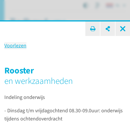
NL
ik zoek ...
Voorlezen
Coschap Interne
Geneeskunde
Rooster
bij Viecuri
en werk­zaamheden
Indeling onderwijs
Onderwijs
Coschap bij VieCuri
Coschap Interne Geneeskunde
- Dinsdag t/m vrijdagochtend 08.30-09.0uur: onderwijs
tijdens ochtendoverdracht