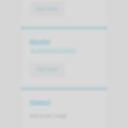
lees meer
Rooster
en werk­zaamheden
lees meer
Vragen?
Heb je een vraag?