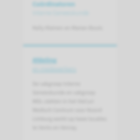
Coördinatoren
Interne Geneeskunde
Kelly Kleinen en Marian Bouts
Afdeling
en medewerkers
De vakgroep Interne
Geneeskunde en vakgroep
MDL-ziekten in het VieCuri
Medisch Centrum voor Noord
Limburg werkt op twee locaties
te Venlo en Venray.