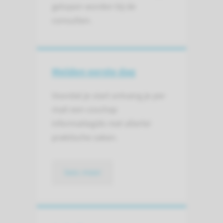
gelopen worden bij de
consulten.
Melden eerste dag
Voordat je start ontvang je per
mail een coschap
informatiegids met allerlei
praktische zaken.
lees meer