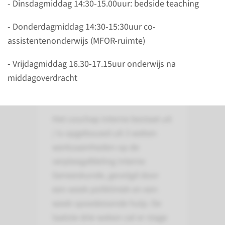
- Dinsdagmiddag 14:30-15.00uur: bedside teaching
- Donderdagmiddag 14:30-15:30uur co-
assistentenonderwijs (MFOR-ruimte)
- Vrijdagmiddag 16.30-17.15uur onderwijs na
middagoverdracht
Over je Coschap
Het coschap Interne bestaat uit
/ is opgebouwd uit 3 weken
werkzaamheden op de
verpleegafdeling Interne
Geneeskunde, gevolgd door
een week polikliniek en een
week spoedeisende hulp. De
laatste drie weken zal er stage