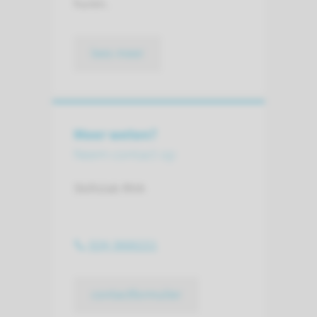
huren.
lees meer
Meer weten?
Neem contact op
Skillslab RHA
024-3666221
contactformulier