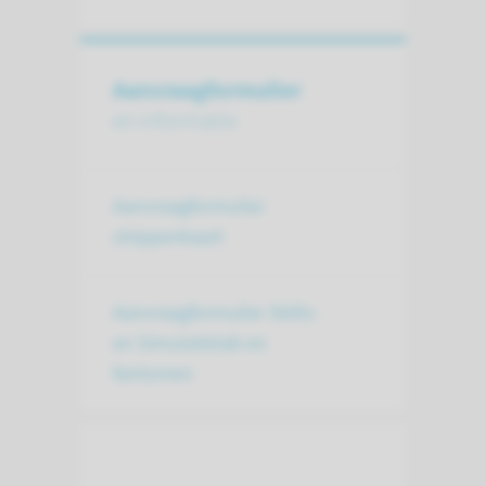
Aanvraag­formulier
en informatie
Aanvraagformulier
strippenkaart
Aanvraagformulier Skills-
en Simulatielab en
fantomen