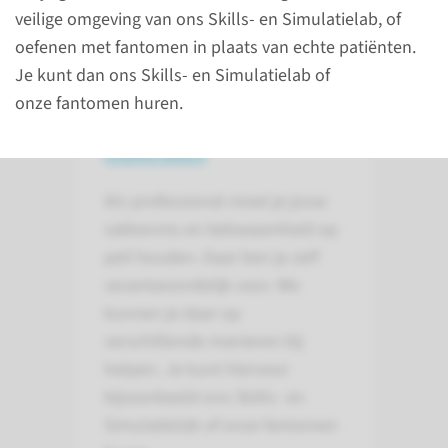
veilige omgeving van ons Skills- en Simulatielab, of
oefenen met fantomen in plaats van echte patiënten.
Je kunt dan ons Skills- en Simulatielab of
onze fantomen huren.
Over het huren van
materialen
Als professional moet je jouw
vakkennis en bekwaamheid op
peil houden. Daar ben je zelf
verantwoordelijk voor. We
kunnen je daar op
verschillende manieren bij
helpen. Je kunt hiervoor
bijvoorbeeld ons Skills- en
Simulatielab of onze fantomen