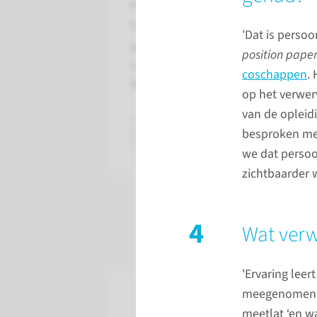
Patiëntenadviesraad. Hoe
hebben zij in 2020 impact
'Dat is perso
gehad op de kwaliteit van onze
position pape
zorg, onderwijs en onderzoek?
coschappen
.
Rianne vertelt erover.
op het verwer
van de opleid
besproken met
lees meer
we dat persoo
zichtbaarder 
4
Wat verw
'Ervaring leer
meegenomen bi
meetlat ‘en w