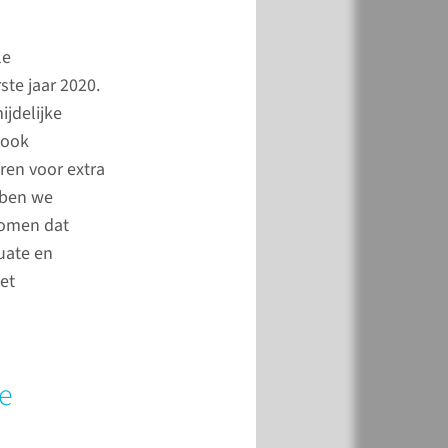
webpagina's leest u
pact het Radboudumc
le
eeft gehad.
te jaar 2020.
ijdelijke
 ook
ren voor extra
bben we
komen dat
uate en
et
 COVID-19
e
oudumc opende in
Corona Nazorgpoli,