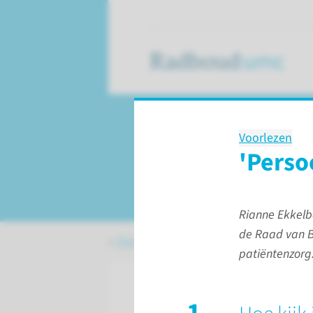
Voorlezen
Onze impact voor
'Perso
in 2020
Rianne Ekkelb
de Raad van B
Over het Radboudumc
Onze impact 
patiëntenzorg.