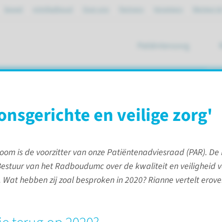
Spoed
mijnRadboud
Over ons
Partners
Verwijzers
Werken bi
Patiëntenzorg
ik
 patiënten
onsge­richte en veilige zorg'
oom is de voorzitter van onze Patiëntenadviesraad (PAR). De
estuur van het Radboudumc over de kwaliteit en veiligheid 
in 2020
Onze impact voor patiënten
 Wat hebben zij zoal besproken in 2020? Rianne vertelt erove
Impact