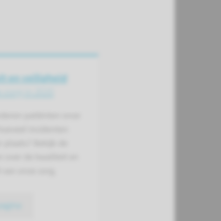
it en veiligheid
 zorg in 2020
deren patiënten onze
hoeveel incidenten
 plaats? Bekijk de
n over de kwaliteit en
d van onze zorg.
pagina