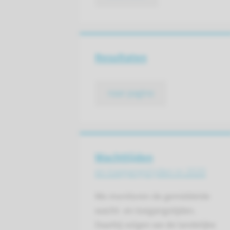
Resultaten
naar pagina
Wachttijden
en toegangstijden in 2020
We monitoren de gemiddelde
wacht- en toegangstijden.
Daarbij volgen we de landelijke