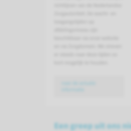
richtlijnen van de Nederlandse
Zorgautoriteit. De wacht- en
toegangstijden op
afdelingsniveau zijn
beschikbaar via onze website
en via Zorgdomein. We streven
er steeds naar deze tijden zo
kort mogelijk te houden.
naar de actuele
informatie
Een greep uit ons n