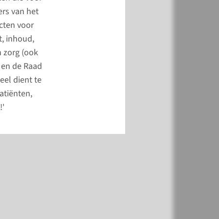
ers van het
cten voor
meer
t, inhoud,
n zorg (ook
 en de Raad
eel dient te
patiënten,
!'