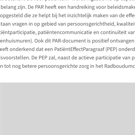
donateurs was er begin 2021
 belang zijn. De PAR heeft een handreiking voor beleidsmak
meer dan 10.000 euro
gesteld die ze helpt bij het inzichtelijk maken van de effe
opgehaald om nog meer
lees 
staan vragen in op gebied van persoonsgerichtheid, kwalitei
stoma-poppen te maken.
tiëntparticipatie, patiëntencommunicatie en continuïteit va
kenhuismuren). Ook dit PAR-document is positief ontvangen
bekijk de post
eeft onderkend dat een PatiëntEffectParagraaf (PEP) onderd
dsvoorstellen. De PEP zal, naast de actieve participatie van 
en tot nog betere persoonsgerichte zorg in het Radboudumc