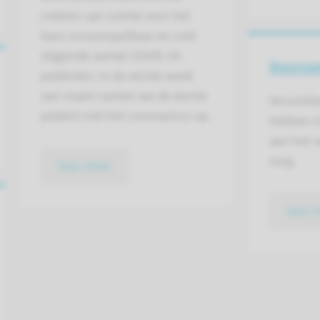
creëren van ruimte voor het
toen onvoorspelbaar en snel
stijgende aantal COVID-19-
Duurza
patiënten. In de eerste week
van maart namen we de eerste
Verschill
patiënt met het coronavirus op.
hebben i
aan het 
zorg.
lees meer
lees 