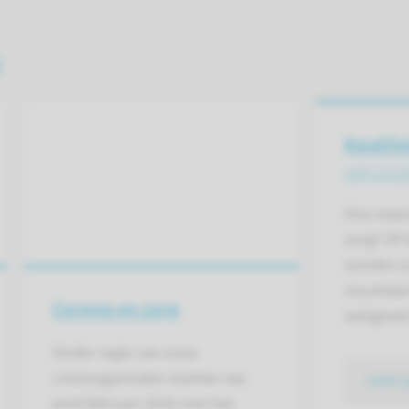
n
Kwalite
van onze
Hoe waar
zorg? Of 
vonden er
resultate
Corona en zorg
veilighei
Onder regie van onze
crisisorganisatie startten we
naar 
eind februari 2020 met het