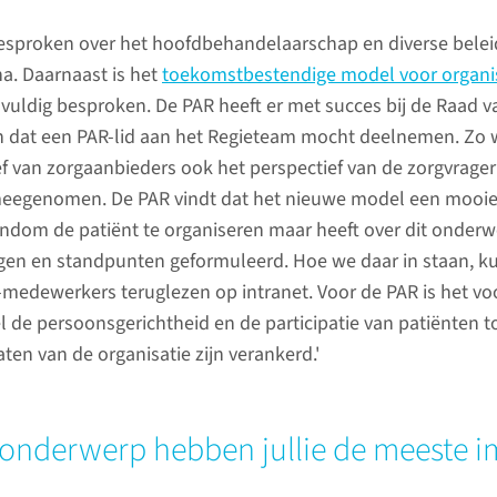
, kan voor deze groep lastig zijn.
voor pati
e in Nederland over een
esproken over het hoofdbehandelaarschap en diverse bele
klachten
ten ontwennen van de beademing.
. Daarnaast is het
toekomstbestendige model voor organis
COVID-19
n daarvoor in 2020 naar het
vuldig besproken. De PAR heeft er met succes bij de Raad 
der Bors
n augustus 2020 een item over Theo
 dat een PAR-lid aan het Regieteam mocht deelnemen. Zo 
het herst
ef van zorgaanbieders ook het perspectief van de zorgvrage
meegenomen. De PAR vindt dat het nieuwe model een mooie
lees 
ndom de patiënt te organiseren maar heeft over dit onder
gen en standpunten geformuleerd. Hoe we daar in staan, k
dewerkers teruglezen op intranet. Voor de PAR is het vo
 de persoonsgerichtheid en de participatie van patiënten to
ten van de organisatie zijn verankerd.'
onderwerp hebben jullie de meeste i