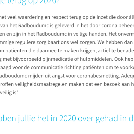
je terug op 2020?
Op deze 
welke im
met veel waardering en respect terug op de inzet die door ál
in 2020 h
an het Radboudumc is geleverd in het door corona beheers
en en zijn in het Radboudumc in veilige handen. Het onverm
ommige reguliere zorg baart ons wel zorgen. We hebben dan
m patiënten die daarmee te maken krijgen, actief te benade
 met bijvoorbeeld pijnmedicatie of hulpmiddelen. Ook he
aagd voor de communicatie richting patiënten om te voor
adboudumc mijden uit angst voor coronabesmetting. Adeq
troffen veiligheidsmaatregelen maken dat een bezoek aan h
ilig is.'
Zorg na
ben jullie het in 2020 over gehad in d
Het Radb
p de Intensive Care wordt kunstmatig
2020 de 