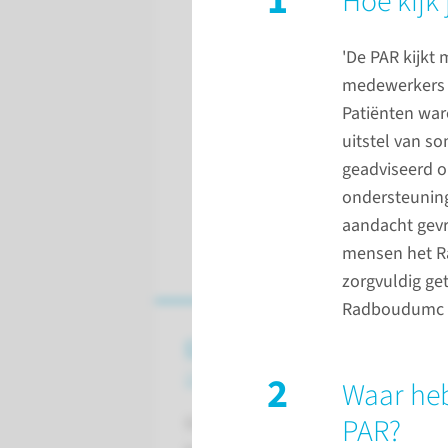
1
Hoe kijk 
'De PAR kijkt 
medewerkers v
Patiënten war
uitstel van s
geadviseerd o
ondersteuning
aandacht gevr
mensen het R
zorgvuldig ge
Radboudumc ve
Coronapatiënten
ontwennen van de beademing
2
Waar heb
PAR?
Een deel van de coronapatiënten o