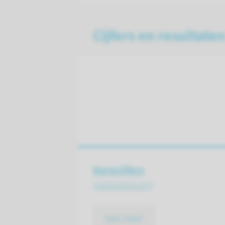
Cijfers en resultate
Kerncijfers
patiëntenzorg
lees meer