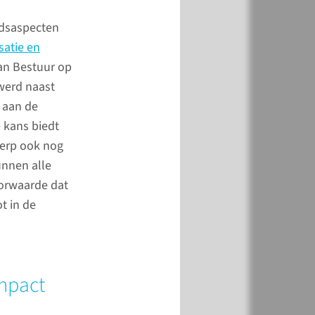
ënten die langdurige
idsaspecten
 overhouden aan
atie en
. Longarts Bram van
van Bestuur op
t deed onderzoek naar
werd naast
el van de longen.
r aan de
 kans biedt
meer
werp ook nog
unnen alle
orwaarde dat
t in de
mpact