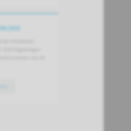
me zorg
ende initiatieven
n 2020 bijgedragen
verduurzamen van de
meer