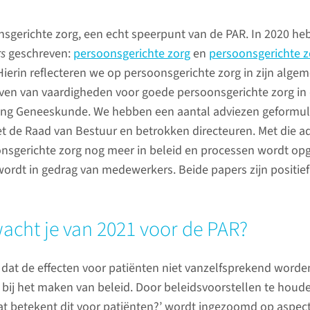
onsgerichte zorg, een echt speerpunt van de PAR. In 2020 h
‘Deze 
Stoma-poppen
rs
geschreven:
persoonsgerichte zorg
en
persoonsgerichte z
behande
Dit is onze kinderchirurg
 Hierin reflecteren we op persoonsgerichte zorg in zijn alge
een cad
Sanne
ven van vaardigheden voor goede persoonsgerichte zorg in
ing Geneeskunde. We hebben een aantal adviezen geformul
Jelte Hoe
Ze wilde graag poppen met een
 de Raad van Bestuur en betrokken directeuren. Met die a
diffuus g
stoma voor onze patiënten die
nsgerichte zorg nog meer in beleid en processen wordt o
cellymfo
een stoma krijgen. Helaas
wordt in gedrag van medewerkers. Beide papers zijn positief
vorm van 
bleek dat erg kostbaar. Maar
eerdere 
eind 2020 ging de moeder van
de tumore
Sanne aan de slag. Nu hebben
acht je van 2021 voor de PAR?
terugkom
we een hele lading
kreeg hij
handgemaakte Amalia
t dat de effecten voor patiënten niet vanzelfsprekend worde
de innova
kinderziekenhuis stoma-
j het maken van beleid. Door beleidsvoorstellen te houde
celtherap
poppen. Door meer dan 450
at betekent dit voor patiënten?’ wordt ingezoomd op aspec
behandeli