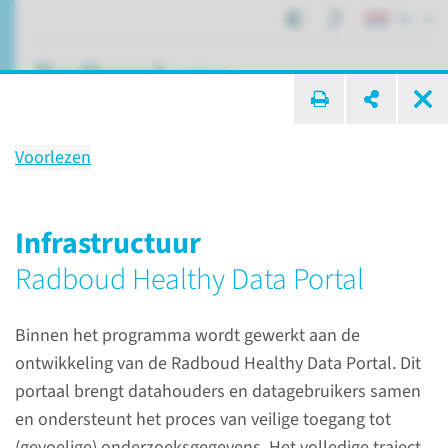
NL
ik zoek ...
Voorlezen
Radboud Healthy Data
geïntegreerde data en AI-
Infrastructuur
infrastructuur voor
Radboud Healthy Data Portal
(her)gebruik van
onderzoekdata en AI-
Binnen het programma wordt gewerkt aan de
onderzoek
ontwikkeling van de Radboud Healthy Data Portal. Dit
portaal brengt datahouders en datagebruikers samen
en ondersteunt het proces van veilige toegang tot
(gevoelige) onderzoeksgegevens. Het volledige traject