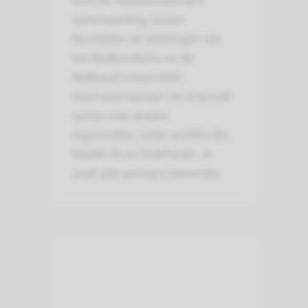
door de multidisciplinaire
samenwerking tussen
faculteiten en afdelingen van
het Radboudumc en de
Radboud Universiteit.
Daarnaast werken we intensief
samen met andere
organisaties, zoals anDREa BV,
Health-RI en OnePlanet. Je
vindt alle partners hieronder.