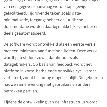
Over het Radboudumc
van een gegevensaanvraag wordt stapsgewijs
Kunstmatige intelligentie (AI) in de zorg
gefaciliteerd. Tijdrovende taken zoals data-
Radboud Healthy Data
minimalisatie, toegangsbeheer en juridische
documentatie worden daarbij makkelijker, sneller en
deels geautomatiseerd.
De software wordt ontwikkeld als een eerste versie
met een minimum aan functionaliteiten. Deze versie
wordt getest door zowel datahouders als
datagebruikers. Op basis van feedback wordt het
platform in korte, herhalende ontwikkelcycli verder
Over het programma
verbeterd, zodat bijsturing mogelijk blijft. Dit gebeurt in
nauwe samenwerking met gebruikers en andere
Radboud Healthy Data is een
betrokken partijen.
gezamenlijk initiatief van het
Tijdens de ontwikkeling van de infrastructuur wordt
Radboudumc en de Radboud