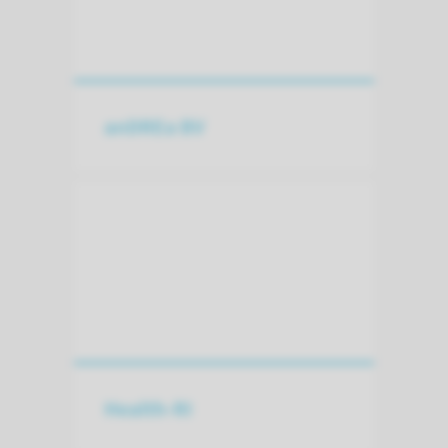
anDREa BV
Health-RI