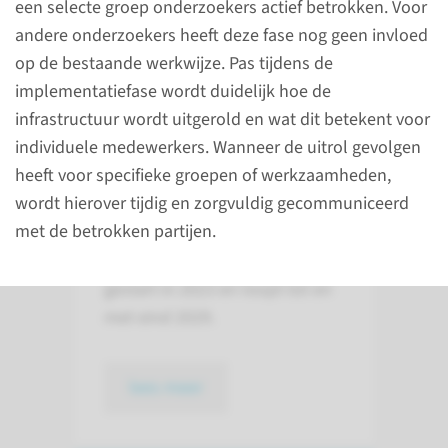
een selecte groep onderzoekers actief betrokken. Voor
Universiteit. Het programma is
andere onderzoekers heeft deze fase nog geen invloed
opgezet om de uitdagingen
op de bestaande werkwijze. Pas tijdens de
rond het (her)gebruik van data
implementatiefase wordt duidelijk hoe de
en AI aan te pakken. Het doel is
infrastructuur wordt uitgerold en wat dit betekent voor
om een geïntegreerde data en
individuele medewerkers. Wanneer de uitrol gevolgen
AI-infrastructuur te creëren,
heeft voor specifieke groepen of werkzaamheden,
waarmee (her)gebruik van
wordt hierover tijdig en zorgvuldig gecommuniceerd
onderzoekdata en AI-
met de betrokken partijen.
onderzoek beter ondersteund
wordt. Het programma is
gestart in 2023 en loopt tot en
met eind 2029.
lees meer