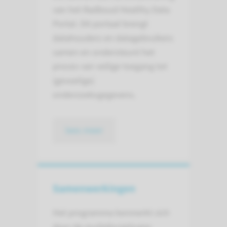
van het Radboud Healthy Data
Portal. Dit portaal brengt
datahouders en datagebruikers
samen en ondersteunt het
proces van veilige toegang tot
(gevoelige)
onderzoeksgegevens.
lees meer
Samenwerkingen
Het programma kenmerkt zich