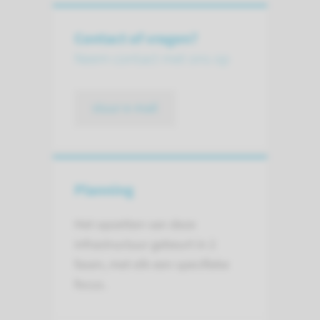
Contact of vragen?
Neem contact met ons op
stuur e-mail
Planning
Het opzetten van deze
infrastructuur gebeurt in 2
fasen, met elk een specifieke
focus.