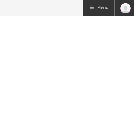
Menu
Patiëntenzorg
Research
Onderwijs
Volg ons op:
Spoed