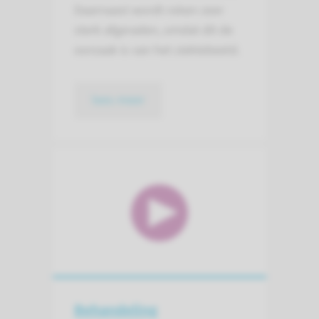
Daarnaast wordt roken zeer
sterk afgeraden, omdat dit de
oorzaak is van het ziektebeeld.
lees meer
Behandeling