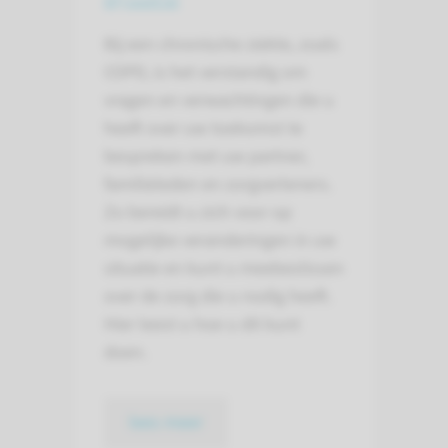
Bij een chronische ziekte, zoals
COPD, is het verstandig om
vragen en verwachtingen die u
heeft over uw toekomst te
bespreken met uw partner,
familieleden en zorgverleners.
Zo bereidt u zich voor op
mogelijke veranderingen in uw
situatie en kunt u meebeslissen
over de zorg die u nodig heeft.
Hier leest u hoe u dit kunt
doen.
lees meer