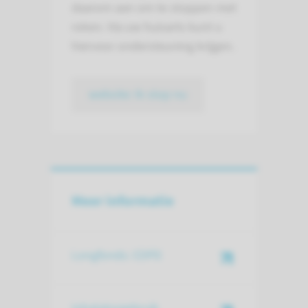
daarom aan om te stoppen met
roken. Via uw huisarts kunt u
hiervoor ondersteuning krijgen.
website: Ik stop nu
Meer informatie
Longfonds: COPD