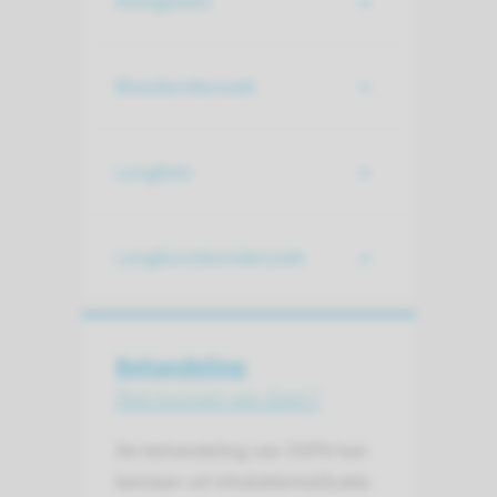
Allergietest
Bloedonderzoek
Longfoto
Longfunctieonderzoek
Behandeling
Wat kunnen we doen?
De behandeling van COPD kan
bestaan uit inhalatiemedicatie.