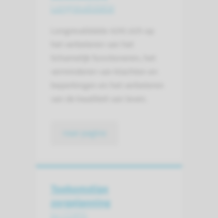
Longrevalidatie
Longrevalidatie richt zich op
het verbeteren van het
lichamelijk functioneren, het
verminderen van klachten en
beperkingen en het verbeteren
van de kwaliteit van leven.
naar pagina
Toekomstige
zorgplanning
bij COPD