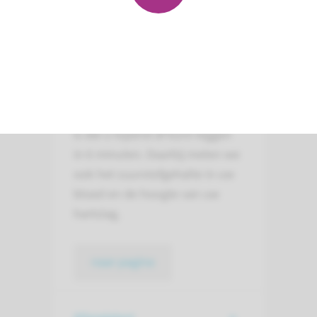
6 minuten looptest
Met een 6 minuten looptest
meten we hoe groot de afstand
is die u lopend af kunt leggen
in 6 minuten. Daarbij meten we
ook het zuurstofgehalte in uw
bloed en de hoogte van uw
hartslag.
naar pagina