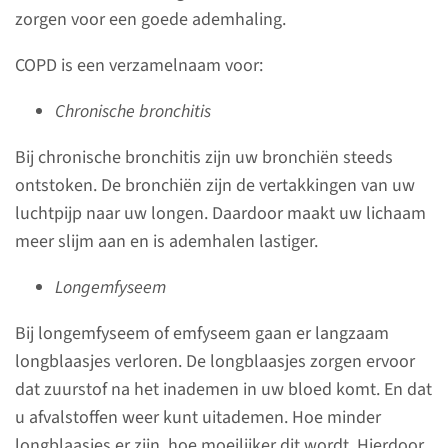
longziekten is COPD (Chronic
zorgen voor een goede ademhaling.
Obstructive Pulmonary
COPD is een verzamelnaam voor:
Disease). Het is een
longziekte waarbij de
Chronische bronchitis
uitademing verstoord raakt
door vernauwing van de
Bij chronische bronchitis zijn uw bronchiën steeds
luchtwegen.
ontstoken. De bronchiën zijn de vertakkingen van uw
luchtpijp naar uw longen. Daardoor maakt uw lichaam
meer slijm aan en is ademhalen lastiger.
lees meer
Longemfyseem
Bij longemfyseem of emfyseem gaan er langzaam
longblaasjes verloren. De longblaasjes zorgen ervoor
dat zuurstof na het inademen in uw bloed komt. En dat
Onderzoek
u afvalstoffen weer kunt uitademen. Hoe minder
Integrale analyse bij
longblaasjes er zijn, hoe moeilijker dit wordt. Hierdoor