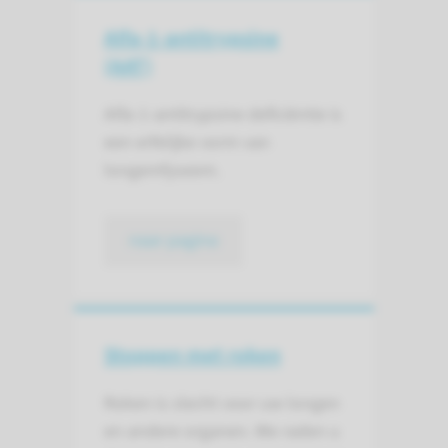
Alfa-1-antitrypsine
(AAT)
Alfa-1-antitrypsine deficiëntie is
een erfelijke vorm van
longemfyseem.
naar pagina
Stoppen met roken
Roken is slecht voor uw longen
en andere organen. We raden u