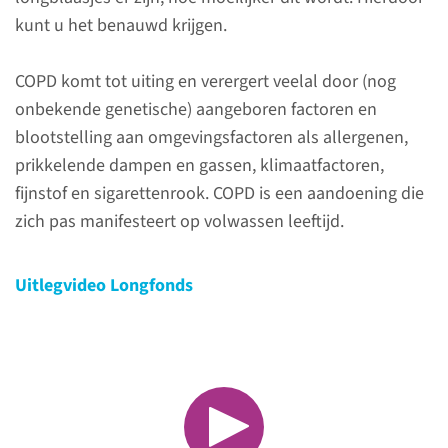
astma en COPD
kunt u het benauwd krijgen.
Onze integrale analyse geeft u
COPD komt tot uiting en verergert veelal door (nog
snel duidelijkheid over uw
onbekende genetische) aangeboren factoren en
klachten en de
blootstelling aan omgevingsfactoren als allergenen,
behandelmogelijkheden. U
prikkelende dampen en gassen, klimaatfactoren,
krijgt verschillende
fijnstof en sigarettenrook. COPD is een aandoening die
onderzoeken en voert
zich pas manifesteert op volwassen leeftijd.
gesprekken met zorgverleners.
Uitlegvideo Longfonds
naar pagina
Onderzoeken
Wat kunt u verwachten?