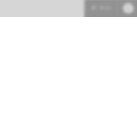
Menu
Patiëntenzorg
Research
Onderwijs
Volg ons op:
Spoed