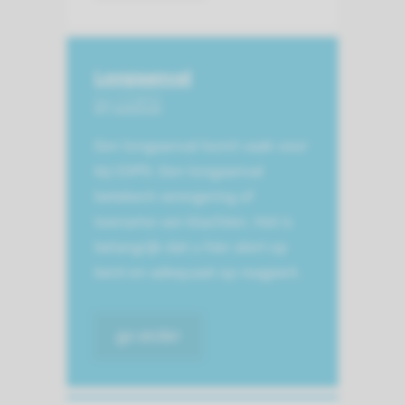
Longaanval
bij COPD
Een longaanval komt vaak voor
bij COPD. Een longaanval
betekent verergering of
toename van klachten. Het is
belangrijk dat u hier alert op
bent en adequaat op reageert.
ga verder