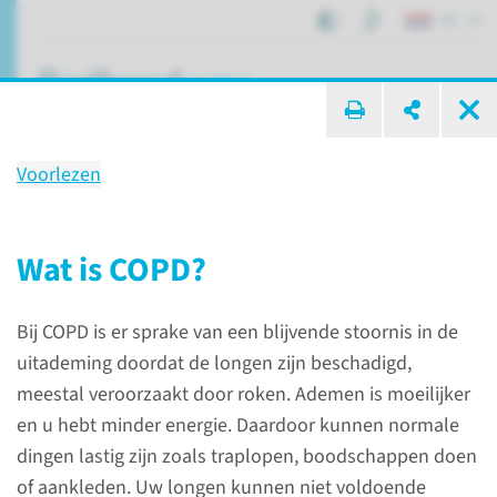
NL
ik zoek ...
Voorlezen
COPD
Wat is COPD?
Patiëntenzorg
Aandoeningen
COPD
Bij COPD is er sprake van een blijvende stoornis in de
uitademing doordat de longen zijn beschadigd,
Wat is COPD?
meestal veroorzaakt door roken. Ademen is moeilijker
en u hebt minder energie. Daardoor kunnen normale
Een van de meest
dingen lastig zijn zoals traplopen, boodschappen doen
voorkomende
of aankleden. Uw longen kunnen niet voldoende