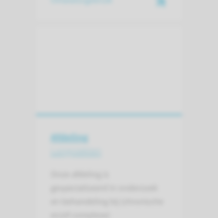
Inhalatorgebruik
Afdeling
Longziekten
Onze afdeling is
gespecialiseerd in onderzoek
en behandeling bij (chronische
en/of complexe)