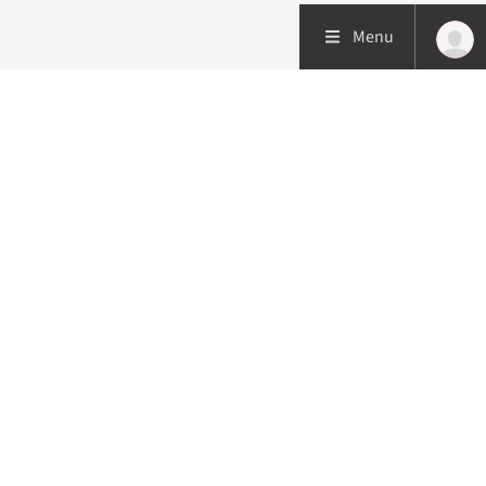
Menu
Patiëntenzorg
Research
Onderwijs
Volg ons op: