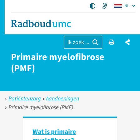
NL
ik zoek ...
Primaire myelofibrose
(PMF)
Patiëntenzorg
Aandoeningen
Primaire myelofibrose (PMF)
Wat is primaire