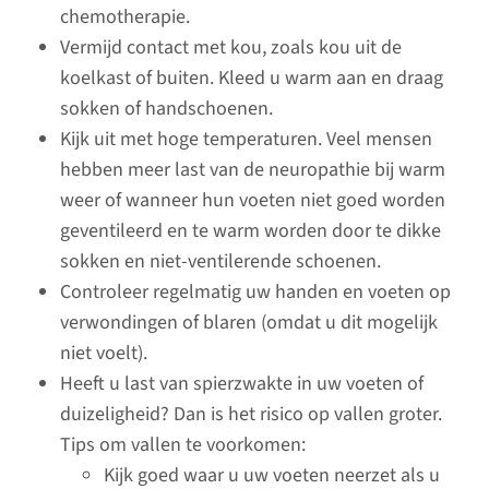
chemotherapie.
(trombocyten) in het bloed
Vermijd contact met kou, zoals kou uit de
ontstaan (trombocytopenie).
koelkast of buiten. Kleed u warm aan en draag
Bloedplaatjes spelen een
sokken of handschoenen.
belangrijke rol bij de
Kijk uit met hoge temperaturen. Veel mensen
bloedstolling. Door de daling
hebben meer last van de neuropathie bij warm
van het aantal bloedplaatjes is
weer of wanneer hun voeten niet goed worden
het bloed dunner en stolt het
geventileerd en te warm worden door te dikke
dus minder snel.
sokken en niet-ventilerende schoenen.
Controleer regelmatig uw handen en voeten op
lees meer
verwondingen of blaren (omdat u dit mogelijk
niet voelt).
Heeft u last van spierzwakte in uw voeten of
duizeligheid? Dan is het risico op vallen groter.
Cognitieve problemen
Tips om vallen te voorkomen:
Kijk goed waar u uw voeten neerzet als u
Chemotherapie kan problemen