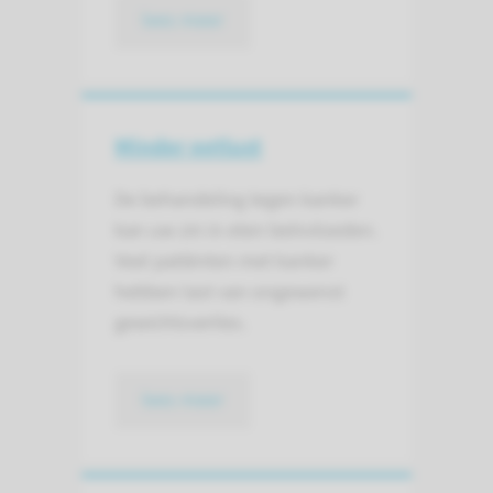
lees meer
Minder eetlust
De behandeling tegen kanker
kan uw zin in eten beïnvloeden.
Veel patiënten met kanker
hebben last van ongewenst
gewichtsverlies.
lees meer