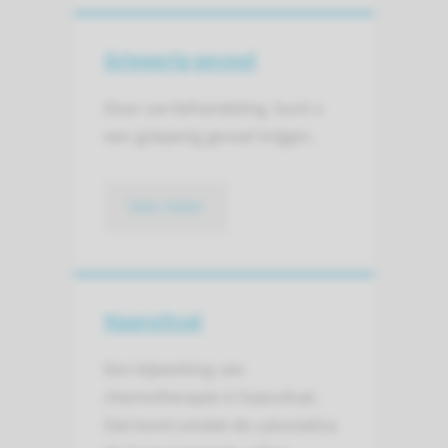
Grieperig gevoel
Door uw behandeling kunt u
een grieperig gevoel krijgen.
lees meer
Haaruitval
Een bijwerking van
chemotherapie is haaruitval.
Dat komt omdat de cytostatica