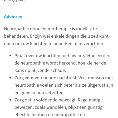
Adviezen
Bloedarmoede
Neuropathie door chemotherapie is moeilijk te
behandelen. Er zijn wel enkele dingen die u zelf kunt
Bloedarmoede (anemie) is een
doen om uw klachten te beperken of te verlichten.
tekort aan rode bloedcellen.
Praat over uw klachten met uw arts. Hoe eerder
de neuropathie wordt herkend, hoe kleiner de
lees meer
kans op blijvende schade.
Zorg voor voldoende nachtrust. Veel mensen met
neuropathie voelen zich beter als ze uitgerust zijn
en goed in hun vel zitten.
Bloedingen
Zorg dat u voldoende beweegt. Regelmatig
bewegen, zoals wandelen, blijkt een gunstig
Door de behandeling kan er
effect te hebben op neuropathie na
een tekort aan bloedplaatjes