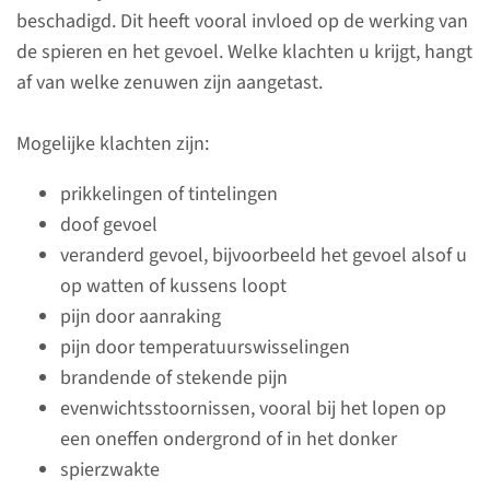
beschadigd. Dit heeft vooral invloed op de werking van
de spieren en het gevoel. Welke klachten u krijgt, hangt
af van welke zenuwen zijn aangetast.
Bijwerkingen en
Mogelijke klachten zijn:
adviezen
prikkelingen of tintelingen
De behandeling die u krijgt
doof gevoel
heeft niet alleen invloed op de
veranderd gevoel, bijvoorbeeld het gevoel alsof u
kankercellen, maar ook op uw
op watten of kussens loopt
gezonde cellen. Hierdoor kunt
pijn door aanraking
u last krijgen van bijwerkingen.
pijn door temperatuurswisselingen
brandende of stekende pijn
evenwichtsstoornissen, vooral bij het lopen op
lees meer
een oneffen ondergrond of in het donker
spierzwakte