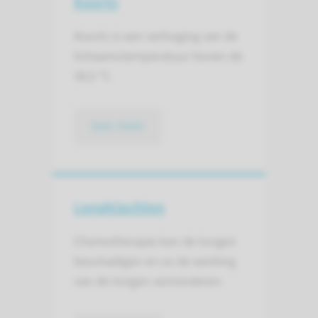
Koorts
Koorts is een verhoging van de
lichaamstemperatuur boven de
38,5 °C.
lees meer
Longklachten
Chemotherapie kan de longen
beschadigen en zo de werking
van de longen verminderen.