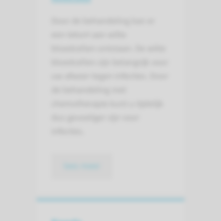
Door de behandeling kan er
een tekort aan witte
bloedcellen ontstaan. De witte
bloedcellen zijn belangrijk voor
uw afweer tegen infecties. Door
de behandeling met
chemotherapie kunt u tijdelijk
dus gevoeliger zijn voor
infecties.
lees meer