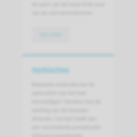
de palm van de hand of de zool
van de voet terechtkomen.
lees meer
Hartklachten
Bepaalde medicatie kan de
spiercellen van het hart
beschadigen. Hierdoor kan de
werking van de hartspier
afnemen. Uw hart heeft dan
een verminderde pompkracht
of klopt onregelmatig.