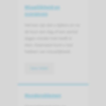
Misselijkheid en
overgeven
Het kan zijn dat u tijdens en na
de kuur een dag of een aantal
dagen minder trek heeft in
eten. Daarnaast kunt u last
hebben van misselijkheid.
lees meer
Mond­problemen