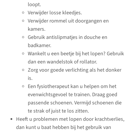
loopt.
veroorzaken met denken.
Verwijder losse kleedjes.
Verwijder rommel uit doorgangen en
lees meer
kamers.
Gebruik antislipmatjes in douche en
badkamer.
Wankelt u een beetje bij het lopen? Gebruik
Diarree
dan een wandelstok of rollator.
Zorg voor goede verlichting als het donker
Door uw behandeling kunt u
is.
diarree krijgen. Diarree komt
Een fysiotherapeut kan u helpen om het
door irritatie van het slijmvlies
evenwichtsgevoel te trainen. Draag goed
van de darm.
passende schoenen. Vermijd schoenen die
te strak of juist te los zitten.
Heeft u problemen met lopen door krachtverlies,
lees meer
dan kunt u baat hebben bij het gebruik van