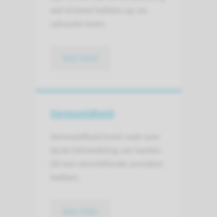
wel invloed hebben op uw
seksuele leven.
lees meer
Vermoeidheid
Vermoeidheid komt vaak voor
bij de behandeling van kanker.
Dit kan verschillende oorzaken
hebben.
lees meer