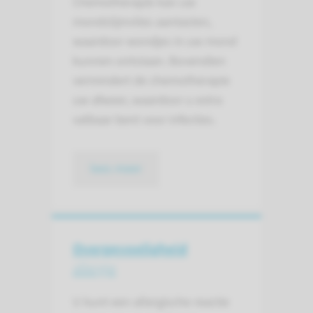
Chemotherapie kan uw
mondslijmvlies aantasten,
waardoor wondjes in uw mond
kunnen ontstaan. Bovendien
vermindert de chemotherapie
uw afweer, waardoor u extra
vatbaar bent voor infecties.
lees meer
Overgevoeligheid
allergie
U kunt een allergische reactie