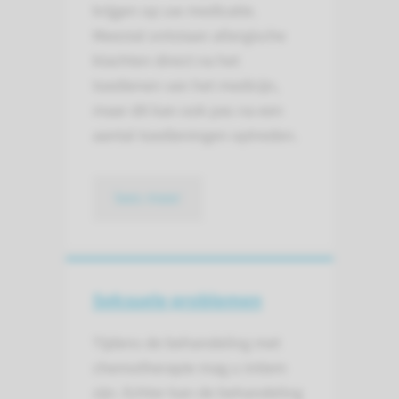
krijgen op uw medicatie.
Meestal ontstaan allergische
klachten direct na het
toedienen van het medicijn,
maar dit kan ook pas na een
aantal toedieningen optreden.
lees meer
Seksuele problemen
Tijdens de behandeling met
chemotherapie mag u intiem
zijn. Echter kan de behandeling