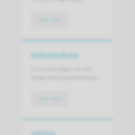
lees meer
Huidverandering
U kunt last krijgen van een
droge huid of pigmentvlekjes.
lees meer
Infecties