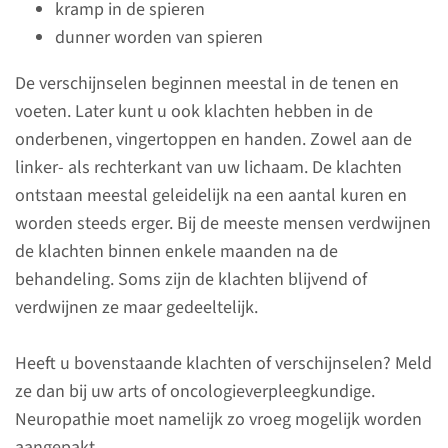
kramp in de spieren
dunner worden van spieren
Bijwerkingen en adviezen bij
klachten
De verschijnselen beginnen meestal in de tenen en
voeten. Later kunt u ook klachten hebben in de
onderbenen, vingertoppen en handen. Zowel aan de
linker- als rechterkant van uw lichaam. De klachten
Beschadigde
ontstaan meestal geleidelijk na een aantal kuren en
zenuwbanen
worden steeds erger. Bij de meeste mensen verdwijnen
Chemotherapie kan uw
de klachten binnen enkele maanden na de
zenuwbanen beschadigen
behandeling. Soms zijn de klachten blijvend of
(neuropathie). Bij neuropathie
verdwijnen ze maar gedeeltelijk.
werken één of meer zenuwen
niet goed meer.
Heeft u bovenstaande klachten of verschijnselen? Meld
ze dan bij uw arts of oncologieverpleegkundige.
Neuropathie moet namelijk zo vroeg mogelijk worden
lees meer
aangepakt.