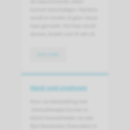
de haarvormende cellen
kunnen beschadigen. Hierdoor
wordt er minder of geen nieuw
haar gemaakt. Het haar wordt
dunner, breekt snel of valt uit.
lees meer
Hand-voet syndroom
Door uw behandeling met
chemotherapie kunnen er
kleine hoeveelheden via zeer
fijne bloedvaten (haarvaten) in