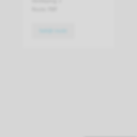
Verdieping: 2
Route:
737
bekijk route