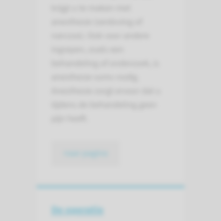
krijgt u te maken met
anesthesie (verdoving of
narcose). Ook voor andere
ingrepen, zoals een
behandeling of onderzoek, is
anesthesie soms nodig.
Anesthesie zorgt ervoor dat u
tijdens de behandeling geen
pijn heeft.
naar pagina
De operatie