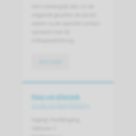
Het is belangrijk dat u in de
volgende gevallen de eerste
weken na de operatie contact
opneemt met de
orthopeed/chirurg.
lees meer
Naar uw afspraak
op de verpleegafdeling
Ingang: Hoofdingang
Gebouw: C