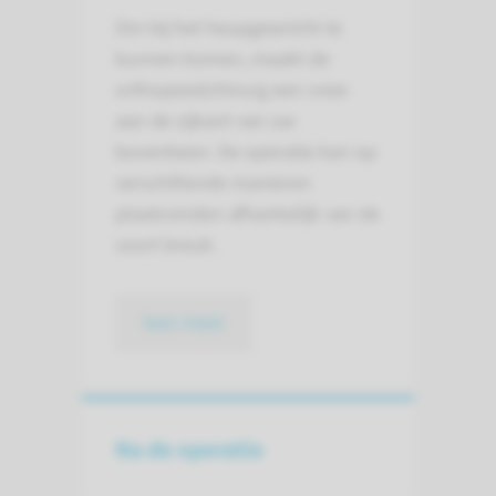
Om bij het heupgewricht te
kunnen komen, maakt de
orthopeed/chirurg een snee
aan de zijkant van uw
bovenbeen. De operatie kan op
verschillende manieren
plaatsvinden afhankelijk van de
soort breuk.
lees meer
Na de operatie