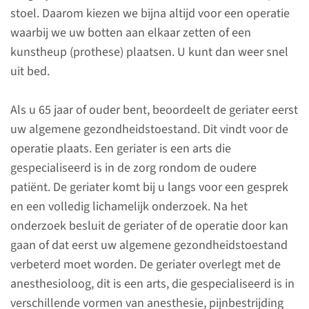
stoel. Daarom kiezen we bijna altijd voor een operatie
is, overleggen we met u en uw
waarbij we uw botten aan elkaar zetten of een
familie over een operatie. Over
kunstheup (prothese) plaatsen. U kunt dan weer snel
het algemeen vindt de operatie
uit bed.
binnen 24 uur na binnenkomst
op de Spoedeisende Hulp
Als u 65 jaar of ouder bent, beoordeelt de geriater eerst
plaats. Als u 65 jaar of ouder
uw algemene gezondheidstoestand. Dit vindt voor de
bent, beoordeelt de geriater
operatie plaats. Een geriater is een arts die
eerst uw algemene
gespecialiseerd is in de zorg rondom de oudere
gezondheidstoestand.
patiënt. De geriater komt bij u langs voor een gesprek
en een volledig lichamelijk onderzoek. Na het
lees meer
onderzoek besluit de geriater of de operatie door kan
gaan of dat eerst uw algemene gezondheidstoestand
verbeterd moet worden. De geriater overlegt met de
anesthesioloog, dit is een arts, die gespecialiseerd is in
Contact
verschillende vormen van anesthesie, pijnbestrijding