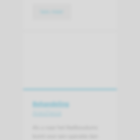
lees meer
Behandeling
Anesthesie
Als u naar het Radboudumc
komt voor een operatie dan