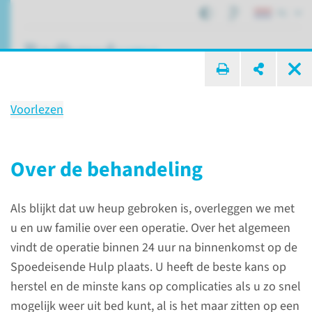
NL
ik zoek ...
Voorlezen
Behandeling
Gebroken heup
Over de behandeling
Als blijkt dat uw heup gebroken is, overleggen we met
Patiëntenzorg
Behandelingen
Gebroken heup
u en uw familie over een operatie. Over het algemeen
vindt de operatie binnen 24 uur na binnenkomst op de
Spoedeisende Hulp plaats. U heeft de beste kans op
Over de behandeling
herstel en de minste kans op complicaties als u zo snel
mogelijk weer uit bed kunt, al is het maar zitten op een
Als blijkt dat uw heup gebroken