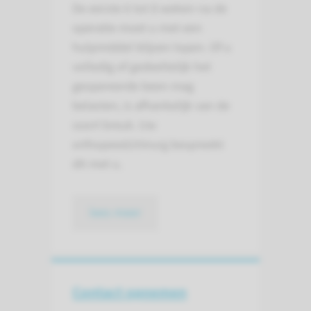
De eerste 6 tot 8 weken na de
operatie moet u met een
hulpmiddel blijven lopen. Of u
volledig of gedeeltelijk het
geopereerde been mag
belasten, is afhankelijk van de
soort breuk. Uw
orthopeed/chirurg bespreekt
dit met u.
lees meer
Contact opnemen