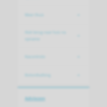
Weer thuis
Niet terug naar huis na
opname
Nacontrole
Botontkalking
Adviezen