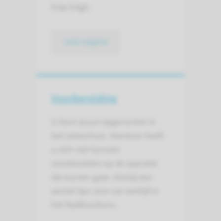
klap krijgt.
naar pagina
Voorbereiding
U bent acuut opgenomen in
het ziekenhuis. Hierdoor heeft
u zich niet kunnen
voorbereiden op de operatie
die komen gaat. Hierbij een
aantal tips voor uw verblijf in
het Radboudumc.