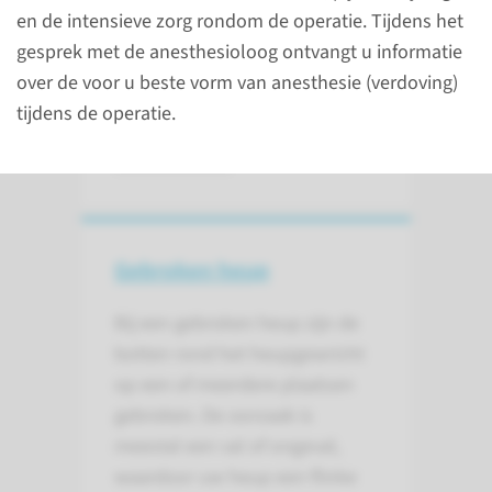
en de intensieve zorg rondom de operatie. Tijdens het
Afdeling Orthopedie
gesprek met de anesthesioloog ontvangt u informatie
024-361 44 71
over de voor u beste vorm van anesthesie (verdoving)
tijdens de operatie.
contact
Gebroken heup
Bij een gebroken heup zijn de
botten rond het heupgewricht
op een of meerdere plaatsen
gebroken. De oorzaak is
meestal een val of ongeval,
waardoor uw heup een flinke