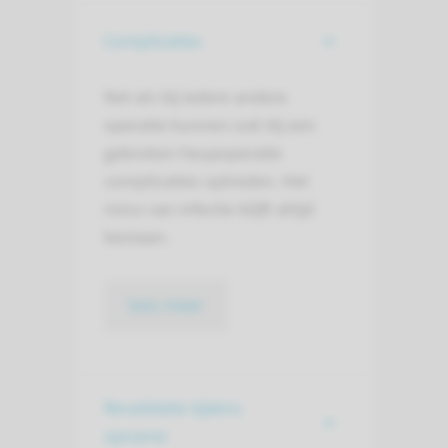
Complicaties
Net als bij iedere andere
operatie kunnen ook bij een
gebroken heupoperatie
complicaties optreden. Het
risico van infectie blijft altijd
bestaan.
lees meer
Revalidatie tijdens
opname