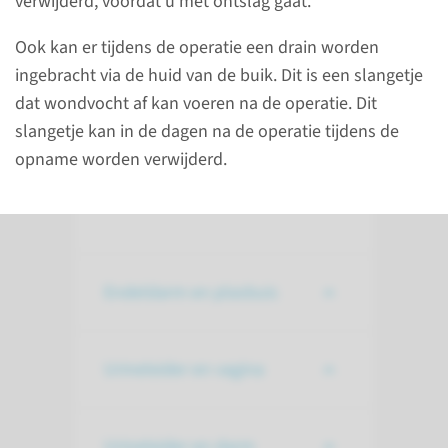
verwijderd, voordat u met ontslag gaat.
vaginale fistels te behandelen.
Ook kan er tijdens de operatie een drain worden
lees meer
ingebracht via de huid van de buik. Dit is een slangetje
dat wondvocht af kan voeren na de operatie. Dit
slangetje kan in de dagen na de operatie tijdens de
opname worden verwijderd.
Endeldarm en plasbuis
Urineleider en vagina
Urineleider en darm