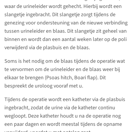
waar de urineleider wordt gehecht. Hierbij wordt een
slangetje ingebracht. Dit slangetje zorgt tijdens de
genezing voor ondersteuning van de nieuwe verbinding
tussen urineleider en blaas. Dit slangetje zit geheel van
binnen en wordt dan een aantal weken later op de poli
Verschillende
verwijderd via de plasbuis en de blaas.
behandelingen
Soms is het nodig om de blaas tijdens de operatie wat
De operatie wordt afgestemd
te vervormen om de urineleider en de blaas weer bij
op de plaats waar de fistel zich
elkaar te brengen (Psoas hitch, Boari flap). Dit
bevindt.
bespreekt de uroloog vooraf met u.
Tijdens de operatie wordt een katheter via de plasbuis
ingebracht, zodat de urine via de katheter continu
Blaas en vagina
wegloopt. Deze katheter houdt u na de operatie nog
een paar dagen en wordt meestal tijdens de opname
Er zijn 2 manieren om vesico-