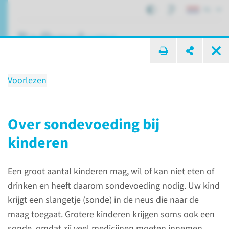
NL
ik zoek ...
Voorlezen
Behandeling
Sondevoeding bij kinderen
Over sondevoeding bij
kinderen
Patiëntenzorg
Behandelingen
Een groot aantal kinderen mag, wil of kan niet eten of
Sondevoeding bij kinderen
drinken en heeft daarom sondevoeding nodig. Uw kind
krijgt een slangetje (sonde) in de neus die naar de
Over sondevoeding bij
maag toegaat. Grotere kinderen krijgen soms ook een
sonde, omdat zij veel medicijnen moeten innemen.