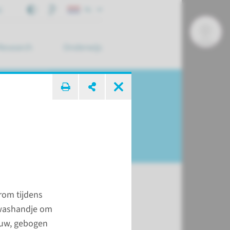
j
NL
Research
Onderwijs
 zoek ...
rom tijdens
 washandje om
t
auw, gebogen