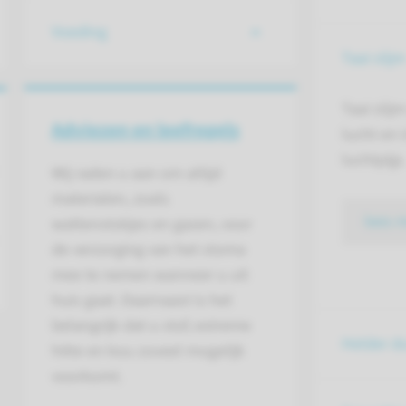
Voeding
Taai slijm
Taai slij
Adviezen en leefregels
lucht en 
luchtpijp.
Wij raden u aan om altijd
materialen, zoals
lees 
wattenstokjes en gazen, voor
de verzorging van het stoma
mee te nemen wanneer u uit
huis gaat. Daarnaast is het
belangrijk dat u stof, extreme
Helder du
hitte en kou zoveel mogelijk
voorkomt.