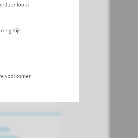
vraag via
ierdoor loopt
dboud
oor uw vragen bij
mogelijk.
 mijnRadboud. Kunt u
n gebruik van maken?
 u via onderstaande
contactformulier
m te voorkomen
ctformulier
ing
ostoma