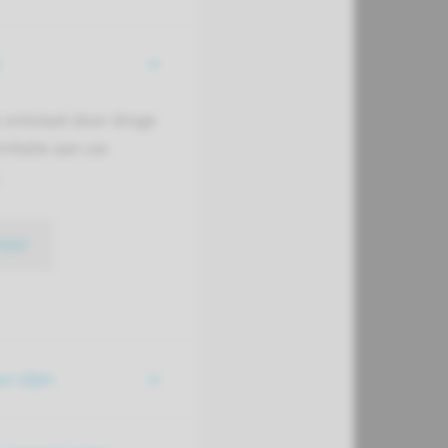
m ontstaat door droge
irritatie aan uw
meer
n slijm