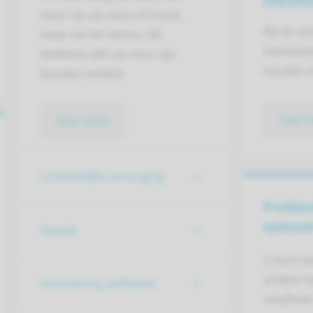
meer via uw neus of mond,
Bij de ve
maar via het stoma. Dit
tracheos
betekent dat uw neus zijn
houden m
functies verliest.
lees 
lees meer
Lichamelijke verzorging
Proble
oploss
Spraak
U kunt l
andere ta
Verandering zelfbeeld
roodheid