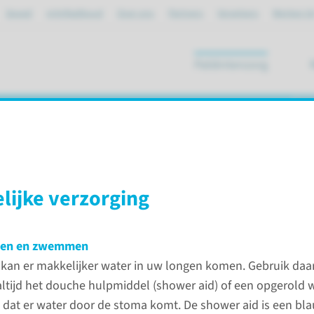
Spoed
mijnRadboud
Over ons
Partners
Verwijzers
Werken bi
Patiëntenzorg
ik
atie (TLE)
lijke verzorging
le larynx extirpatie (TLE)
den en zwemmen
 kan er makkelijker water in uw longen komen. Gebruik daa
ltijd het douche hulpmiddel (shower aid) of een opgerold
patie (TLE)
Contac
dat er water door de stoma komt. De shower aid is een bl