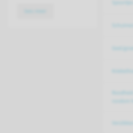
Spoortjes
lees meer
Schuimen
Geel/groe
Kriebelh
Roodheid
rondom h
Verslikke