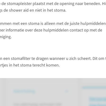
Stel uw 
op de stomapleister plaatst met de opening naar beneden. H
n we uit om een kwaadaardige tumor in
mijnRa
s de shower aid en niet in het stoma.
Een andere reden voor een TLE zou
nstig verslikt
Gebruik v
men met een stoma is alleen met de juiste hulpmiddelen 
voorkeur
r informatie over deze hulpmiddelen contact op met de
hier gee
niging.
Dan kunt
link het 
invullen.
an een stomafilter te dragen wanneer u zich scheert. Dit o
Gevolgen van de
artjes in het stoma terecht komen.
conta
behandeling
Ademhaling
Verzorg
Uw ademweg verloopt niet
trache