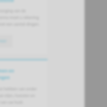
rzorging van de
toma moet u rekening
et een aantal dingen.
meer
men en
ingen
ast hebben van onder
ai slijm, hoesten en
 van uw huid.