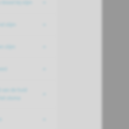
 bloed bij slijm
d slijm
n slijm
oest
 van de huid
et stoma
n