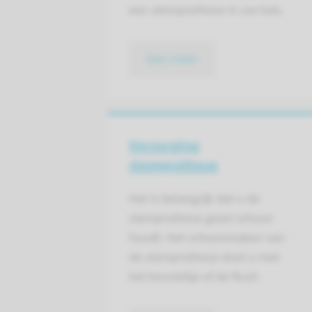
een stemprothese in uw hals.
lees meer
Verzorging
stemprothese
Het is belangrijk dat u de
stemprothese goed schoon
houdt. Het schoonmaken van
de stemprothese doet u met
het borsteltje of de flush.