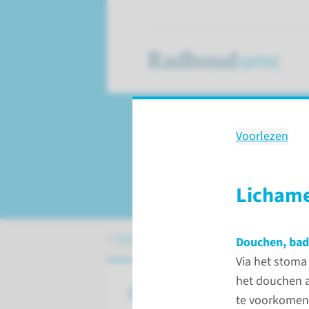
Voorlezen
Behandeling
Totale larynx extirp
Lichame
Patiëntenzorg
Behandelingen
Tota
Douchen, ba
Via het stoma
het douchen a
Over een totale Larnyx Extir
te voorkomen 