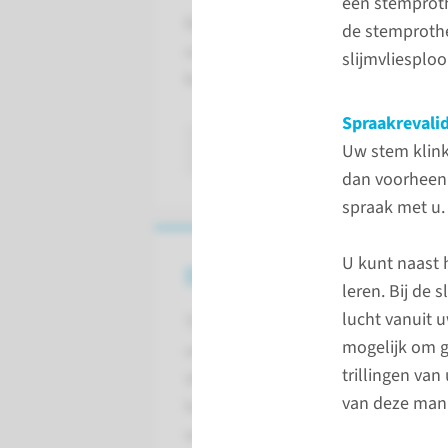
een stemproth
Een totale larynx extirpatie voere
de stemprothe
uw strottenhoofd te verwijderen. 
slijmvliesplo
kunnen zijn dat u zich regelmatig er
Spraakrevalid
lees meer
Uw stem klink
dan voorheen.
spraak met u.
U kunt naast
De behandeling
leren. Bij de 
lucht vanuit 
Tijdens de operatie nemen we
mogelijk om g
uw strottenhoofd en
trillingen va
stembanden helemaal weg. Uw
van deze manie
luchtpijp hechten we voor in
uw hals. Ook plaatst de arts