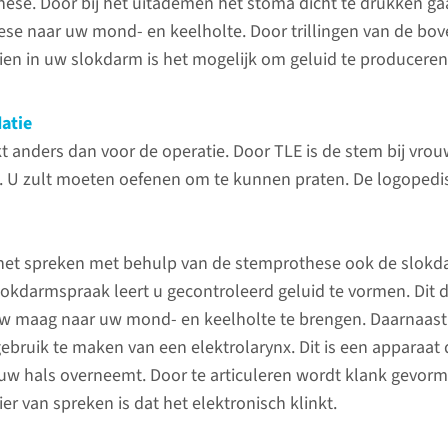
Stel uw 
ese. Door bij het uitademen het stoma dicht te drukken gaa
n we uit om een kwaadaardige tumor in
mijnRa
se naar uw mond- en keelholte. Door trillingen van de bov
Een andere reden voor een TLE zou
oien in uw slokdarm is het mogelijk om geluid te produceren
nstig verslikt
Gebruik v
voorkeur
atie
hier gee
t anders dan voor de operatie. Door TLE is de stem bij vrou
Dan kunt
 U zult moeten oefenen om te kunnen praten. De logopedi
link het 
invullen.
 het spreken met behulp van de stemprothese ook de slok
Gevolgen van de
slokdarmspraak leert u gecontroleerd geluid te vormen. Dit 
conta
behandeling
uw maag naar uw mond- en keelholte te brengen. Daarnaast 
ebruik te maken van een elektrolarynx. Dit is een apparaat 
n uw hals overneemt. Door te articuleren wordt klank gevor
Ademhaling
r van spreken is dat het elektronisch klinkt.
Verzorg
Uw ademweg verloopt niet
trache