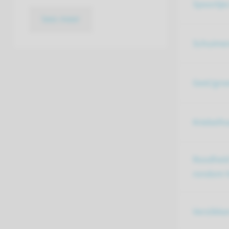
Spoortjes
lees meer
Schuimen
Geel/groe
Kriebelh
Roodheid
rondom h
Verslikke