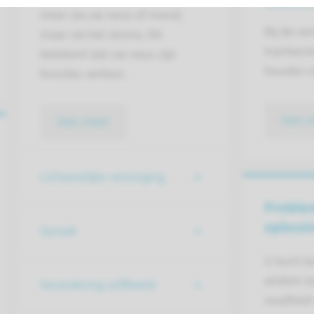
meer via uw neus of mond,
Bij de ve
maar via het stoma. Dit
tracheos
betekent dat uw neus zijn
houden m
functies verliest.
lees 
lees meer
Lichamelijke verzorging
Proble
oploss
Spraak
U kunt l
andere ta
Verandering zelfbeeld
roodheid