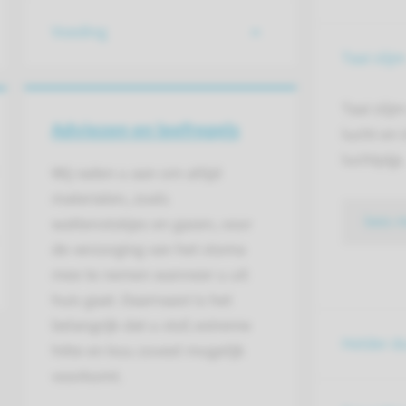
Voeding
Taai slijm
Taai slij
Adviezen en leefregels
lucht en 
luchtpijp.
Wij raden u aan om altijd
materialen, zoals
lees 
wattenstokjes en gazen, voor
de verzorging van het stoma
mee te nemen wanneer u uit
huis gaat. Daarnaast is het
belangrijk dat u stof, extreme
Helder du
hitte en kou zoveel mogelijk
voorkomt.