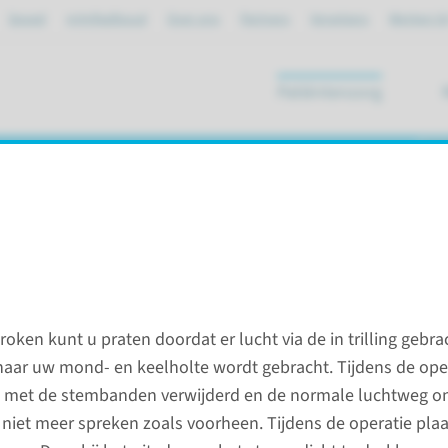
Spoed
mijnRadboud
Over ons
Partners
Verwijzers
Werken bi
Patiëntenzorg
ik
atie (TLE)
ken kunt u praten doordat er lucht via de in trilling gebra
le larynx extirpatie (TLE)
ar uw mond- en keelholte wordt gebracht. Tijdens de oper
d met de stembanden verwijderd en de normale luchtweg o
patie (TLE)
Contac
 niet meer spreken zoals voorheen. Tijdens de operatie plaa