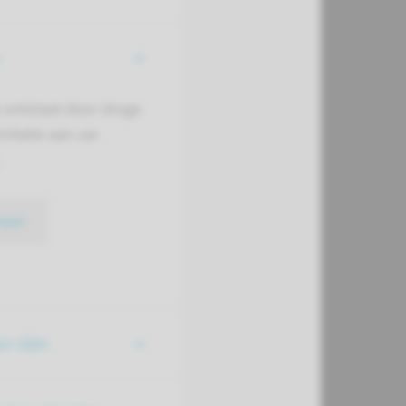
m ontstaat door droge
irritatie aan uw
meer
n slijm