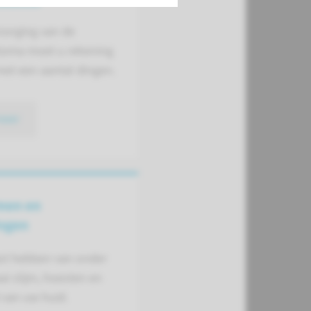
rzorging van de
toma moet u rekening
et een aantal dingen.
meer
men en
ingen
ast hebben van onder
ai slijm, hoesten en
 van uw huid.