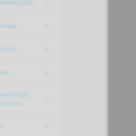
 bloed bij slijm
d slijm
n slijm
oest
 van de huid
et stoma
n