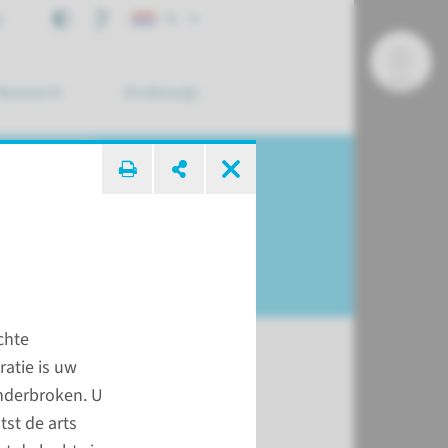
j
NL
Research
Onderwijs
 zoek ...
chte
atie is uw
nderbroken. U
t
tst de arts