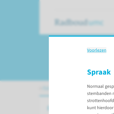
Voorlezen
Behandeling
Totale larynx extirp
Spraak
Normaal gespro
Patiëntenzorg
Behandelingen
Tota
stembanden na
strottenhoof
Over een totale Larnyx Extir
kunt hierdoor