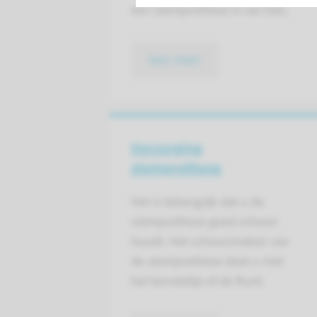
een stemprothese in uw hals.
lees meer
Verzorging
stemprothese
Het is belangrijk dat u de
stemprothese goed schoon
houdt. Het schoonmaken van
de stemprothese doet u met
het borsteltje of de flush.