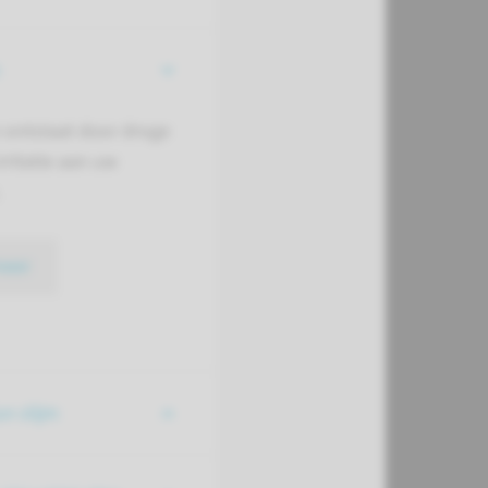
m ontstaat door droge
irritatie aan uw
meer
n slijm