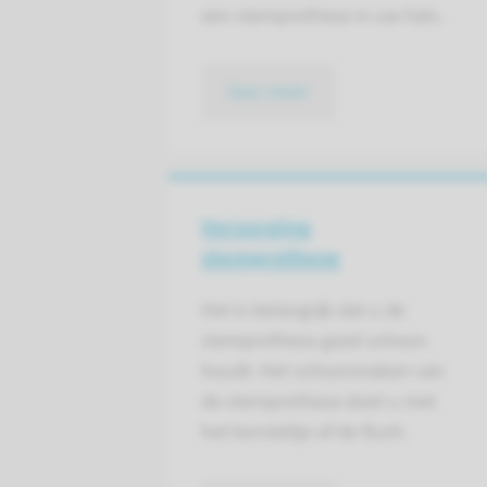
een stemprothese in uw hals.
lees meer
Verzorging
stemprothese
Het is belangrijk dat u de
stemprothese goed schoon
houdt. Het schoonmaken van
de stemprothese doet u met
het borsteltje of de flush.