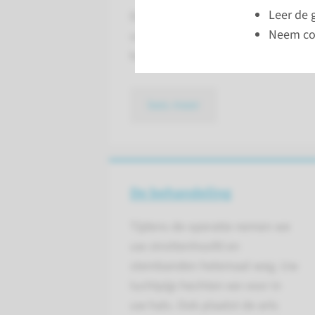
Leer de 
Een totale larynx extirpatie voere
Neem con
uw strottenhoofd te verwijderen. 
kunnen zijn dat u zich regelmatig er
lees meer
De behandeling
Tijdens de operatie nemen we
uw strottenhoofd en
stembanden helemaal weg. Uw
luchtpijp hechten we voor in
uw hals. Ook plaatst de arts