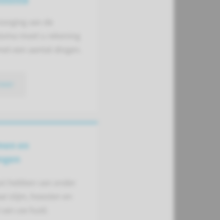
rzorging van de
toma moet u rekening
et een aantal dingen.
meer
men en
ingen
ast hebben van onder
ai slijm, hoesten en
 van uw huid.