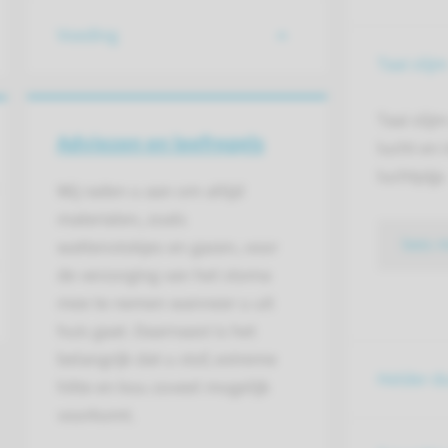
Voeding
Taai slijm
Taai slij
Adviezen en leefregels
lucht en 
luchtpijp.
Wij raden u aan om altijd
materialen, zoals
lees 
wattenstokjes en gazen, voor
de verzorging van het stoma
mee te nemen wanneer u uit
huis gaat. Daarnaast is het
belangrijk dat u stof, extreme
Helder du
hitte en kou zoveel mogelijk
voorkomt.