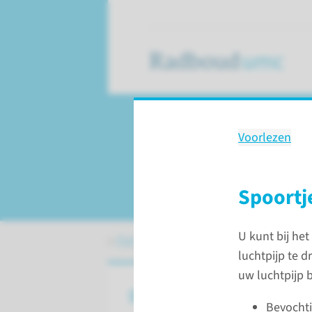
Voorlezen
Behandeling
Totale larynx extirp
Spoortje
U kunt bij he
Patiëntenzorg
Behandelingen
Tota
luchtpijp te d
uw luchtpijp 
Over een totale Larnyx Extir
Bevochti