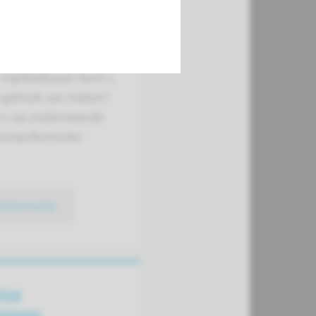
vraag via
dboud
oor uw vragen bij
 mijnRadboud. Kunt u
n gebruik van maken?
 u via onderstaande
contactformulier
ctformulier
ing
ostoma