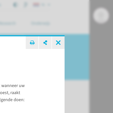
j
NL
Research
Onderwijs
 zoek ...
at wanneer uw
oest, raakt
olgende doen:
t