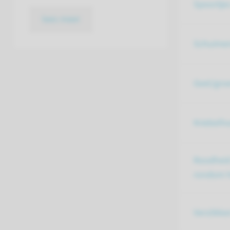
Spoortjes
lees meer
Schuimen
Geel/groe
Kriebelh
Roodheid
rondom h
Verslikke