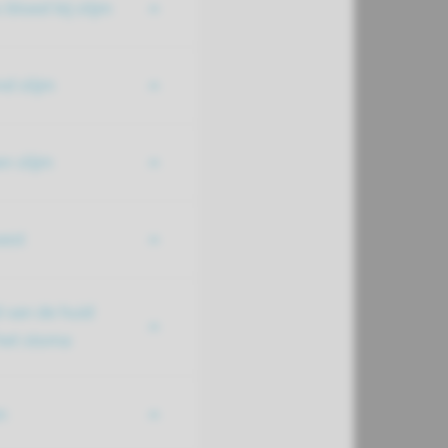
 bloed bij slijm
d slijm
n slijm
oest
 van de huid
et stoma
n