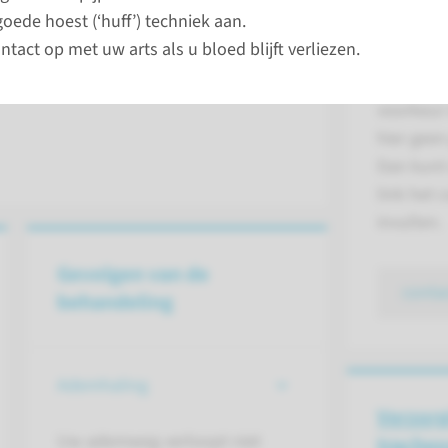
Stel uw 
goede hoest (‘huff’) techniek aan.
n we uit om een kwaadaardige tumor in
mijnRa
tact op met uw arts als u bloed blijft verliezen.
Een andere reden voor een TLE zou
nstig verslikt
Gebruik v
voorkeur
hier gee
Dan kunt
link het 
invullen.
Gevolgen van de
conta
behandeling
Ademhaling
Verzorg
Uw ademweg verloopt niet
trache