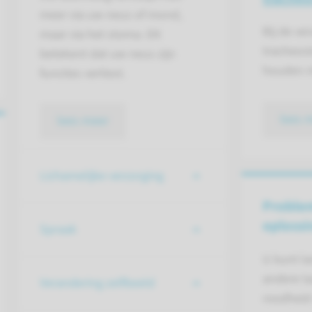
meer via uw neus of mond,
Bij de ve
maar via het stoma. Dit
tracheos
betekent dat uw neus zijn
houden m
functies verliest.
lees 
lees meer
Lichamelijke verzorging
Proble
oploss
Spraak
U kunt l
andere ta
Verandering zelfbeeld
roodheid