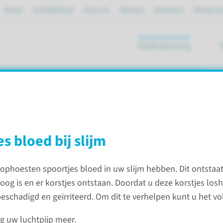
Spoed
mijnRadboud
Over ons
Partners
Verwijzers
Werken bi
Patiëntenzorg
ik
atie (TLE)
s bloed bij slijm
t ophoesten spoortjes bloed in uw slijm hebben. Dit ontsta
le larynx extirpatie (TLE)
roog is en er korstjes ontstaan. Doordat u deze korstjes losh
beschadigd en geïrriteerd. Om dit te verhelpen kunt u het v
patie (TLE)
Contac
g uw luchtpijp meer.