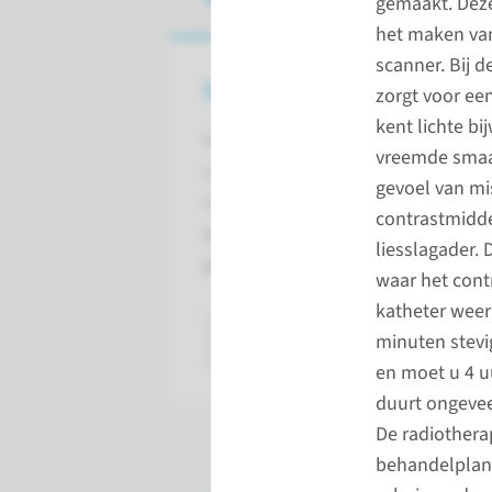
gemaakt. Deze
het maken van
scanner. Bij d
Voorbereiding
zorgt voor ee
kent lichte b
Van de behandelend arts krijgt
vreemde smaak
u uitleg over de procedure,
gevoel van mi
risico’s, voorzorgsmaatregelen
contrastmidde
en eventuele instructies bij de
liesslagader.
geplande behandeling.
waar het cont
katheter weer
lees meer
minuten stevi
en moet u 4 u
duurt ongevee
De radiothera
behandelplan 