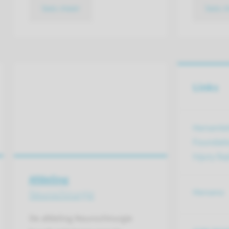
lees meer
lees 
Links
Hersenlet
Foundatio
Injury Ex
Afdeling
Neurochirurgie
Hersenz
De afdeling Neurochirurgie