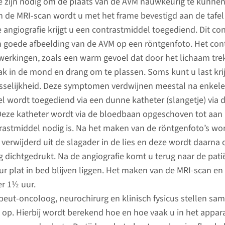
 zijn nodig om de plaats van de AVM nauwkeurig te kunnen 
 de MRI-scan wordt u met het frame bevestigd aan de tafel
e angiografie krijgt u een contrastmiddel toegediend. Dit c
Na de behandeling
Proble
n goede afbeelding van de AVM op een röntgenfoto. Het con
ijwerkingen, zoals een warm gevoel dat door het lichaam tre
Na de behandeling verblijft u
Heeft u i
 in de mond en drang om te plassen. Soms kunt u last kri
enkele uren op de
behandel
sselijkheid. Deze symptomen verdwijnen meestal na enkele
uitslaapkamer. Als uw situatie
onderst
l wordt toegediend via een dunne katheter (slangetje) via 
stabiel is, gaat u terug naar uw
neem dan
 Deze katheter wordt via de bloedbaan opgeschoven tot aan
kamer op de verpleegafdeling.
huisarts 
rastmiddel nodig is. Na het maken van de röntgenfoto’s wo
behandel
 verwijderd uit de slagader in de lies en deze wordt daarna
lees meer
g dichtgedrukt. Na de angiografie komt u terug naar de pa
lees 
ur plat in bed blijven liggen. Het maken van de MRI-scan en
r 1½ uur.
peut-oncoloog, neurochirurg en klinisch fysicus stellen sa
op. Hierbij wordt berekend hoe en hoe vaak u in het appar