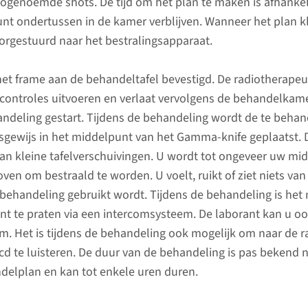
zogenoemde shots. De tijd om het plan te maken is afhankel
ling
unt ondertussen in de kamer verblijven. Wanneer het plan kl
oorgestuurd naar het bestralingsapparaat.
Na de behandeling
Proble
et frame aan de behandeltafel bevestigd. De radiotherapeu
e controles uitvoeren en verlaat vervolgens de behandelkam
Na de behandeling verblijft u
Heeft u i
ndeling gestart. Tijdens de behandeling wordt de te beha
mogelijk een nacht op de
behandel
psgewijs in het middelpunt van het Gamma-knife geplaatst. 
Intensive Care of Medium Care
onderst
an kleine tafelverschuivingen. U wordt tot ongeveer uw mid
zodat we uw functies goed
neem dan
ven om bestraald te worden. U voelt, ruikt of ziet niets van 
kunnen bewaken.
huisarts 
e behandeling gebruikt wordt. Tijdens de behandeling is het
behandel
nt te praten via een intercomsysteem. De laborant kan u oo
lees meer
. Het is tijdens de behandeling ook mogelijk om naar de r
lees 
cd te luisteren. De duur van de behandeling is pas bekend
delplan en kan tot enkele uren duren.