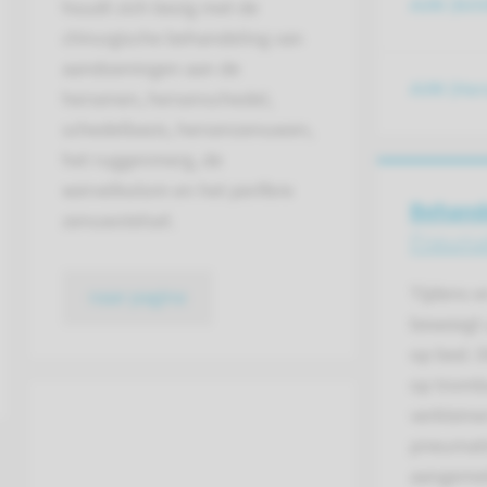
AVM (NVV
houdt zich bezig met de
chirurgische behandeling van
aandoeningen aan de
AVM (Hers
hersenen, hersenschedel,
schedelbasis, hersenzenuwen,
het ruggenmerg, de
wervelkolom en het perifere
Behand
zenuwstelsel.
Pneumat
Tijdens e
naar pagina
beweegt u
op bed. D
op tromb
verkleine
pneumati
aangemet