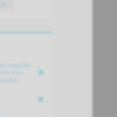
meer
sel uitleg (FBIE -
n for Brain
planation)