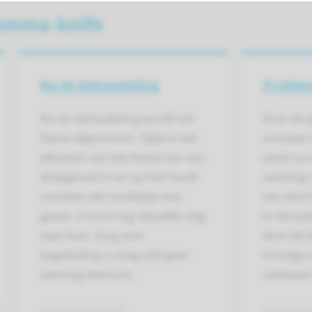
amma-knife
Na de behandeling
Proble
Na de behandeling wordt het
Door de 
frame afgenomen. Tijdens het
ontstaat 
afnemen van het frame kan een
week na 
drukgevoel in en op het hoofd
zwelling 
ontstaan die hoofdpijn kan
een doof 
geven. U kunt nog dezelfde dag
Er bestaa
naar huis. Zorg voor
door de b
begeleiding: u mag zelf geen
Ernstige 
voertuig besturen.
zeldzaam