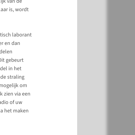
ijk van de
aar is, wordt
men na ontslag
tisch laborant
er en dan
n de week na de
ndelen
ing last van
Dit gebeurt
aande symptomen,
del in het
 contact op met uw
de straling
of de afdeling van uw
 mogelijk om
centrum.
k zien via een
adio of uw
meer
 na het maken