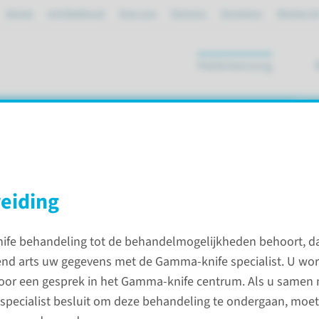
Spoed
mijnRadboud
Over ons
Partners
Verwijzers
Werken bi
Patiëntenzorg
ik
ersenen (AVM)
eiding
ife behandeling tot de behandelmogelijkheden behoort, d
kluwen in de hersenen (AVM)
d arts uw gegevens met de Gamma-knife specialist. U wor
oor een gesprek in het Gamma-knife centrum. Als u samen
n AVM?
De beh
pecialist besluit om deze behandeling te ondergaan, moet