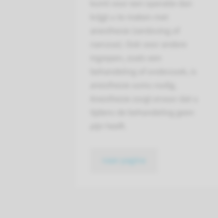
komt voor een operatie dan
krijgt u te maken met
anesthesie (verdoving of
narcose). Ook voor andere
ingrepen, zoals een
behandeling of onderzoek, is
anesthesie soms nodig.
Anesthesie zorgt ervoor dat u
tijdens de behandeling geen
pijn heeft.
naar pagina