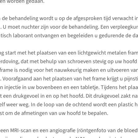
Wat kun
gen worden gedaan.
 is niet altijd een behandeling nodig.
enselijk.
Het doel 
 de behandeling wordt u op de afgesproken tijd verwacht 
de totale
. U moet nuchter zijn voor de behandeling. Een verpleegku
AVM om e
tisch laborant ontvangen en begeleiden u gedurende de da
voorkome
verminder
g start met het plaatsen van een lichtgewicht metalen fra
brengen.
verdoving, dat met behulp van schroeven stevig op uw hoofd
bereiken 
t frame is nodig voor het nauwkeurig maken en uitvoeren va
behandel
Voorafgaand aan het plaatsen van het frame krijgt u pijnsti
n injectie in uw bovenbeen en een tabletje. Tijdens het pla
t een drukgevoel in en op het hoofd. Dit drukgevoel zakt na
lees 
lf weer weg. In de loop van de ochtend wordt een plastic 
st om de afmetingen van uw hoofd te bepalen.
een MRI-scan en een angiografie (röntgenfoto van de bloed
agader