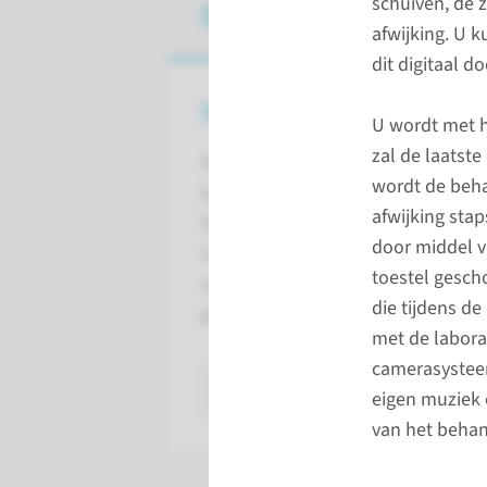
schuiven, de 
Operatieve behande
afwijking. U k
dit digitaal d
Voorbereiding
U wordt met h
zal de laatst
Als u samen met uw
wordt de beha
behandelend specialist besluit
afwijking sta
tot het operatief verwijderen
door middel v
van het AVM moet er een aantal
toestel gescho
voorbereidingen worden
die tijdens d
gedaan.
met de labora
camerasysteem
lees meer
eigen muziek 
van het behan