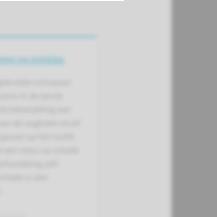
men na ontslag
gebruikte schroeven
soms in de eerste
de behandeling een
van de oogleden en/of
gevoel op het hoofd.
t een risico op schade
ehandeling zelf.
schade is zeer
.