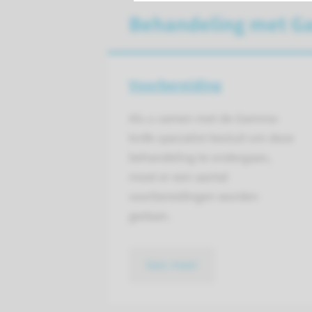
Behandeling met G
Voorbereiding
Als u samen met de Gamma-
knife specialist besluit om deze
behandeling te ondergaan,
moet er een aantal
voorbereidingen worden
gedaan.
lees meer