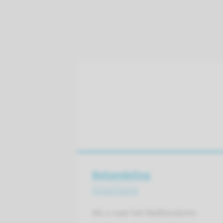
Behandeling
Anesthesie
Als u naar het Radboudumc