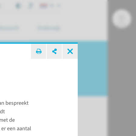
j
NL
Research
Onderwijs
 zoek ...
an bespreekt
dt
 met de
andeling
 er een aantal