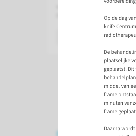
voorbereidin
Voor een AVM dat niet heeft gebloed
Dit is bepaalde gevallen ook niet w
Op de dag van
knife Centrum
radiotherapeu
lees meer
De behandelin
plaatselijke 
geplaatst. Di
behandelplan. 
middel van ee
frame ontstaa
minuten vanze
frame geplaat
Daarna wordt 
Behandeling via sl