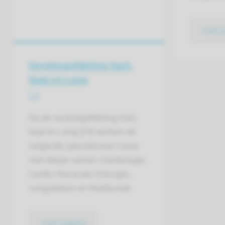
naar 
Verpleeg­afdeling Hart,
Vaat en Long
C4
Op de verpleegafdeling Hart,
Vaat en Long (C4) werken de
volgende specialismen nauw
met elkaar samen: Cardiologie,
Cardio-thoracale Chirurgie,
Longziekten en Heelkunde.
naar pagina