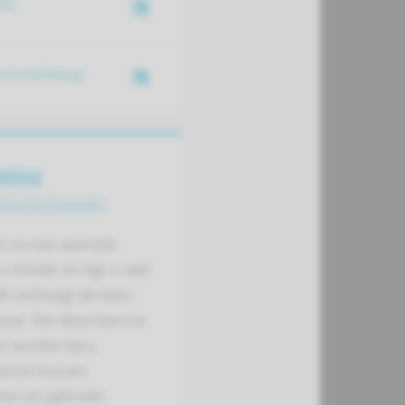
N)
enstichting)
eling
ische kousen
n na een operatie
 minder en ligt u veel
it verhoogt de kans
ose. Om deze kans te
n worden bij u
sche kousen
en en gebruikt.