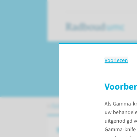
Voorlezen
Behandeling
Vaatkluwen in de h
Voorber
Als Gamma-kn
Patiëntenzorg
Behandelingen
Vaat
uw behandelen
uitgenodigd v
Wanneer behandelen we ee
Gamma-knife s