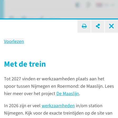
NL
ik zoek ...
Voorlezen
Bereikbaarheid
Adressen, ingangen, parkeren
Met de trein
en OV
Tot 2027 vinden er werkzaamheden plaats aan het
spoor tussen Nijmegen en Roermond: de Maaslijn. Lees
Patiëntenzorg
Bereikbaarheid
hier meer over het project
De Maaslijn
.
In 2026 zijn er veel
werkzaamheden
in/om station
Nijmegen. Kijk voor de exacte treintijden op de site van