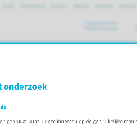
Spoed
mijnRadboud
Over ons
Partners
Verwijzers
Werken bi
Patiëntenzorg
ik
t onderzoek
nografie
uik
nen gebruikt, kunt u deze innemen op de gebruikelijke manie
Contac