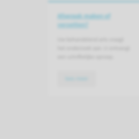
Afspraak maken of
verzetten?
Uw behandelend arts vraagt
het onderzoek aan. U ontvangt
een schriftelijke oproep.
lees meer