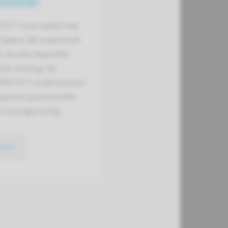
voeding?
T/CT-scan werkt met
 Tijdens dit onderzoek
n we een beperkte
id straling. De
PECT/CT-onderzoeken
aarom plaatsvinden
uw zwangerschap.
meer