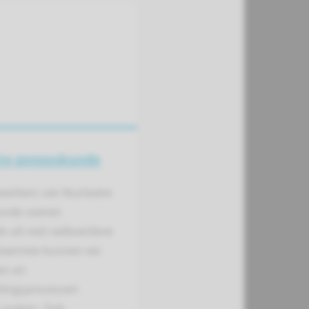
ire geneeskunde
erkers van Nucleaire
unde voeren
 uit met radioactieve
 Daarmee kunnen we
en en
elingsprocessen
r maken. Ook