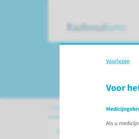
Voorlezen
Onderzoek
Cisternografie
Voor he
Patiëntenzorg
Onderzoeken
Cister
Medicijngebr
Als u medicij
Wat is een cisternografie?