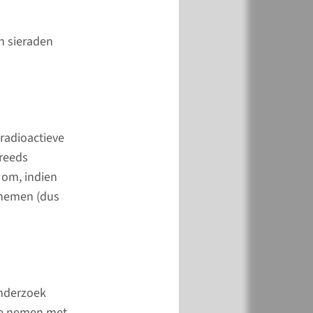
361 45 10
n sieraden
ctformulier
radioactieve
 reeds
 om, indien
 nemen (dus
onderzoek
 te nemen met