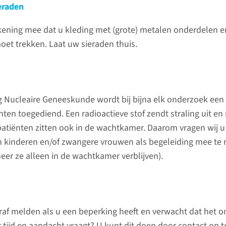
eraden
plaatsing, doorgankelijkheid en
(024) 
in het liquor (hersen- en
kening mee dat u kleding met (grote) metalen onderdelen e
t onderzoek kan ook worden gebruikt
oet trekken. Laat uw sieraden thuis.
conta
oren op te sporen.
g Nucleaire Geneeskunde wordt bij bijna elk onderzoek een 
nten toegediend. Een radioactieve stof zendt straling uit en
atiënten zitten ook in de wachtkamer. Daarom vragen wij u
n kinderen en/of zwangere vrouwen als begeleiding mee te
Zwanger of
eer ze alleen in de wachtkamer verblijven).
borstvoeding?
Laat het ons weten!
Een SPECT/CT-scan kan
oraf melden als u een beperking heeft en verwacht dat het 
meestal gewoon doorgaan als
 tijd en aandacht vraagt? U kunt dit doen door contact op