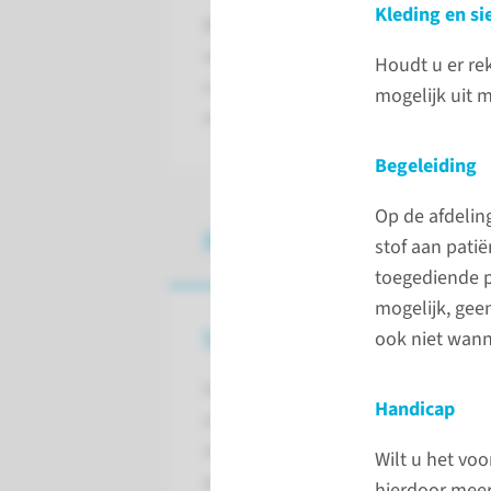
Kleding en si
Bij een cisternografie wordt de ver
verdeling van de radioactieve stof 
Houdt u er re
ruggenmergvocht) onderzocht. He
mogelijk uit m
om lekkage van liquor uit neus of 
Begeleiding
Op de afdelin
Het onderzoek
stof aan patië
toegediende p
mogelijk, gee
Voor het onderzoek
ook niet wann
Voorafgaand aan het
Handicap
onderzoek is het belangrijk
rekening te houden met een
Wilt u het vo
aantal zaken.
hierdoor meer