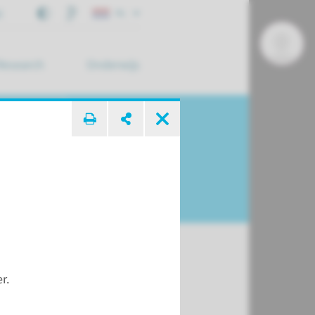
j
NL
Research
Onderwijs
 zoek ...
r.
t