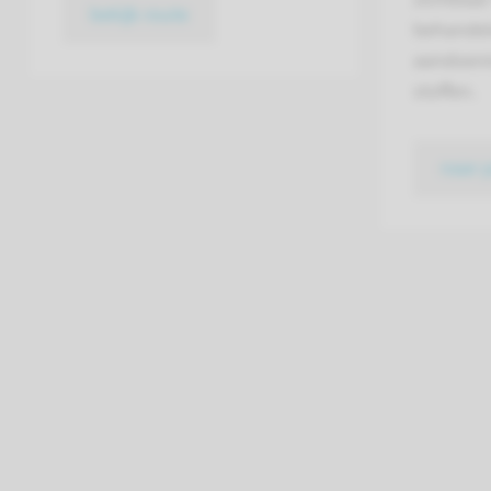
bekijk route
behandel
aandoeni
stoffen.
naar 