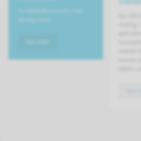
u borst
In mijnRadboud kunt u het
Een SPEC
verslag inzien.
straling.
gebruike
lees meer
hoeveelhe
meeste S
kunnen d
tijdens 
lees 