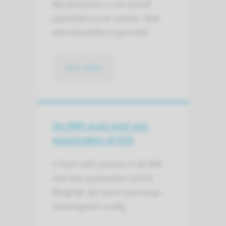
Wij adviseren u om vooraf
pijnstillers in te nemen. Niet
elke pijnstiller is geschikt.
lees meer
De MRI-scan met een
pacemaker of ICD
U kunt niet zomaar in de MRI
met een pace­maker of ICD.
Mogelijk zijn extra voor­zorgs­
maat­regelen nodig.