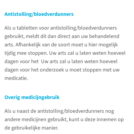
informeert of waar we rekening
Antistolling/bloedverdunners
mee moeten houden.
Als u tabletten voor antistolling/bloedverdunners
gebruikt, meldt dit dan direct aan uw behandelend
lees meer
arts. Afhankelijk van de soort moet u hier mogelijk
tijdig mee stoppen. Uw arts zal u laten weten hoeveel
dagen voor het Uw arts zal u laten weten hoeveel
dagen voor het onderzoek u moet stoppen met uw
Tijdens het onderzoek
medicatie.
bij biopsie via de huid
Staat in uw afspraakbrief ‘MR
Overig medicijngebruik
prostaat transperi biopsie’?
Dan verloopt het onderzoek
Als u naast de antistolling/bloedverdunners nog
niet via de anus maar via de
andere medicijnen gebruikt, kunt u deze innemen op
huid.
de gebruikelijke manier.