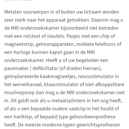
Metalen voorwerpen in of buiten uw lichaam worden
Contact
zeer sterk naar het apparaat getrokken. Daarom mag u
de MRI onderzoekskamer bijvoorbeeld niet betreden
(024) 361 45 29
met een rolstoel of sleutels. Pasjes met een chip of
magneetstrip, gehoorapparaten, mobiele telefoons of
contactformulier
een horloge kunnen kapot gaan in de MRI
onderzoekskamer. Heeft u of uw begeleider een
pacemaker / defibrillator (of draden hiervan),
geïmplanteerde kaakmagneetjes, neurostimulator in
MR-controlelijst
het wervelkanaal, blaasstimulator of niet-afkoppelbare
3 weken vóór uw MRI
insulinepomp dan mag u de MRI onderzoekskamer niet
invullen
in. Dit geldt ook als u metaalsplinters in het oog heeft,
of als u een bepaalde oudere vaatclip in het hoofd of
Het sterke magneet­veld van
een hartklep, of bepaald type gehoorbeenprothese
het MR-toestel kan soms,
heeft. De meeste moderne typen gewrichtsprothesen