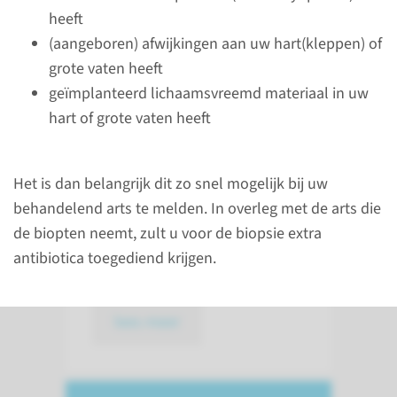
lees meer
heeft
(aangeboren) afwijkingen aan uw hart(kleppen) of
grote vaten heeft
geïmplanteerd lichaamsvreemd materiaal in uw
Na het onderzoek
hart of grote vaten heeft
Na het onderzoek kunt u weer
Het is dan belangrijk dit zo snel mogelijk bij uw
eten en drinken zoals u
behandelend arts te melden. In overleg met de arts die
gewend bent. U kunt niet zelf
de biopten neemt, zult u voor de biopsie extra
deelnemen aan het verkeer na
antibiotica toegediend krijgen.
het onderzoek.
lees meer