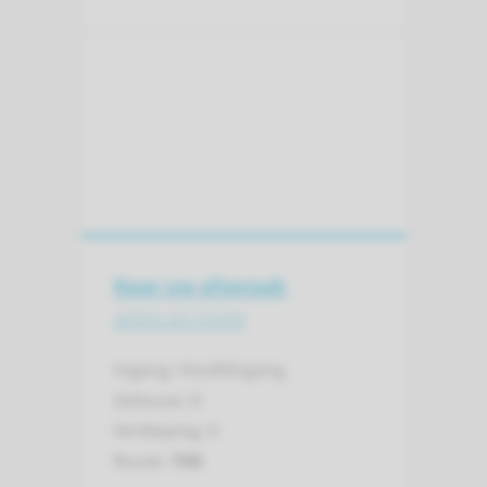
Naar uw afspraak
adres en route
Ingang: Hoofdingang
Gebouw: D
Verdieping: 0
Route:
780