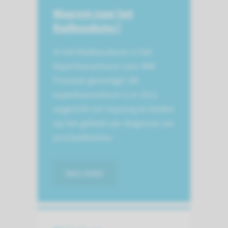
Waarom naar het
Radboudumc?
In het Radboudumc is het
Expertisecentrum voor MRI
Prostaat gevestigd. Dit
expertisecentrum is in 2011
opgericht om topzorg te bieden
op het gebied van diagnose van
prostaatkanker.
lees meer