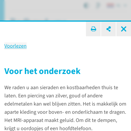
NL
ik zoek ...
Voorlezen
Onderzoek
Prostaatbiopsie (via de anus)
Voor het onderzoek
met MRI-scan
We raden u aan sieraden en kostbaarheden thuis te
laten. Een piercing van zilver, goud of andere
Patiëntenzorg
Onderzoeken
edelmetalen kan wel blijven zitten. Het is makkelijk om
Prostaatbiopsie (via de anus) met MRI-scan
aparte kleding voor boven- en onderlichaam te dragen.
Het MRI-apparaat maakt geluid. Om dit te dempen,
krijgt u oordopjes of een hoofdtelefoon.