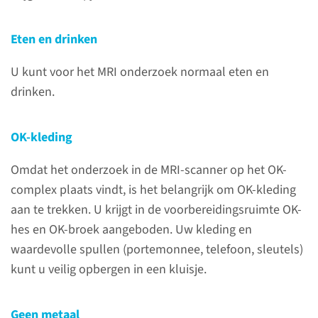
Eten en drinken
U kunt voor het MRI onderzoek normaal eten en
drinken.
Over het onderzoek
OK-kleding
We nemen op basis van de MRI-
Omdat het onderzoek in de MRI-scanner op het OK-
scan stukjes weefsel weg in uw
complex plaats vindt, is het belangrijk om OK-kleding
prostaat (biopsie), om dit nader
aan te trekken. U krijgt in de voorbereidingsruimte OK-
te kunnen onderzoeken.
hes en OK-broek aangeboden. Uw kleding en
waardevolle spullen (portemonnee, telefoon, sleutels)
kunt u veilig opbergen in een kluisje.
lees meer
Geen metaal