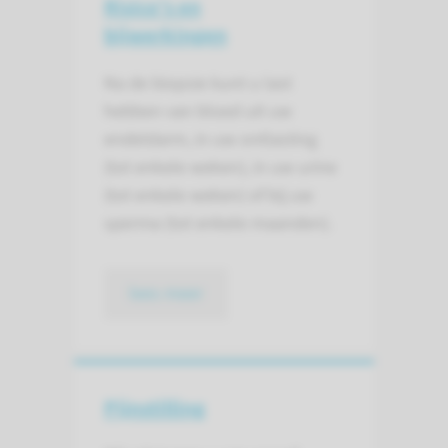
Risico's en
bijwerkingen
Na de biopsie kunt u last
hebben van bloed uit uw
endeldarm, in uw ontlasting
(tot enkele weken), in uw urine
(tot enkele weken) of bij uw
sperma (tot enkele maanden).
lees meer
Pijnstilling