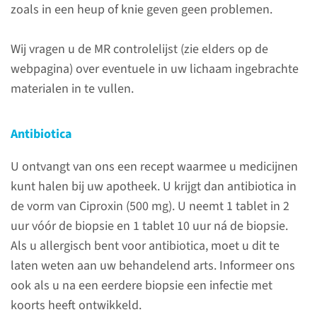
wanneer zich metalen voor­
zoals in een heup of knie geven geen problemen.
werpen in of op uw lichaam
bevinden, schadelijk zijn.
Wij vragen u de MR controlelijst (zie elders op de
webpagina) over eventuele in uw lichaam ingebrachte
materialen in te vullen.
lees meer
Antibiotica
U ontvangt van ons een recept waarmee u medicijnen
Over het onderzoek
kunt halen bij uw apotheek. U krijgt dan antibiotica in
de vorm van Ciproxin (500 mg). U neemt 1 tablet in 2
uur vóór de biopsie en 1 tablet 10 uur ná de biopsie.
Voor het onderzoek
Als u allergisch bent voor antibiotica, moet u dit te
laten weten aan uw behandelend arts. Informeer ons
Voorafgaand aan het
ook als u na een eerdere biopsie een infectie met
onderzoek is er een aantal
koorts heeft ontwikkeld.
zaken waar u ons over