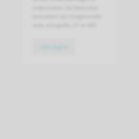
onderzoeken. De bekendste
technieken zijn röntgen­onder­
zoek, echo­grafie, CT en MRI.
naar pagina