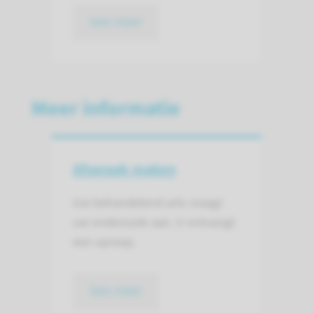
lees meer
Meer informatie
Afspraak maken
Uw behandelend arts vraagt
uw onderzoek aan. U ontvangt
een oproep.
lees meer