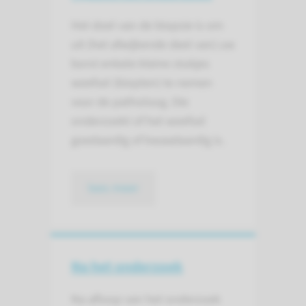
Het doel van de biopsie is om
uit (het afwijkende deel van) uw
borst enkele kleine stukjes
weefsel (biopten) te nemen
voor de patholoog. Die
onderzoekt of het weefsel
goedaardig of kwaadaardig is.
lees meer
Na het onderzoek
Na afloop van het onderzoek