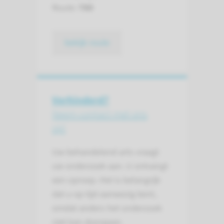
Route:
780
bekijk route
Verhinderd?
Neem contact met ons
op!
Uw behandelend arts vraagt
uw onderzoek aan. U ontvangt
een oproep. Het is belangrijk
dat u op tijd aanwezig bent,
omdat anders het onderzoek
niet kan doorgaan.