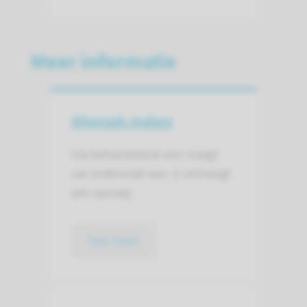
Meer informatie
Afspraak maken
Uw behandelend arts vraagt
uw onderzoek aan. U ontvangt
een oproep.
lees meer