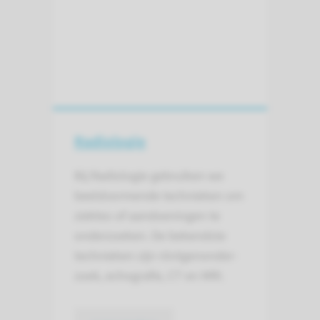
Radiologie
Bij Radiologie gebruiken we
beeld­vormende technieken om
ziektes of aandoeningen te
onderzoeken. De bekendste
technieken zijn röntgen­onder­
zoek, echo­grafie, CT en MRI.