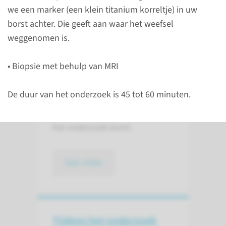
we een marker (een klein titanium korreltje) in uw
borst achter. Die geeft aan waar het weefsel
Voor het onderzoek
weggenomen is.
U mag de gehele dag vóór het
• Biopsie met behulp van MRI
onderzoek geen bodylotion,
crème, poeder of zinkzalf op
De duur van het onderzoek is 45 tot 60 minuten.
uw bovenlichaam gebruiken.
Draag een stevige BH als u naar
het onderzoek komt.
lees meer
Tijdens het onderzoek