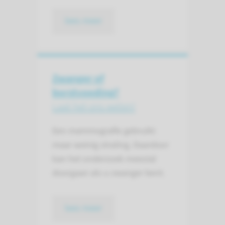
lees meer
Zwanger of
borstvoeding?
Laat het ons weten!
Een mammografie gebruikt
maar weinig straling. Daardoor
kan het onderzoek meestal
doorgaan als u zwanger bent.
lees meer