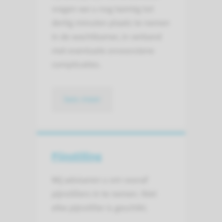
vragen we u nog twintig tot
dertig minuten plaats te nemen
in de wachtkamer, in verband
met eventuele onvoorziene
complicaties.
lees meer
Pijnstilling
Wij adviseren u om vooraf
pijnstillers in te nemen. Niet
elke pijnstiller is geschikt.