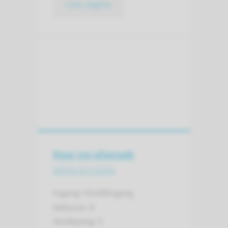
naar pagina
Naar uw afspraak
adres en route
Ingang: Hoofdingang
Gebouw: D
Verdieping: 0