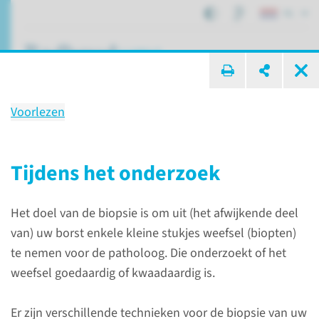
NL
ik zoek ...
Voorlezen
Onderzoek
Punctie van de borst
Tijdens het onderzoek
Het doel van de biopsie is om uit (het afwijkende deel
Patiëntenzorg
Onderzoeken
Punctie van de borst
van) uw borst enkele kleine stukjes weefsel (biopten)
te nemen voor de patholoog. Die onderzoekt of het
weefsel goedaardig of kwaadaardig is.
Over het onderzoek
Er zijn verschillende technieken voor de biopsie van uw
We nemen een stukje weefsel