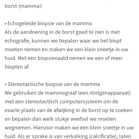
borst (mamma):
uit uw borst om dat weefsel
daarna verder te kunnen
• Echogeleide biopsie van de mamma
onderzoeken.
Als de aandoening in de borst goed te zien is met
echografie, kunnen we bepalen waar we het biopt
moeten nemen en maken we een klein sneetje in uw
Contact
huid. Met een biopsienaald nemen we een of meer
biopten af.
(024) 361 45 29
• Stereotactische biopsie van de mamma
We gebruiken de mammograaf (een röntgenapparaat)
contactformulier
met een stereotactisch computersysteem om de
exacte plaats van de afwijking in de borst op te zoeken
en bepalen dan welk stukje weefsel we moeten
wegnemen. Hiervoor maken we een klein sneetje in uw
Over het onderzoek
huid. Als er sprake is van verkalking (calcificatie), laten