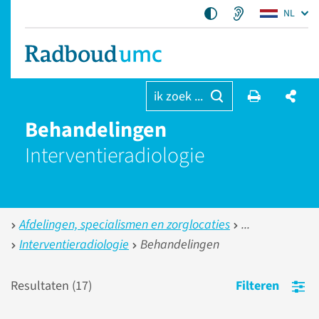
NL
ik zoek ...
Behandelingen
Interventie­radiologie
Afdelingen, specialismen en zorglocaties
Interventieradiologie
Behandelingen
Resultaten (
17
)
Filteren