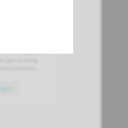
eair implantaat (CI)
geschikt hulpmiddel
 doof of ernstig
rend bent en u
een defect in uw
uis met een gewoon
el geen of weinig
 kunt waarnemen.
pagina