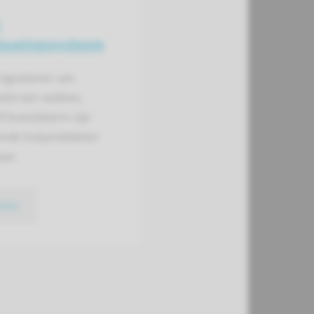
n
huwings­systeem
signaleren van
eld een wekker,
f brandalarm zijn
lende hulpmiddelen
aar.
meer