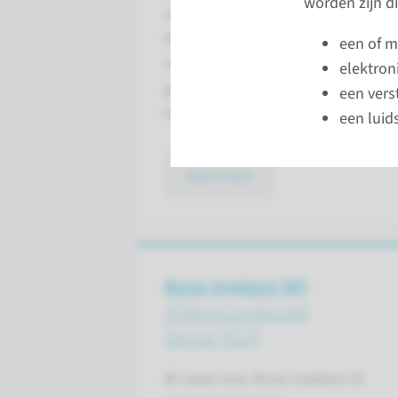
worden zijn di
oor gedragen wordt en de geluiden 
Geluiden worden beter hoorbaar e
een of m
verstaanbaar. Het is bedoeld voor 
elektron
gehoorverlies. Hoortoestellen die 
een vers
hoortoestellen.
een luid
lees meer
Bone Implant (BI)
of Bone Conducted
Device (BCD)
BI staat voor Bone Implant of