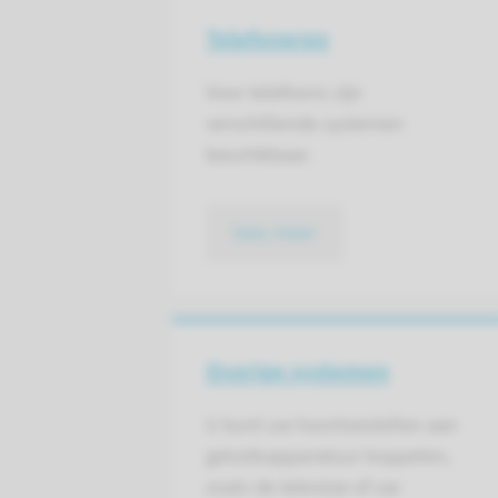
Telefoneren
Voor telefoons zijn
verschillende systemen
beschikbaar.
lees meer
Overige systemen
U kunt uw hoortoestellen aan
geluidsapparatuur koppelen,
zoals de televisie of uw