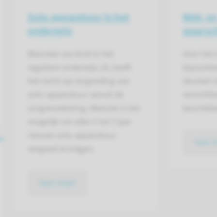
Solo-apparatuur in het
Wek- e
onderwijs
waarsc
Wanneer uw kind in het
Voor het 
reguliere onderwijs zit, heeft
bijvoorbe
het recht op vergoeding van
deurbel o
solo-apparatuur vanuit de
verschil
zorgverzekering. Meestal is het
beschikb
mogelijk om elke 5 tot 7 jaar
nieuwe solo-apparatuur
lees 
vergoed te krijgen.
lees meer