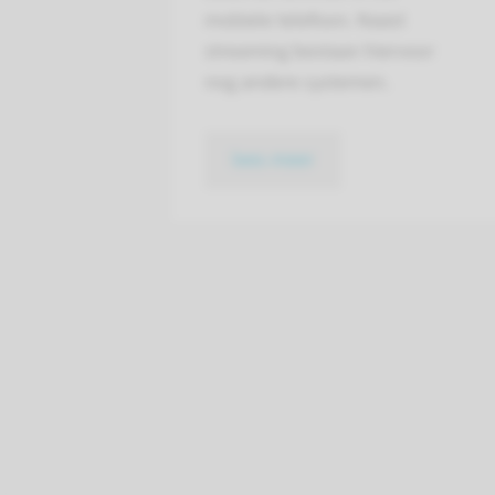
mobiele telefoon. Naast
streaming bestaan hiervoor
nog andere systemen.
lees meer