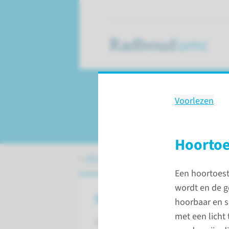
Voorlezen
Hoor­hulpmiddel
Hoortoe
Afdelingen, specialismen en zorglocat
Een hoortoeste
wordt en de g
Hoortoestellen
hoorbaar en s
met een licht 
Een hoortoestel of hoorapparaat is 