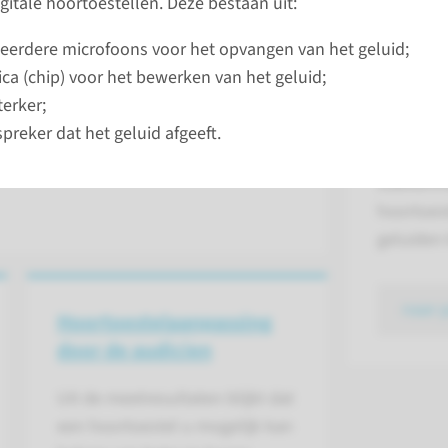
gitale hoortoestellen. Deze bestaan uit:
uit de directe omgeving versterkt.
n spraak wordt daardoor beter
Een cochl
eerdere microfoons voor het opvangen van het geluid;
mensen met een licht tot zeer ernstig
kan een 
ica (chip) voor het bewerken van het geluid;
vandaag verkocht worden zijn digitale
zijn als u
terker;
slechtho
spreker dat het geluid afgeeft.
vanwege 
slakkenh
hoortoest
geluiden
naar 
Hoortoestel­aanpassing
door de audicien
Uit de meetresultaten blijkt dat
een hoortoestel u mogelijk kan