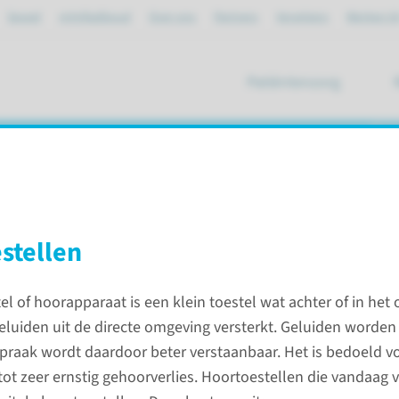
Spoed
mijnRadboud
Over ons
Partners
Verwijzers
Werken bi
Patiëntenzorg
ik
en
stellen
ies
Audiologisch Centrum
Hoorhulpmiddelen
l of hoorapparaat is een klein toestel wat achter of in het
eluiden uit de directe omgeving versterkt. Geluiden worden
Behand
praak wordt daardoor beter verstaanbaar. Het is bedoeld 
Cochleai
tot zeer ernstig gehoorverlies. Hoortoestellen die vandaag 
een klein toestel wat achter of in het
(CI)