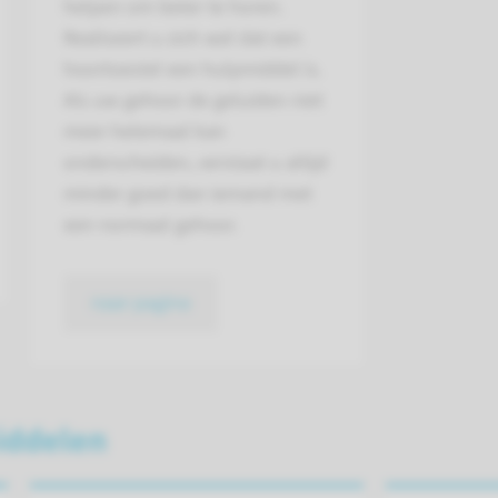
helpen om beter te horen.
Realiseert u zich wel dat een
hoortoestel een hulpmiddel is.
Als uw gehoor de geluiden niet
meer helemaal kan
onderscheiden, verstaat u altijd
minder goed dan iemand met
een normaal gehoor.
naar pagina
iddelen