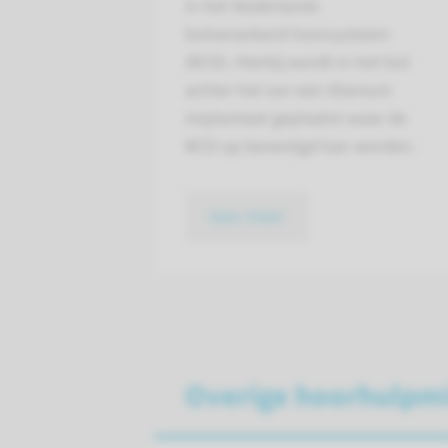
in het Nederlands
botverankerd hoorsysteem
(BCD). Hierbij wordt in het bot
achter het oor een titanium
implantaat geplaatst waar de
BCD op bevestigd kan worden.
lees meer
Overige hoorhulpm