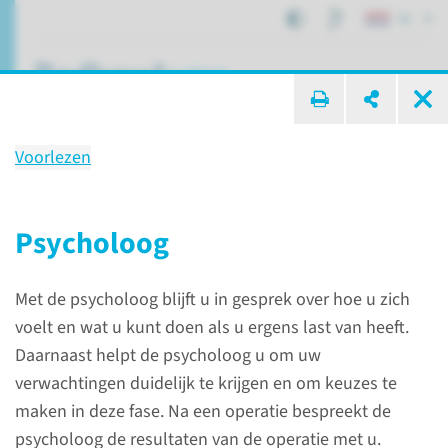
NL
ik zoek ...
Voorlezen
Transgenderzorg voor
(jong) volwassenen
Psycholoog
Met de psycholoog blijft u in gesprek over hoe u zich
Expertisecentra
Transgenderzorg
voelt en wat u kunt doen als u ergens last van heeft.
Transgenderzorg voor (jong) volwassenen
Daarnaast helpt de psycholoog u om uw
verwachtingen duidelijk te krijgen en om keuzes te
Algemene informatie
maken in deze fase. Na een operatie bespreekt de
psycholoog de resultaten van de operatie met u.