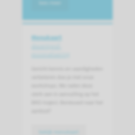
lees meer
Menukaart
docentprof­
essionalisering
Gericht kennis en vaardigheden
verbeteren doe je met onze
workshops. We raden deze
sterk aan in aanvulling op het
BKO-traject. Benieuwd naar het
aanbod?
bekijk menukaart