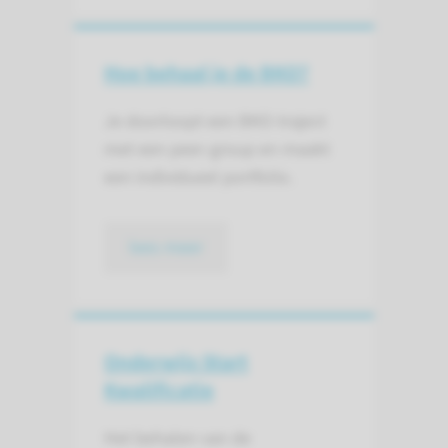
Hoe behaal je de BKO?
Je doorloopt een BKO-traject
met een peer-group en maakt
een individueel portfolio.
lees meer
Onderwijs Start
Kwalificatie
Het behalen van de