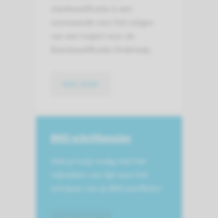
startkwalificatie is een
voorwaarde voor het volgen
van een traject voor de
Basiskwalificatie Onderwijs.
lees meer
BKO schrijfsessies
Heb je hulp nodig met het
vrijmaken van tijd voor het
schrijven van je BKO portfolio?