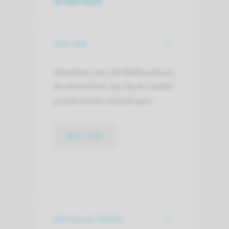
In het kort
Voor wie
Docenten van het Radboudumc
die betrokken zijn bij de initiële
academische opleidingen.
lees meer
Dan kun je starten