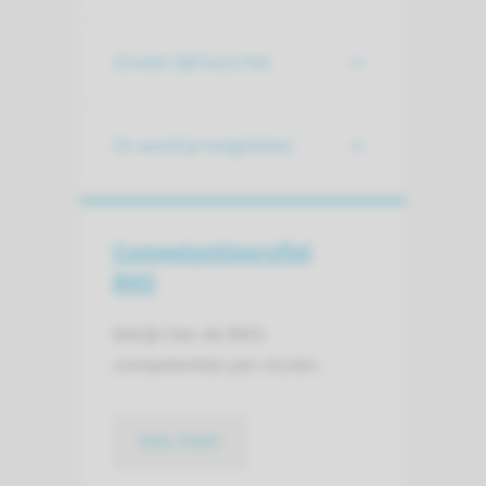
Zoveel tijd kost het
Zo word je toegelaten
Competentie­profiel
BKO
Bekijk hier de BKO-
competenties per cluster.
lees meer