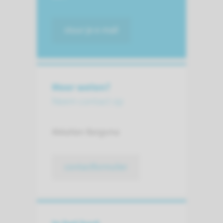
stuur je e-mail
Meer weten?
Neem contact op
Akkelien Bergsma
contactformulier