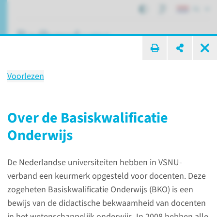
NL
ik zoek ...
Voorlezen
Basiskwalificatie Onderwijs
Over de Basiskwalificatie
Onderwijs
Onderwijs
Loopbaan
Basiskwalificatie Onderwijs
De Nederlandse universiteiten hebben in VSNU-
verband een keurmerk opgesteld voor docenten. Deze
Over de
zogeheten Basiskwalificatie Onderwijs (BKO) is een
Basiskwalificatie
bewijs van de didactische bekwaamheid van docenten
Onderwijs
in het wetenschappelijk onderwijs. In 2008 hebben alle