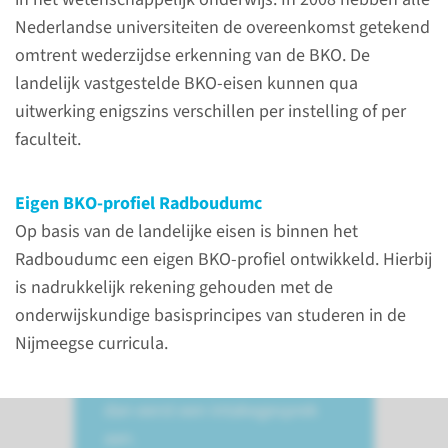
Nederlandse universiteiten de overeenkomst getekend
De Basiskwalificatie Onderwijs
omtrent wederzijdse erkenning van de BKO. De
(BKO) is een bewijs van de
landelijk vastgestelde BKO-eisen kunnen qua
didactische bekwaamheid van
uitwerking enigszins verschillen per instelling of per
docenten in het
faculteit.
wetenschappelijk onderwijs.
Eigen BKO-profiel Radboudumc
lees meer
Op basis van de landelijke eisen is binnen het
Radboudumc een eigen BKO-profiel ontwikkeld. Hierbij
is nadrukkelijk rekening gehouden met de
onderwijskundige basisprincipes van studeren in de
Aanmelden
Nijmeegse curricula.
Als je je wilt aanmelden, vraag
dan eerst een intakegesprek
aan.